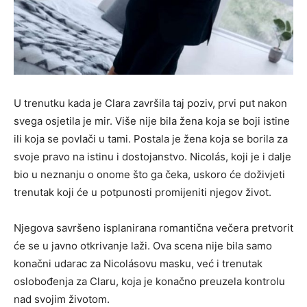
U trenutku kada je Clara završila taj poziv, prvi put nakon
svega osjetila je mir. Više nije bila žena koja se boji istine
ili koja se povlači u tami. Postala je žena koja se borila za
svoje pravo na istinu i dostojanstvo. Nicolás, koji je i dalje
bio u neznanju o onome što ga čeka, uskoro će doživjeti
trenutak koji će u potpunosti promijeniti njegov život.
Njegova savršeno isplanirana romantična večera pretvorit
će se u javno otkrivanje laži. Ova scena nije bila samo
konačni udarac za Nicolásovu masku, već i trenutak
oslobođenja za Claru, koja je konačno preuzela kontrolu
nad svojim životom.