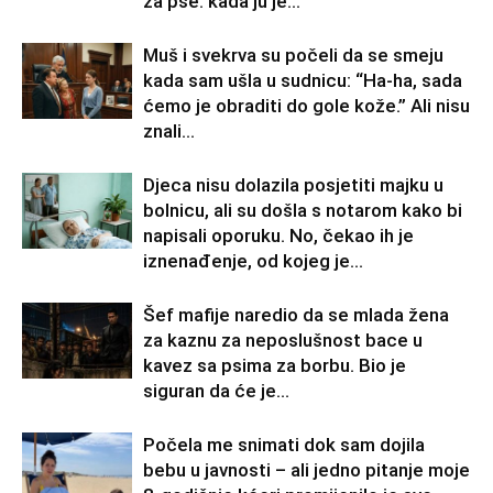
za pse: kada ju je...
Muš i svekrva su počeli da se smeju
kada sam ušla u sudnicu: “Ha-ha, sada
ćemo je obraditi do gole kože.” Ali nisu
znali...
Djeca nisu dolazila posjetiti majku u
bolnicu, ali su došla s notarom kako bi
napisali oporuku. No, čekao ih je
iznenađenje, od kojeg je...
Šef mafije naredio da se mlada žena
za kaznu za neposlušnost bace u
kavez sa psima za borbu. Bio je
siguran da će je...
Počela me snimati dok sam dojila
bebu u javnosti – ali jedno pitanje moje