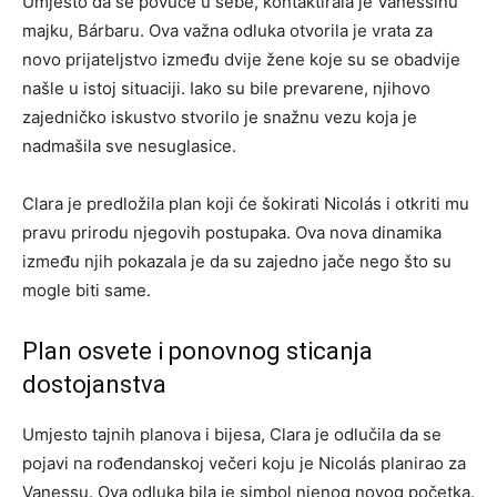
Umjesto da se povuče u sebe, kontaktirala je Vanessinu
majku, Bárbaru. Ova važna odluka otvorila je vrata za
novo prijateljstvo između dvije žene koje su se obadvije
našle u istoj situaciji. Iako su bile prevarene, njihovo
zajedničko iskustvo stvorilo je snažnu vezu koja je
nadmašila sve nesuglasice.
Clara je predložila plan koji će šokirati Nicolás i otkriti mu
pravu prirodu njegovih postupaka. Ova nova dinamika
između njih pokazala je da su zajedno jače nego što su
mogle biti same.
Plan osvete i ponovnog sticanja
dostojanstva
Umjesto tajnih planova i bijesa, Clara je odlučila da se
pojavi na rođendanskoj večeri koju je Nicolás planirao za
Vanessu. Ova odluka bila je simbol njenog novog početka.