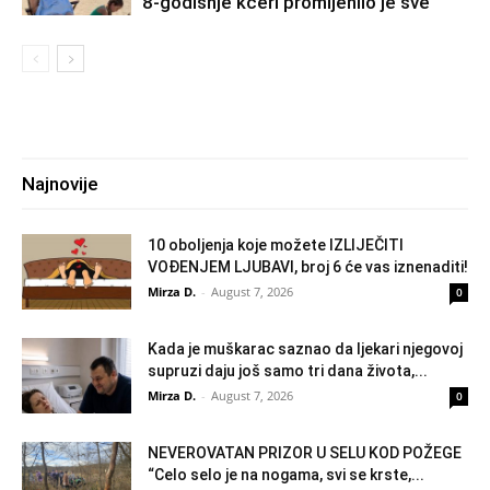
8-godišnje kćeri promijenilo je sve
Najnovije
10 oboljenja koje možete IZLIJEČITI
VOĐENJEM LJUBAVI, broj 6 će vas iznenaditi!
Mirza D.
-
August 7, 2026
0
Kada je muškarac saznao da ljekari njegovoj
supruzi daju još samo tri dana života,...
Mirza D.
-
August 7, 2026
0
NEVEROVATAN PRIZOR U SELU KOD POŽEGE
“Celo selo je na nogama, svi se krste,...