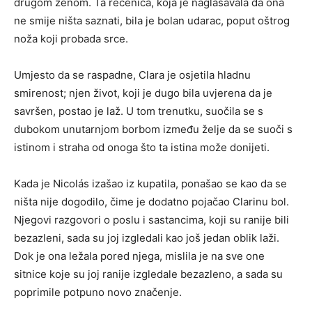
drugom ženom. Ta rečenica, koja je naglašavala da ona
ne smije ništa saznati, bila je bolan udarac, poput oštrog
noža koji probada srce.
Umjesto da se raspadne, Clara je osjetila hladnu
smirenost; njen život, koji je dugo bila uvjerena da je
savršen, postao je laž. U tom trenutku, suočila se s
dubokom unutarnjom borbom između želje da se suoči s
istinom i straha od onoga što ta istina može donijeti.
Kada je Nicolás izašao iz kupatila, ponašao se kao da se
ništa nije dogodilo, čime je dodatno pojačao Clarinu bol.
Njegovi razgovori o poslu i sastancima, koji su ranije bili
bezazleni, sada su joj izgledali kao još jedan oblik laži.
Dok je ona ležala pored njega, mislila je na sve one
sitnice koje su joj ranije izgledale bezazleno, a sada su
poprimile potpuno novo značenje.