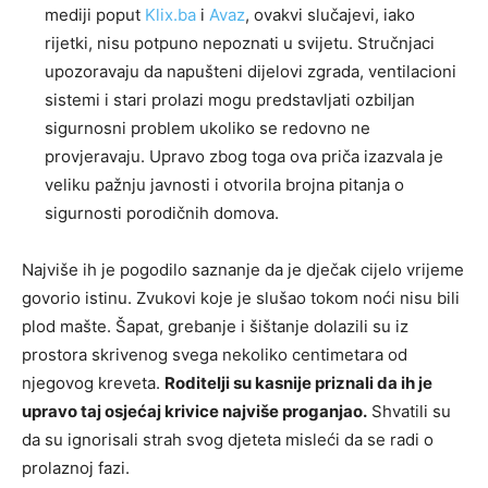
mediji poput
Klix.ba
i
Avaz
, ovakvi slučajevi, iako
rijetki, nisu potpuno nepoznati u svijetu. Stručnjaci
upozoravaju da napušteni dijelovi zgrada, ventilacioni
sistemi i stari prolazi mogu predstavljati ozbiljan
sigurnosni problem ukoliko se redovno ne
provjeravaju. Upravo zbog toga ova priča izazvala je
veliku pažnju javnosti i otvorila brojna pitanja o
sigurnosti porodičnih domova.
Najviše ih je pogodilo saznanje da je dječak cijelo vrijeme
govorio istinu. Zvukovi koje je slušao tokom noći nisu bili
plod mašte. Šapat, grebanje i šištanje dolazili su iz
prostora skrivenog svega nekoliko centimetara od
njegovog kreveta.
Roditelji su kasnije priznali da ih je
upravo taj osjećaj krivice najviše proganjao.
Shvatili su
da su ignorisali strah svog djeteta misleći da se radi o
prolaznoj fazi.