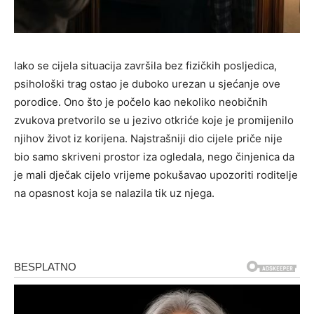
Iako se cijela situacija završila bez fizičkih posljedica,
psihološki trag ostao je duboko urezan u sjećanje ove
porodice. Ono što je počelo kao nekoliko neobičnih
zvukova pretvorilo se u jezivo otkriće koje je promijenilo
njihov život iz korijena. Najstrašniji dio cijele priče nije
bio samo skriveni prostor iza ogledala, nego činjenica da
je mali dječak cijelo vrijeme pokušavao upozoriti roditelje
na opasnost koja se nalazila tik uz njega.