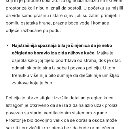
koji ih je potpuno šokirao. Iza ogledala nalazio se skriveni
prostor za koji nisu ni znali da postoji. U početku su mislili
da vide samo prašinu i stare cijevi, ali su zatim primijetili
gomilu ostataka hrane, prazne boce vode i komade
odjeće razbacane po podu.
Najstrašnija spoznaja bila je činjenica da je neko
očigledno boravio iza zida njihove kuće.
Majka je
osjetila kako joj tijelo podrhtava od straha, dok je otac
odmah sklonio sina iz sobe i pozvao policiju. U tom
trenutku više nije bilo sumnje da dječak nije umišljao
zvukove koje je čuo.
Policija je ubrzo stigla i izvršila detaljan pregled kuće.
Istragom je otkriveno da se iza zida nalazio uzak prolaz
povezan sa starim ventilacionim sistemom zgrade.
Prostor je bio dovoljno velik da se odrasla osoba može
sakriti i provlačiti kroz njega bez da bude primijećena.