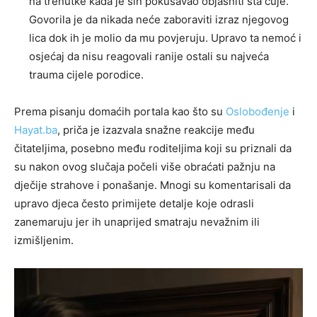
na trenutke kada je sin pokušavao objasniti šta čuje.
Govorila je da nikada neće zaboraviti izraz njegovog
lica dok ih je molio da mu povjeruju. Upravo ta nemoć i
osjećaj da nisu reagovali ranije ostali su najveća
trauma cijele porodice.
Prema pisanju domaćih portala kao što su
Oslobođenje
i
Hayat.ba
, priča je izazvala snažne reakcije među
čitateljima, posebno među roditeljima koji su priznali da
su nakon ovog slučaja počeli više obraćati pažnju na
dječije strahove i ponašanje. Mnogi su komentarisali da
upravo djeca često primijete detalje koje odrasli
zanemaruju jer ih unaprijed smatraju nevažnim ili
izmišljenim.