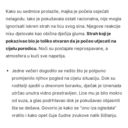
Kako su sedmice prolazile, majka je počela osjećati
nelagodu. Iako je pokušavala ostati racionalna, nije mogla
ignorisati iskren strah na licu svog sina. Njegove reakcije
nisu djelovale kao obična dječija gluma.
Strah koji je
pokazivao bio je toliko stvaran da je počeo utjecati na
cijelu porodicu.
Noći su postajale neprospavane, a
atmosfera u kući sve napetija.
Jedne večeri dogodilo se nešto što je potpuno
promijenilo njihov pogled na cijelu situaciju. Dok su
roditelji sjedili u dnevnom boravku, dječak je iznenada
utrčao unutra vidno prestravljen. Lice mu je bilo mokro
od suza, a glas podrhtavao dok je pokušavao objasniti
šta se dešava. Govorio je kako se “ono iza ogledala”
vratilo i kako opet čuje čudne zvukove nalik šištanju.