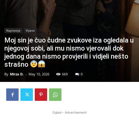
Najnovije
Vijesti
Moj sin je čuo čudne zvukove iza ogledala u
njegovoj sobi, ali mu nismo vjerovali dok
jednog dana nismo provjerili i vidjeli nešto
strašno
By
Mirza D.
-
May 10, 2026
669
0
Oglasi - Advertisement