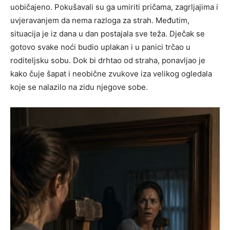
uobičajeno. Pokušavali su ga umiriti pričama, zagrljajima i
uvjeravanjem da nema razloga za strah. Međutim,
situacija je iz dana u dan postajala sve teža. Dječak se
gotovo svake noći budio uplakan i u panici trčao u
roditeljsku sobu. Dok bi drhtao od straha, ponavljao je
kako čuje šapat i neobične zvukove iza velikog ogledala
koje se nalazilo na zidu njegove sobe.