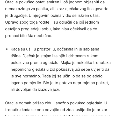
Otac je pokušao ostati smiren i još jednom objasniti da
nema razloga za paniku, ali izraz dječakovog lica govorio
je drugačije. U njegovim očima vidio se iskren užas.
Upravo zbog toga roditelji su odlučili da još jednom
detaljno pregledaju sobu, iako nisu očekivali da će
pronaći bilo šta neobično.
Kada su ušli u prostoriju, dočekala ih je sablasna
tišina. Dječak je stajao iza njih i drhtavom rukom
pokazivao prema ogledalu. Majka je nekoliko trenutaka
nepomično gledala u zid pokušavajući sebe uvjeriti da
je sve normalno. Tada joj se učinilo da se ogledalo
lagano pomjerilo. Bio je to gotovo neprimjetan pokret,
ali dovoljan da izazove jezu.
Otac je odmah prišao zidu i snažno povukao ogledalo. U
trenutku kada se ono odvojilo od zida, uslijedio je prizor