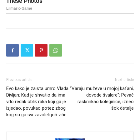
Previous article
Next article
Evo kako je zaista umro Vlada
“Varaju muževe u mojoj kafani,
Divljan: Kad je shvatio da ima
dovode švalere”: Pevač
vrlo redak oblik raka koji ga je
raskrinkao koleginice, izneo
izjedao, povukao potez zbog
šok detalje
kog su ga svi zavoleli još više