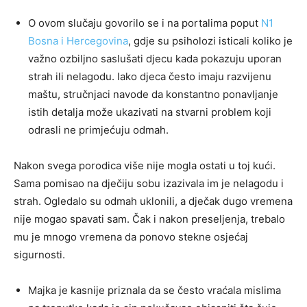
O ovom slučaju govorilo se i na portalima poput
N1
Bosna i Hercegovina
, gdje su psiholozi isticali koliko je
važno ozbiljno saslušati djecu kada pokazuju uporan
strah ili nelagodu. Iako djeca često imaju razvijenu
maštu, stručnjaci navode da konstantno ponavljanje
istih detalja može ukazivati na stvarni problem koji
odrasli ne primjećuju odmah.
Nakon svega porodica više nije mogla ostati u toj kući.
Sama pomisao na dječiju sobu izazivala im je nelagodu i
strah. Ogledalo su odmah uklonili, a dječak dugo vremena
nije mogao spavati sam. Čak i nakon preseljenja, trebalo
mu je mnogo vremena da ponovo stekne osjećaj
sigurnosti.
Majka je kasnije priznala da se često vraćala mislima