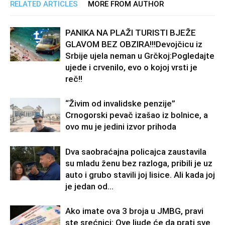
RELATED ARTICLES
MORE FROM AUTHOR
PANIKA NA PLAŽI TURISTI BJEŽE
GLAVOM BEZ OBZIRA!!!Devojčicu iz
Srbije ujela neman u Grčkoj:Pogledajte
ujede i crvenilo, evo o kojoj vrsti je
reč!!
“Živim od invalidske penzije”
Crnogorski pevač izašao iz bolnice, a
ovo mu je jedini izvor prihoda
Dva saobraćajna policajca zaustavila
su mladu ženu bez razloga, pribili je uz
auto i grubo stavili joj lisice. Ali kada joj
je jedan od...
Ako imate ova 3 broja u JMBG, pravi
ste srećnici: Ove ljude će da prati sve