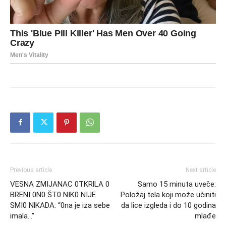
Previous article
Next article
VESNA ZMIJANAC 0TKRlLA 0
Samo 15 minuta uveče:
BRENI 0N0 ŠT0 NIK0 NIJE
Položaj tela koji može učiniti
SMI0 NlKADA: “0na je iza sebe
da lice izgleda i do 10 godina
imala…”
mlađe