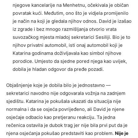
njegove kancelarije na Menhetnu, očekivala je običan
povratak kući. Međutim, ono što je vidjela promijenilo
je način na koji je gledala njihov odnos. David je izašao
iz zgrade i bez mnogo razmišljanja otvorio vrata
suvozačkog mjesta mladoj sekretarici Sesiliji. Bio je to
njihov privatni automobil, isti onaj automobil koji je
Katarina godinama doživljavala kao simbol njihove
porodice. Umjesto da sjedne pored njega kao uvijek,
dobila je hladan odgovor da pređe pozadi.
Objašnjenje koje je dobila bilo je jednostavno —
sekretarici navodno nije odgovarala vožnja na zadnjem
sjedištu. Katarina je pokušala ukazati da situacija nije
normalna i da se osjeća povrijeđeno, ali David je njene
osjećaje odbacio kao pretjeranu reakciju. Ta jedna
rečenica ostavila je dubok trag jer nije bila prvi put da je
njena osjećanja pokušao predstaviti kao problem.
Nije je