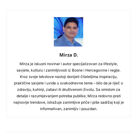
Mirza D.
Mirza je iskusni novinar i autor specijalizovan za lifestyle,
savjete, kulturu i zanimljivosti iz Bosne i Hercegovine i regije.
Kroz svoje tekstove nastoji donijeti čitateljima inspiraciju,
praktične savjete i uvide u svakodnevne teme – bilo da je riječ o
zdravlju, kuhinji, zabavi ili društvenom životu. Sa smislom za
detalje i razumijevanjem potreba publike, Mirza redovno prati
najnovije trendove, istražuje zanimljive priče i piše sadržaj koji je
informativan, zanimljiv i pouzdan.