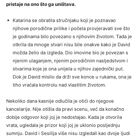
pristaje na ono što ga uništava.
Katarina se obratila stručnjaku koji je poznavao
njihove porodične prilike i počela provjeravati sve što
je godinama bilo povezano s njihovim životom. Tada je
otkrila da mnoge stvari nisu bile onakve kako je David
možda želio da izgleda. Dio imovine bio je povezan s
njenim ulaganjem, njenim porodičnim nasljedstvom i
stvarima koje je ona unijela u njihov zajednički put.
Dok je David mislio da drži sve konce u rukama, ona je
tiho vraćala kontrolu nad vlastitim životom.
Nekoliko dana kasnije odlučila je otići do njegove
kancelarije. Nije otišla da pravi scenu, već da konačno
dobije odgovor koji joj je nedostajao. Kada je otvorila
vrata, ugledala je prizor koji joj je uklonio posljednju
sumnju. David i Sesilija više nisu izgledali kao dvoje ljudi