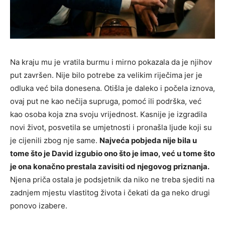
Na kraju mu je vratila burmu i mirno pokazala da je njihov
put završen. Nije bilo potrebe za velikim riječima jer je
odluka već bila donesena. Otišla je daleko i počela iznova,
ovaj put ne kao nečija supruga, pomoć ili podrška, već
kao osoba koja zna svoju vrijednost. Kasnije je izgradila
novi život, posvetila se umjetnosti i pronašla ljude koji su
je cijenili zbog nje same.
Najveća pobjeda nije bila u
tome što je David izgubio ono što je imao, već u tome što
je ona konačno prestala zavisiti od njegovog priznanja.
Njena priča ostala je podsjetnik da niko ne treba sjediti na
zadnjem mjestu vlastitog života i čekati da ga neko drugi
ponovo izabere.