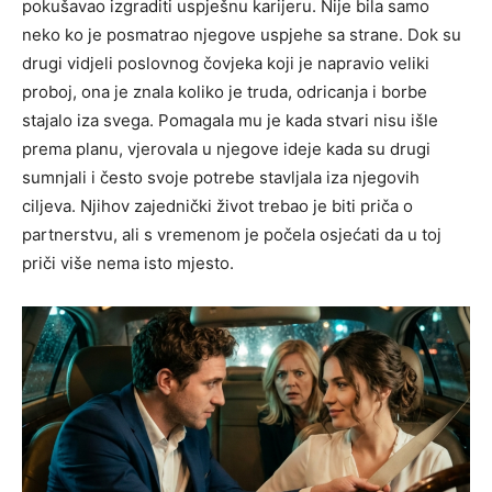
pokušavao izgraditi uspješnu karijeru. Nije bila samo
neko ko je posmatrao njegove uspjehe sa strane. Dok su
drugi vidjeli poslovnog čovjeka koji je napravio veliki
proboj, ona je znala koliko je truda, odricanja i borbe
stajalo iza svega. Pomagala mu je kada stvari nisu išle
prema planu, vjerovala u njegove ideje kada su drugi
sumnjali i često svoje potrebe stavljala iza njegovih
ciljeva. Njihov zajednički život trebao je biti priča o
partnerstvu, ali s vremenom je počela osjećati da u toj
priči više nema isto mjesto.