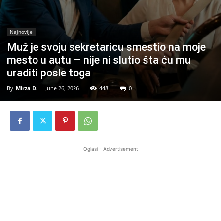
Najnovije
Muž je svoju sekretaricu smestio na moje
mesto u autu – nije ni slutio šta ću mu
uraditi posle toga
By
Mirza D.
-
June 26, 2026
448
0
Oglasi - Advertisement