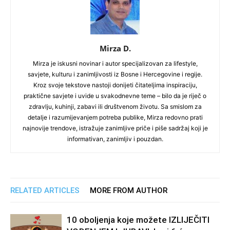
Mirza D.
Mirza je iskusni novinar i autor specijalizovan za lifestyle,
savjete, kulturu i zanimljivosti iz Bosne i Hercegovine i regije.
Kroz svoje tekstove nastoji donijeti čitateljima inspiraciju,
praktične savjete i uvide u svakodnevne teme – bilo da je riječ o
zdravlju, kuhinji, zabavi ili društvenom životu. Sa smislom za
detalje i razumijevanjem potreba publike, Mirza redovno prati
najnovije trendove, istražuje zanimljive priče i piše sadržaj koji je
informativan, zanimljiv i pouzdan.
RELATED ARTICLES
MORE FROM AUTHOR
10 oboljenja koje možete IZLIJEČITI