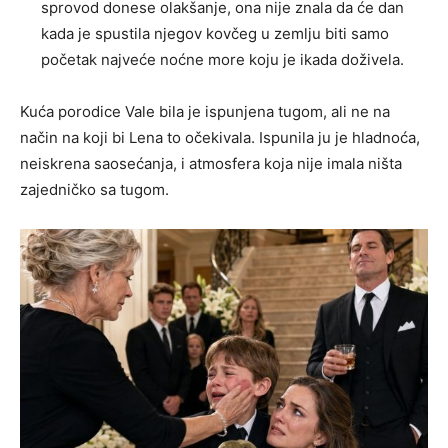
sprovod donese olakšanje, ona nije znala da će dan
kada je spustila njegov kovčeg u zemlju biti samo
početak najveće noćne more koju je ikada doživela.
Kuća porodice Vale bila je ispunjena tugom, ali ne na
način na koji bi Lena to očekivala. Ispunila ju je hladnoća,
neiskrena saosećanja, i atmosfera koja nije imala ništa
zajedničko sa tugom.