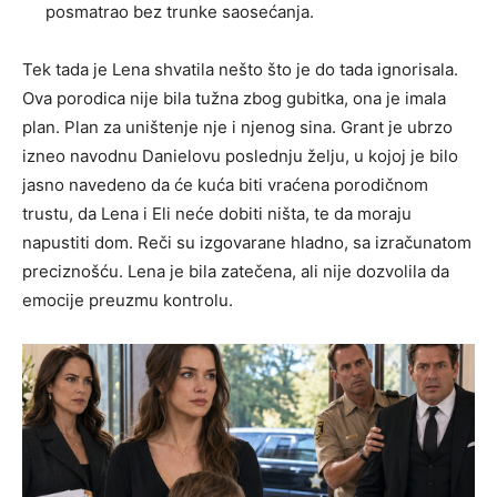
posmatrao bez trunke saosećanja.
Tek tada je Lena shvatila nešto što je do tada ignorisala.
Ova porodica nije bila tužna zbog gubitka, ona je imala
plan. Plan za uništenje nje i njenog sina. Grant je ubrzo
izneo navodnu Danielovu poslednju želju, u kojoj je bilo
jasno navedeno da će kuća biti vraćena porodičnom
trustu, da Lena i Eli neće dobiti ništa, te da moraju
napustiti dom. Reči su izgovarane hladno, sa izračunatom
preciznošću. Lena je bila zatečena, ali nije dozvolila da
emocije preuzmu kontrolu.