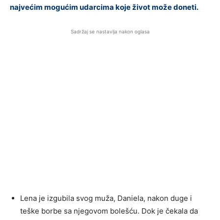
najvećim mogućim udarcima koje život može doneti.
Sadržaj se nastavlja nakon oglasa
Lena je izgubila svog muža, Daniela, nakon duge i
teške borbe sa njegovom bolešću. Dok je čekala da