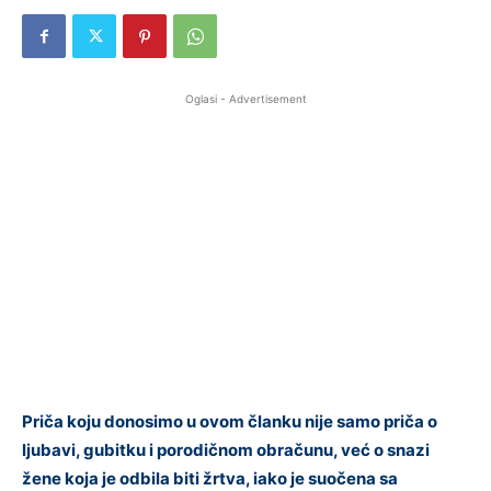
Oglasi - Advertisement
Priča koju donosimo u ovom članku nije samo priča o
ljubavi, gubitku i porodičnom obračunu, već o snazi
žene koja je odbila biti žrtva, iako je suočena sa