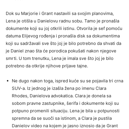
Dok su Marjorie i Grant nastavili sa svojim planovima,
Lena je otišla u Danielovu radnu sobu. Tamo je pronašla
dokumente koji su joj otkrili istinu. Otvorila je sef pomoću
datuma Elijevog rođenja i pronašla disk sa dokumentima
koji su sadržavali sve što joj je bilo potrebno da shvati da
je Daniel znao šta će porodica pokušati nakon njegove
smrti. U tom trenutku, Lena je imala sve što joj je bilo
potrebno da otkrije njihove prljave tajne.
Ne dugo nakon toga, ispred kuće su se pojavila tri crna
SUV-a. Iz jednog je izašla žena po imenu Clara
Rhodes, Danielova advokatica. Clara je donela sa
sobom pravne zastupnike, šerifa i dokumente koji su
potpuno promenili situaciju. Lena je bila u potpunosti
spremna da se suoči sa istinom, a Clara je pustila
Danielov video na kojem je jasno iznosio da je Grant