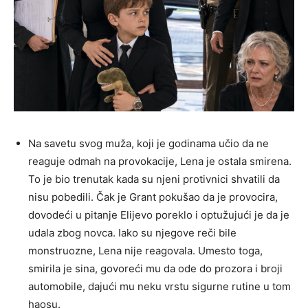
Na savetu svog muža, koji je godinama učio da ne
reaguje odmah na provokacije, Lena je ostala smirena.
To je bio trenutak kada su njeni protivnici shvatili da
nisu pobedili. Čak je Grant pokušao da je provocira,
dovodeći u pitanje Elijevo poreklo i optužujući je da je
udala zbog novca. Iako su njegove reči bile
monstruozne, Lena nije reagovala. Umesto toga,
smirila je sina, govoreći mu da ode do prozora i broji
automobile, dajući mu neku vrstu sigurne rutine u tom
haosu.