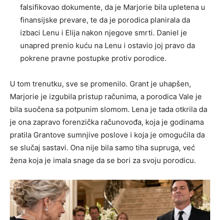
falsifikovao dokumente, da je Marjorie bila upletena u
finansijske prevare, te da je porodica planirala da
izbaci Lenu i Elija nakon njegove smrti. Daniel je
unapred prenio kuću na Lenu i ostavio joj pravo da
pokrene pravne postupke protiv porodice.
U tom trenutku, sve se promenilo. Grant je uhapšen,
Marjorie je izgubila pristup računima, a porodica Vale je
bila suočena sa potpunim slomom. Lena je tada otkrila da
je ona zapravo forenzička računovođa, koja je godinama
pratila Grantove sumnjive poslove i koja je omogućila da
se slučaj sastavi. Ona nije bila samo tiha supruga, već
žena koja je imala snage da se bori za svoju porodicu.