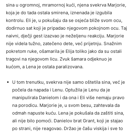
sina u ogromnoj, mramornoj kući, njena svekrva Marjorie,
koja je do tada ostala smirena, iznenada je izgubila
kontrolu. Eli je, u pokušaju da se osjeća bliže svom ocu,
dodirnuo sat koji je pripadao njegovom pokojnom ocu. Taj
naivni, dječji gest izazvao je neželjenu reakciju. Marjorie
nije videla tužno, zatečeno dete, već prijetnju. Snažnim
pokretom ruke, ošamarila je Elija toliko jako da su ostali
tragovi na njegovom licu. Zvuk šamara odjeknuo je
kućom, a Lena je ostala paralizovana.
U tom trenutku, svekrva nije samo oštetila sina, već je
počela da napada i Lenu. Optužila je Lenu da je
manipulirala Danielom i da ona i Eli više nemaju pravo
na porodicu. Marjorie je, u svom besu, zahtevala da
odmah napuste kuću. Lena je pokušala da zaštiti sina,
ali nije bilo pomoći. Danielov brat Grant, koji je stajao
po strani, nije reagovao. Držao je čašu viskija i sve to