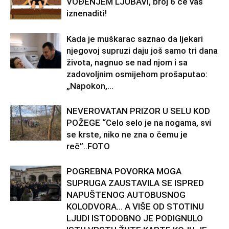
VOĐENJEM LJUBAVI, broj 6 će vas
iznenaditi!
Kada je muškarac saznao da ljekari
njegovoj supruzi daju još samo tri dana
života, nagnuo se nad njom i sa
zadovoljnim osmijehom prošaputao:
„Napokon,...
NEVEROVATAN PRIZOR U SELU KOD
POŽEGE “Celo selo je na nogama, svi
se krste, niko ne zna o čemu je
reč”..FOTO
POGREBNA POVORKA MOGA
SUPRUGA ZAUSTAVILA SE ISPRED
NAPUŠTENOG AUTOBUSNOG
KOLODVORA… A VIŠE OD STOTINU
LJUDI ISTODOBNO JE PODIGNULO