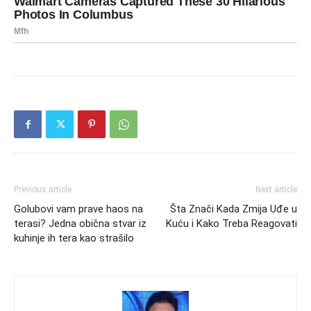
Previous article
Next article
Golubovi vam prave haos na
Šta Znači Kada Zmija Uđe u
terasi? Jedna obična stvar iz
Kuću i Kako Treba Reagovati
kuhinje ih tera kao strašilo