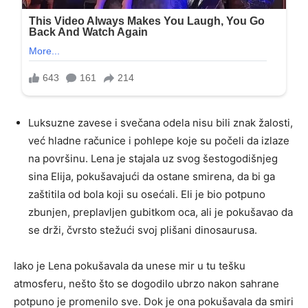
Luksuzne zavese i svečana odela nisu bili znak žalosti,
već hladne računice i pohlepe koje su počeli da izlaze
na površinu. Lena je stajala uz svog šestogodišnjeg
sina Elija, pokušavajući da ostane smirena, da bi ga
zaštitila od bola koji su osećali. Eli je bio potpuno
zbunjen, preplavljen gubitkom oca, ali je pokušavao da
se drži, čvrsto stežući svoj plišani dinosaurusa.
Iako je Lena pokušavala da unese mir u tu tešku
atmosferu, nešto što se dogodilo ubrzo nakon sahrane
potpuno je promenilo sve. Dok je ona pokušavala da smiri