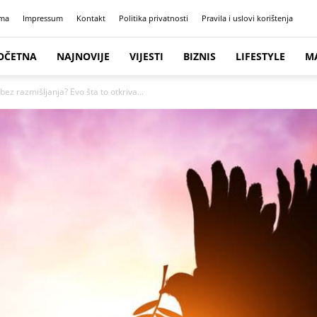
ma
Impressum
Kontakt
Politika privatnosti
Pravila i uslovi korištenja
OČETNA
NAJNOVIJE
VIJESTI
BIZNIS
LIFESTYLE
M
bez razmišljanja? Evo šta to otkriva...