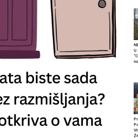
N
U
“C
no
Pr
P
VI
Ži