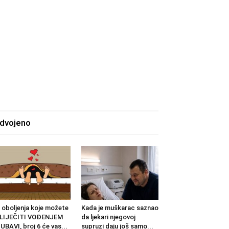
zdvojeno
 oboljenja koje možete
Kada je muškarac saznao
ZLIJEČITI VOĐENJEM
da ljekari njegovoj
UBAVI, broj 6 će vas...
supruzi daju još samo...