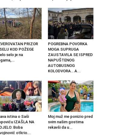
EVEROVATAN PRIZOR
POGREBNA POVORKA
 SELU KOD POŽEGE
MOGA SUPRUGA
elo selo je na
ZAUSTAVILA SE ISPRED
gama,...
NAPUŠTENOG
AUTOBUSNOG
KOLODVORA… A...
ava istina o Saši
Moj muž me ponizio pred
opoviću IZAŠLA NA
svim našim gostima
DJELO: Boba
rekavši da u...
vojinović otkrio...