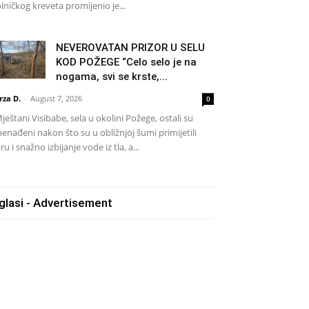
lničkog kreveta promijenio je...
NEVEROVATAN PRIZOR U SELU
KOD POŽEGE “Celo selo je na
nogama, svi se krste,...
rza D.
-
August 7, 2026
0
eštani Visibabe, sela u okolini Požege, ostali su
nenađeni nakon što su u obližnjoj šumi primijetili
ru i snažno izbijanje vode iz tla, a...
glasi - Advertisement