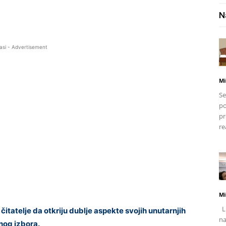
N
asi - Advertisement
Mi
Se
po
pr
re
Mi
Li
 čitatelje da otkriju dublje aspekte svojih unutarnjih
na
nog izbora.