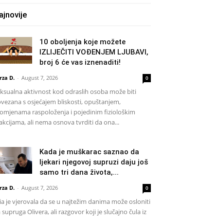
ajnovije
10 oboljenja koje možete
IZLIJEČITI VOĐENJEM LJUBAVI,
broj 6 će vas iznenaditi!
rza D.
-
August 7, 2026
0
ksualna aktivnost kod odraslih osoba može biti
vezana s osjećajem bliskosti, opuštanjem,
omjenama raspoloženja i pojedinim fiziološkim
akcijama, ali nema osnova tvrditi da ona...
Kada je muškarac saznao da
ljekari njegovoj supruzi daju još
samo tri dana života,...
rza D.
-
August 7, 2026
0
a je vjerovala da se u najtežim danima može osloniti
 supruga Olivera, ali razgovor koji je slučajno čula iz