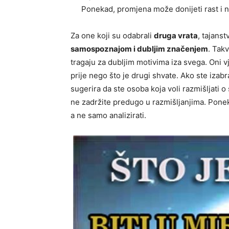
Ponekad, promjena može donijeti rast i n
Za one koji su odabrali
druga vrata
, tajans
samospoznajom i dubljim značenjem
. Tak
tragaju za dubljim motivima iza svega. Oni v
prije nego što je drugi shvate. Ako ste izabr
sugerira da ste osoba koja voli razmišljati 
ne zadržite predugo u razmišljanjima. Ponek
a ne samo analizirati.