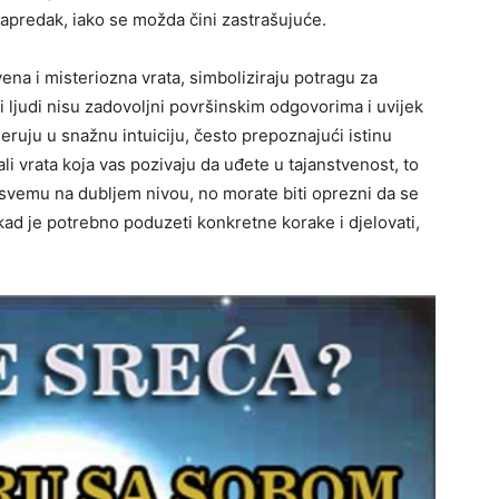
apredak, iako se možda čini zastrašujuće.
tvena i misteriozna vrata, simboliziraju potragu za
vi ljudi nisu zadovoljni površinskim odgovorima i uvijek
jeruju u snažnu intuiciju, često prepoznajući istinu
ali vrata koja vas pozivaju da uđete u tajanstvenost, to
o svemu na dubljem nivou, no morate biti oprezni da se
ad je potrebno poduzeti konkretne korake i djelovati,