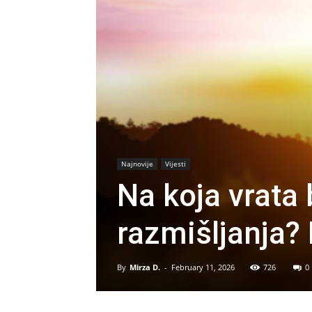
Najnovije
Vijesti
Na koja vrata 
razmišljanja? 
By
Mirza D.
-
February 11, 2026
726
0