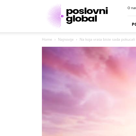
Poslovni
O na
portal
P
Home
Najnovije
Na koja vrata biste sada pokucali 