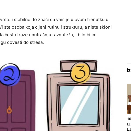
čvrsto i stabilno, to znači da vam je u ovom trenutku u
 Vi ste osoba koja cijeni rutinu i strukturu, a niste skloni
 često traže unutrašnju ravnotežu, i bilo bi im
gu dovesti do stresa.
I
10
I
LJ