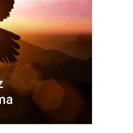
z
ama