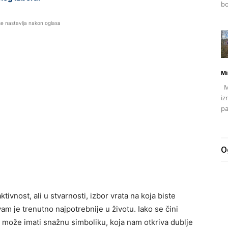
bo
se nastavlja nakon oglasa
Mi
Mj
iz
pa
O
tivnost, ali u stvarnosti, izbor vrata na koja biste
m je trenutno najpotrebnije u životu. Iako se čini
a može imati snažnu simboliku, koja nam otkriva dublje