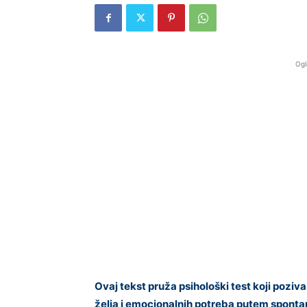
Ogl
Ovaj tekst pruža psihološki test koji poziva
želja i emocionalnih potreba putem sponta