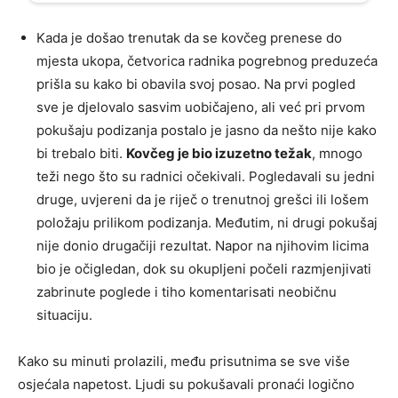
Kada je došao trenutak da se kovčeg prenese do
mjesta ukopa, četvorica radnika pogrebnog preduzeća
prišla su kako bi obavila svoj posao. Na prvi pogled
sve je djelovalo sasvim uobičajeno, ali već pri prvom
pokušaju podizanja postalo je jasno da nešto nije kako
bi trebalo biti.
Kovčeg je bio izuzetno težak
, mnogo
teži nego što su radnici očekivali. Pogledavali su jedni
druge, uvjereni da je riječ o trenutnoj grešci ili lošem
položaju prilikom podizanja. Međutim, ni drugi pokušaj
nije donio drugačiji rezultat. Napor na njihovim licima
bio je očigledan, dok su okupljeni počeli razmjenjivati
zabrinute poglede i tiho komentarisati neobičnu
situaciju.
Kako su minuti prolazili, među prisutnima se sve više
osjećala napetost. Ljudi su pokušavali pronaći logično