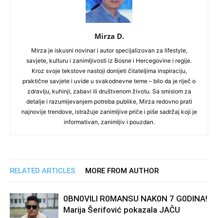
Mirza D.
Mirza je iskusni novinar i autor specijalizovan za lifestyle,
savjete, kulturu i zanimljivosti iz Bosne i Hercegovine i regije.
Kroz svoje tekstove nastoji donijeti čitateljima inspiraciju,
praktične savjete i uvide u svakodnevne teme – bilo da je riječ o
zdravlju, kuhinji, zabavi ili društvenom životu. Sa smislom za
detalje i razumijevanjem potreba publike, Mirza redovno prati
najnovije trendove, istražuje zanimljive priče i piše sadržaj koji je
informativan, zanimljiv i pouzdan.
RELATED ARTICLES
MORE FROM AUTHOR
0BN0VlLl R0MANSU NAK0N 7 G0DlNA!
Marija Šerifović pokazala JAČU