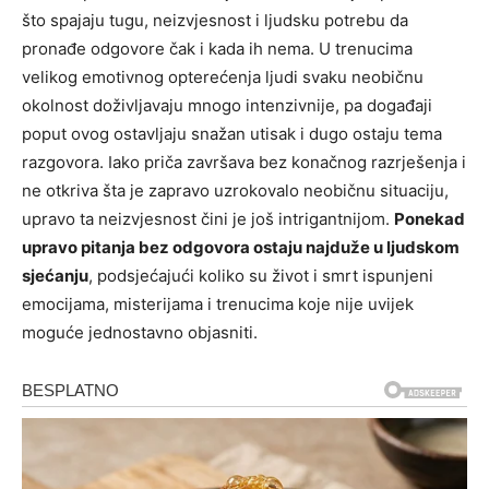
što spajaju tugu, neizvjesnost i ljudsku potrebu da
pronađe odgovore čak i kada ih nema. U trenucima
velikog emotivnog opterećenja ljudi svaku neobičnu
okolnost doživljavaju mnogo intenzivnije, pa događaji
poput ovog ostavljaju snažan utisak i dugo ostaju tema
razgovora. Iako priča završava bez konačnog razrješenja i
ne otkriva šta je zapravo uzrokovalo neobičnu situaciju,
upravo ta neizvjesnost čini je još intrigantnijom.
Ponekad
upravo pitanja bez odgovora ostaju najduže u ljudskom
sjećanju
, podsjećajući koliko su život i smrt ispunjeni
emocijama, misterijama i trenucima koje nije uvijek
moguće jednostavno objasniti.