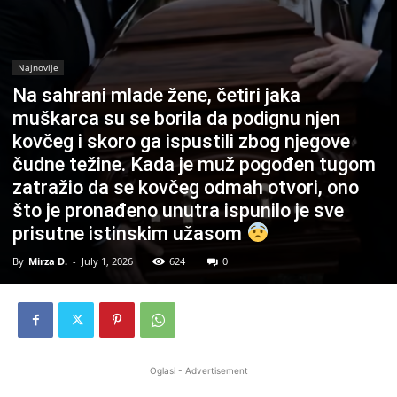
Najnovije
Na sahrani mlade žene, četiri jaka
muškarca su se borila da podignu njen
kovčeg i skoro ga ispustili zbog njegove
čudne težine. Kada je muž pogođen tugom
zatražio da se kovčeg odmah otvori, ono
što je pronađeno unutra ispunilo je sve
prisutne istinskim užasom
By
Mirza D.
-
July 1, 2026
624
0
Oglasi - Advertisement