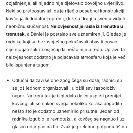
objašnjenje, ali nijedno nije djelovalo dovoljno uvjerljivo.
Neki su pretpostavljali da je riječ o posebnoj konstrukciji
kovčega ili dodatnoj opremi, dok su drugi u svemu vidjeli
neobičnu slučajnost.
Neizvjesnost je rasla iz trenutka u
trenutak
, a Daniel je postajao sve uznemireniji. Gledao je
radnike koji su bezuspješno pokušavali obaviti posao i
nije mogao sakriti osjećaj da nešto nije u redu. Upravo ta
neizvjesnost dodatno je pojačavala atmosferu koja je već
bila ispunjena tugom.
Odlučni da završe ono zbog čega su došli, radnici su
se još jednom organizovali i uložili sav raspoloživi
napor. Na trenutak je izgledalo da će uspjeti prenijeti
kovčeg, ali se nakon svega nekoliko koraka dogodilo
nešto što je dodatno uznemirilo prisutne. Jedan od
radnika izgubio je ravnotežu, a kovčeg se nagnuo i uz
glasan udar pao na tlo. Zvuk je prekinuo potpunu tišinu