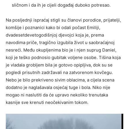
sličnom i da ih je cijeli događaj duboko potresao.
Na posljednji ispraćaj stigli su članovi porodice, prijatelji,
komšije i poznanici kako bi odali počast Emiliji,
dvadesetdevetogodišnjoj djevojci koja je, prema
navodima priče, tragično izgubila život u saobraćajnoj
nesreći. Među okupljenima bio je i njen suprug Daniel,
koji je teško podnosio gubitak voljene osobe. Tišina koja
je vladala grobljem bila je gotovo opipljiva, dok su se
pogledi prisutnih zadržavali na zatvorenom kovčegu.
Nebo je bilo prekriveno sivim oblacima, a cijela scena
dodatno je naglašavala osjećaj tuge i bola. Niko nije
mogao ni naslutiti da će upravo nekoliko trenutaka
kasnije sve krenuti neočekivanim tokom.