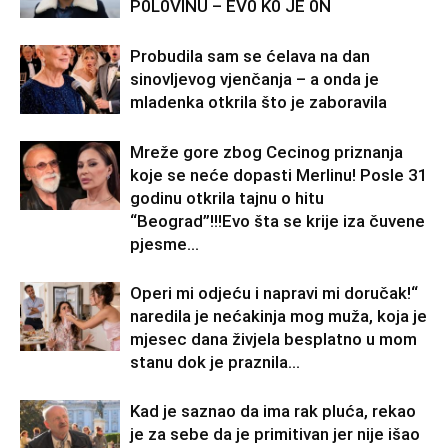
P0L0VINU – EV0 K0 JE 0N
Probudila sam se ćelava na dan
sinovljevog vjenčanja – a onda je
mladenka otkrila što je zaboravila
Mreže gore zbog Cecinog priznanja
koje se neće dopasti Merlinu! Posle 31
godinu otkrila tajnu o hitu
“Beograd”!!!Evo šta se krije iza čuvene
pjesme...
Operi mi odjeću i napravi mi doručak!“
naredila je nećakinja mog muža, koja je
mjesec dana živjela besplatno u mom
stanu dok je praznila...
Kad je saznao da ima rak pluća, rekao
je za sebe da je primitivan jer nije išao