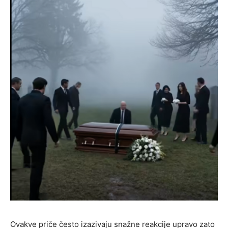
Ovakve priče često izazivaju snažne reakcije upravo zato