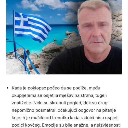
Kada je poklopac počeo da se podiže, među
okupljenima se osjetila mješavina straha, tuge i
znatiželje. Neki su skrenuli pogled, dok su drugi
nepomično posmatrali očekujući odgovor na pitanje
koje ih je mučilo od trenutka kada radnici nisu uspjeli
podići kovčeg. Emocije su bile snažne, a neizvjesnost