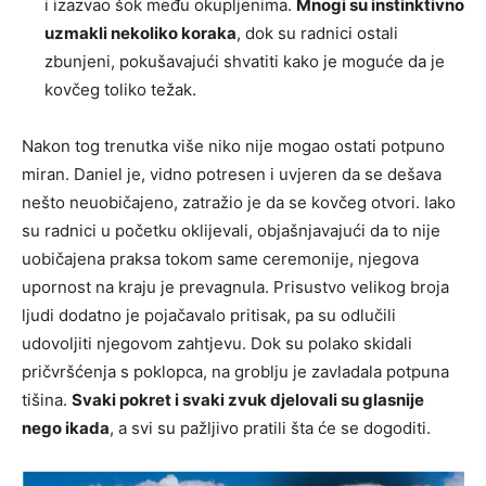
i izazvao šok među okupljenima.
Mnogi su instinktivno
uzmakli nekoliko koraka
, dok su radnici ostali
zbunjeni, pokušavajući shvatiti kako je moguće da je
kovčeg toliko težak.
Nakon tog trenutka više niko nije mogao ostati potpuno
miran. Daniel je, vidno potresen i uvjeren da se dešava
nešto neuobičajeno, zatražio je da se kovčeg otvori. Iako
su radnici u početku oklijevali, objašnjavajući da to nije
uobičajena praksa tokom same ceremonije, njegova
upornost na kraju je prevagnula. Prisustvo velikog broja
ljudi dodatno je pojačavalo pritisak, pa su odlučili
udovoljiti njegovom zahtjevu. Dok su polako skidali
pričvršćenja s poklopca, na groblju je zavladala potpuna
tišina.
Svaki pokret i svaki zvuk djelovali su glasnije
nego ikada
, a svi su pažljivo pratili šta će se dogoditi.