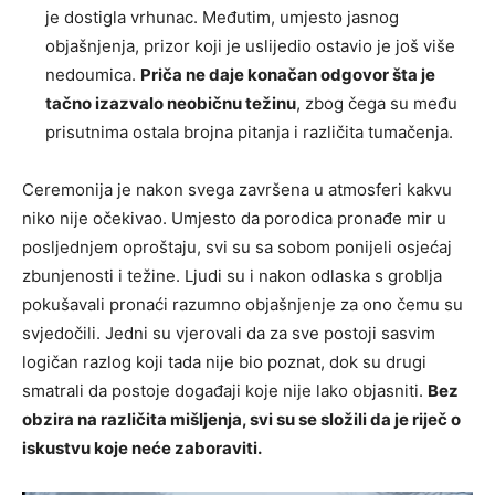
je dostigla vrhunac. Međutim, umjesto jasnog
objašnjenja, prizor koji je uslijedio ostavio je još više
nedoumica.
Priča ne daje konačan odgovor šta je
tačno izazvalo neobičnu težinu
, zbog čega su među
prisutnima ostala brojna pitanja i različita tumačenja.
Ceremonija je nakon svega završena u atmosferi kakvu
niko nije očekivao. Umjesto da porodica pronađe mir u
posljednjem oproštaju, svi su sa sobom ponijeli osjećaj
zbunjenosti i težine. Ljudi su i nakon odlaska s groblja
pokušavali pronaći razumno objašnjenje za ono čemu su
svjedočili. Jedni su vjerovali da za sve postoji sasvim
logičan razlog koji tada nije bio poznat, dok su drugi
smatrali da postoje događaji koje nije lako objasniti.
Bez
obzira na različita mišljenja, svi su se složili da je riječ o
iskustvu koje neće zaboraviti.