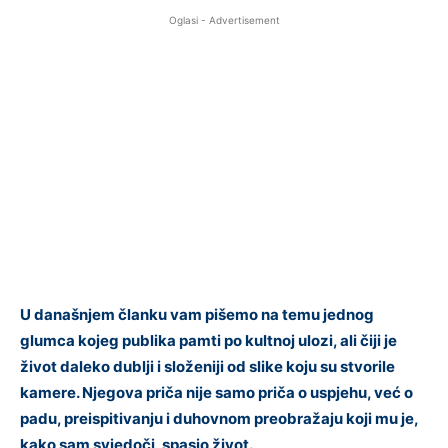
Oglasi - Advertisement
U današnjem članku vam pišemo na temu jednog
glumca kojeg publika pamti po kultnoj ulozi, ali čiji je
život daleko dublji i složeniji od slike koju su stvorile
kamere. Njegova priča nije samo priča o uspjehu, već o
padu, preispitivanju i duhovnom preobražaju koji mu je,
kako sam svjedoči, spasio život.