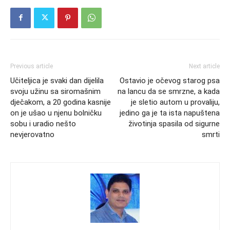
Previous article
Next article
Učiteljica je svaki dan dijelila
Ostavio je očevog starog psa
svoju užinu sa siromašnim
na lancu da se smrzne, a kada
dječakom, a 20 godina kasnije
je sletio autom u provaliju,
on je ušao u njenu bolničku
jedino ga je ta ista napuštena
sobu i uradio nešto
životinja spasila od sigurne
nevjerovatno
smrti