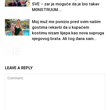
SVE – zar je moguće da je bio takav
M0NSTRUUM….
Moj muž me ponizio pred svim našim
gostima rekavši da u kupaćem
kostimu nisam lijepa kao nova supruga
njegovog brata. Ali tog dana sam...
LEAVE A REPLY