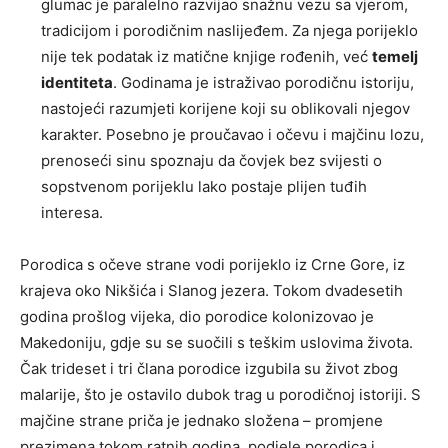
glumac je paralelno razvijao snažnu vezu sa vjerom,
tradicijom i porodičnim naslijeđem. Za njega porijeklo
nije tek podatak iz matične knjige rođenih, već
temelj
identiteta
. Godinama je istraživao porodičnu istoriju,
nastojeći razumjeti korijene koji su oblikovali njegov
karakter. Posebno je proučavao i očevu i majčinu lozu,
prenoseći sinu spoznaju da čovjek bez svijesti o
sopstvenom porijeklu lako postaje plijen tuđih
interesa.
Porodica s očeve strane vodi porijeklo iz Crne Gore, iz
krajeva oko Nikšića i Slanog jezera. Tokom dvadesetih
godina prošlog vijeka, dio porodice kolonizovao je
Makedoniju, gdje su se suočili s teškim uslovima života.
Čak trideset i tri člana porodice izgubila su život zbog
malarije, što je ostavilo dubok trag u porodičnoj istoriji. S
majčine strane priča je jednako složena – promjene
prezimena tokom ratnih godina, podjele porodica i