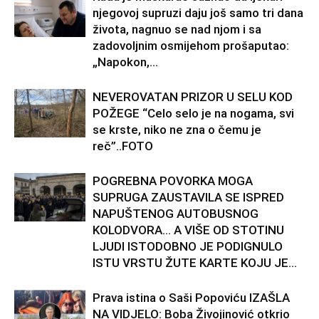
njegovoj supruzi daju još samo tri dana
života, nagnuo se nad njom i sa
zadovoljnim osmijehom prošaputao:
„Napokon,...
NEVEROVATAN PRIZOR U SELU KOD
POŽEGE “Celo selo je na nogama, svi
se krste, niko ne zna o čemu je
reč”..FOTO
POGREBNA POVORKA MOGA
SUPRUGA ZAUSTAVILA SE ISPRED
NAPUŠTENOG AUTOBUSNOG
KOLODVORA… A VIŠE OD STOTINU
LJUDI ISTODOBNO JE PODIGNULO
ISTU VRSTU ŽUTE KARTE KOJU JE...
Prava istina o Saši Popoviću IZAŠLA
NA VIDJELO: Boba Živojinović otkrio