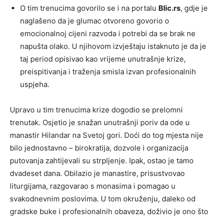
O tim trenucima govorilo se i na portalu
Blic.rs
, gdje je
naglašeno da je glumac otvoreno govorio o
emocionalnoj cijeni razvoda i potrebi da se brak ne
napušta olako. U njihovom izvještaju istaknuto je da je
taj period opisivao kao vrijeme unutrašnje krize,
preispitivanja i traženja smisla izvan profesionalnih
uspjeha.
Upravo u tim trenucima krize dogodio se prelomni
trenutak. Osjetio je snažan unutrašnji poriv da ode u
manastir Hilandar na Svetoj gori. Doći do tog mjesta nije
bilo jednostavno – birokratija, dozvole i organizacija
putovanja zahtijevali su strpljenje. Ipak, ostao je tamo
dvadeset dana. Obilazio je manastire, prisustvovao
liturgijama, razgovarao s monasima i pomagao u
svakodnevnim poslovima. U tom okruženju, daleko od
gradske buke i profesionalnih obaveza, doživio je ono što