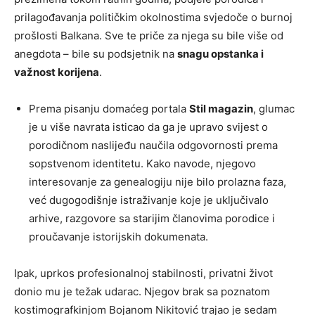
prilagođavanja političkim okolnostima svjedoče o burnoj
prošlosti Balkana. Sve te priče za njega su bile više od
anegdota – bile su podsjetnik na
snagu opstanka i
važnost korijena
.
Prema pisanju domaćeg portala
Stil magazin
, glumac
je u više navrata isticao da ga je upravo svijest o
porodičnom naslijeđu naučila odgovornosti prema
sopstvenom identitetu. Kako navode, njegovo
interesovanje za genealogiju nije bilo prolazna faza,
već dugogodišnje istraživanje koje je uključivalo
arhive, razgovore sa starijim članovima porodice i
proučavanje istorijskih dokumenata.
Ipak, uprkos profesionalnoj stabilnosti, privatni život
donio mu je težak udarac. Njegov brak sa poznatom
kostimografkinjom Bojanom Nikitović trajao je sedam