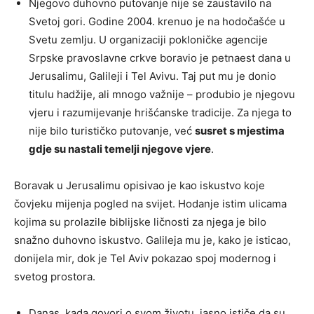
Njegovo duhovno putovanje nije se zaustavilo na
Svetoj gori. Godine 2004. krenuo je na hodočašće u
Svetu zemlju. U organizaciji pokloničke agencije
Srpske pravoslavne crkve boravio je petnaest dana u
Jerusalimu, Galileji i Tel Avivu. Taj put mu je donio
titulu hadžije, ali mnogo važnije – produbio je njegovu
vjeru i razumijevanje hrišćanske tradicije. Za njega to
nije bilo turističko putovanje, već
susret s mjestima
gdje su nastali temelji njegove vjere
.
Boravak u Jerusalimu opisivao je kao iskustvo koje
čovjeku mijenja pogled na svijet. Hodanje istim ulicama
kojima su prolazile biblijske ličnosti za njega je bilo
snažno duhovno iskustvo. Galileja mu je, kako je isticao,
donijela mir, dok je Tel Aviv pokazao spoj modernog i
svetog prostora.
Danas, kada govori o svom životu, jasno ističe da su