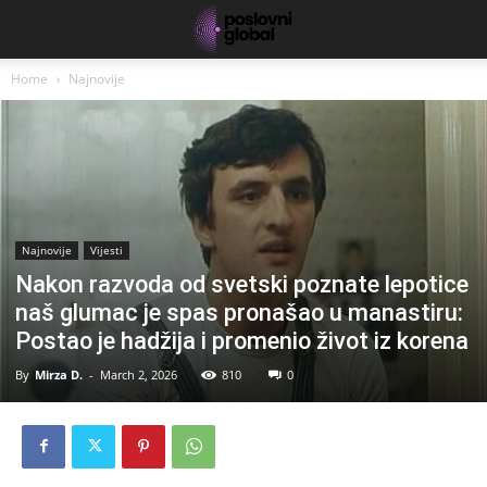
Home
Najnovije
Najnovije
Vijesti
Nakon razvoda od svetski poznate lepotice
naš glumac je spas pronašao u manastiru:
Postao je hadžija i promenio život iz korena
By
Mirza D.
-
March 2, 2026
810
0