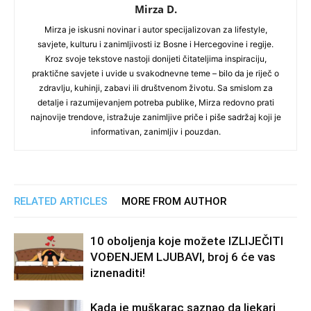
Mirza D.
Mirza je iskusni novinar i autor specijalizovan za lifestyle,
savjete, kulturu i zanimljivosti iz Bosne i Hercegovine i regije.
Kroz svoje tekstove nastoji donijeti čitateljima inspiraciju,
praktične savjete i uvide u svakodnevne teme – bilo da je riječ o
zdravlju, kuhinji, zabavi ili društvenom životu. Sa smislom za
detalje i razumijevanjem potreba publike, Mirza redovno prati
najnovije trendove, istražuje zanimljive priče i piše sadržaj koji je
informativan, zanimljiv i pouzdan.
RELATED ARTICLES
MORE FROM AUTHOR
10 oboljenja koje možete IZLIJEČITI
VOĐENJEM LJUBAVI, broj 6 će vas
iznenaditi!
Kada je muškarac saznao da ljekari