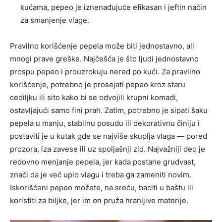
kućama, pepeo je iznenađujuće efikasan i jeftin način
za smanjenje vlage.
Pravilno korišćenje pepela može biti jednostavno, ali
mnogi prave greške. Najčešća je što ljudi jednostavno
prospu pepeo i prouzrokuju nered po kući. Za pravilno
korišćenje, potrebno je prosejati pepeo kroz staru
cediljku ili sito kako bi se odvojili krupni komadi,
ostavljajući samo fini prah. Zatim, potrebno je sipati šaku
pepela u manju, stabilnu posudu ili dekorativnu činiju i
postaviti je u kutak gde se najviše skuplja vlaga — pored
prozora, iza zavese ili uz spoljašnji zid. Najvažniji deo je
redovno menjanje pepela, jer kada postane grudvast,
znači da je već upio vlagu i treba ga zameniti novim.
Iskorišćeni pepeo možete, na sreću, baciti u baštu ili
koristiti za biljke, jer im on pruža hranljive materije.