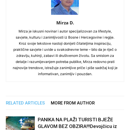
Mirza D.
Mirza je iskusni novinar i autor specijalizovan za lifestyle,
savjete, kulturu i zanimljivosti iz Bosne i Hercegovine i regije.
Kroz svoje tekstove nastoji donijeti čitateljima inspiraciju,
praktične savjete i uvide u svakodnevne teme – bilo da je riječ o
zdravlju, kuhinji, zabavi ili društvenom životu. Sa smislom za
detalje i razumijevanjem potreba publike, Mirza redovno prati
najnovije trendove, istražuje zanimljive priče i piše sadržaj koji je
informativan, zanimljiv i pouzdan.
RELATED ARTICLES
MORE FROM AUTHOR
PANIKA NA PLAŽI TURISTI BJEŽE
GLAVOM BEZ OBZIRA!!!Devojčicu iz