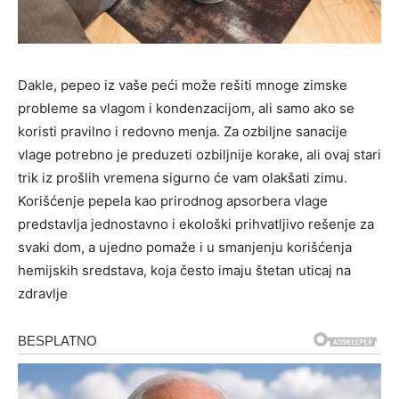
Dakle, pepeo iz vaše peći može rešiti mnoge zimske
probleme sa vlagom i kondenzacijom, ali samo ako se
koristi pravilno i redovno menja. Za ozbiljne sanacije
vlage potrebno je preduzeti ozbiljnije korake, ali ovaj stari
trik iz prošlih vremena sigurno će vam olakšati zimu.
Korišćenje pepela kao prirodnog apsorbera vlage
predstavlja jednostavno i ekološki prihvatljivo rešenje za
svaki dom, a ujedno pomaže i u smanjenju korišćenja
hemijskih sredstava, koja često imaju štetan uticaj na
zdravlje