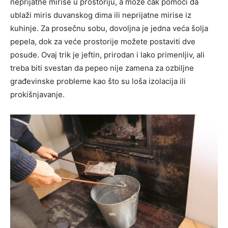
neprijatne mirise u prostoriju, a može čak pomoći da
ublaži miris duvanskog dima ili neprijatne mirise iz
kuhinje. Za prosečnu sobu, dovoljna je jedna veća šolja
pepela, dok za veće prostorije možete postaviti dve
posude. Ovaj trik je jeftin, prirodan i lako primenljiv, ali
treba biti svestan da pepeo nije zamena za ozbiljne
građevinske probleme kao što su loša izolacija ili
prokišnjavanje.