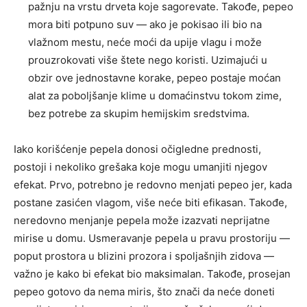
pažnju na vrstu drveta koje sagorevate. Takođe, pepeo
mora biti potpuno suv — ako je pokisao ili bio na
vlažnom mestu, neće moći da upije vlagu i može
prouzrokovati više štete nego koristi. Uzimajući u
obzir ove jednostavne korake, pepeo postaje moćan
alat za poboljšanje klime u domaćinstvu tokom zime,
bez potrebe za skupim hemijskim sredstvima.
Iako korišćenje pepela donosi očigledne prednosti,
postoji i nekoliko grešaka koje mogu umanjiti njegov
efekat. Prvo, potrebno je redovno menjati pepeo jer, kada
postane zasićen vlagom, više neće biti efikasan. Takođe,
neredovno menjanje pepela može izazvati neprijatne
mirise u domu. Usmeravanje pepela u pravu prostoriju —
poput prostora u blizini prozora i spoljašnjih zidova —
važno je kako bi efekat bio maksimalan. Takođe, prosejan
pepeo gotovo da nema miris, što znači da neće doneti