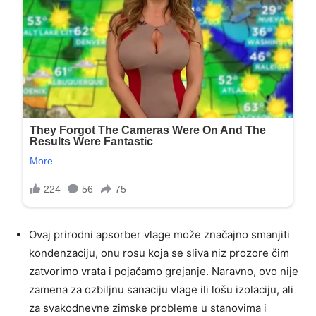
Ovaj prirodni apsorber vlage može značajno smanjiti
kondenzaciju, onu rosu koja se sliva niz prozore čim
zatvorimo vrata i pojačamo grejanje. Naravno, ovo nije
zamena za ozbiljnu sanaciju vlage ili lošu izolaciju, ali
za svakodnevne zimske probleme u stanovima i