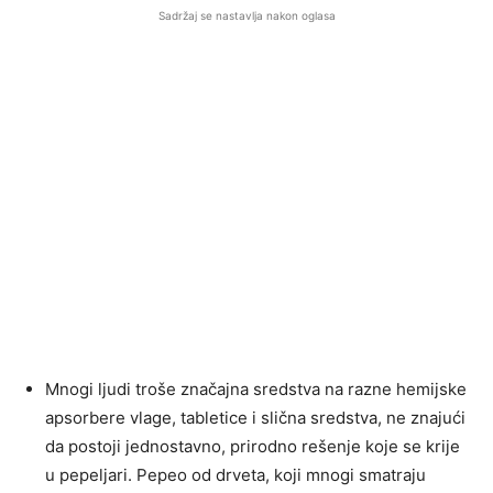
Sadržaj se nastavlja nakon oglasa
Mnogi ljudi troše značajna sredstva na razne hemijske
apsorbere vlage, tabletice i slična sredstva, ne znajući
da postoji jednostavno, prirodno rešenje koje se krije
u pepeljari. Pepeo od drveta, koji mnogi smatraju