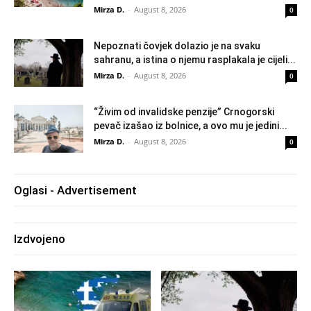
Mirza D.
-
August 8, 2026
0
Nepoznati čovjek dolazio je na svaku
sahranu, a istina o njemu rasplakala je cijeli...
Mirza D.
-
August 8, 2026
0
“Živim od invalidske penzije” Crnogorski
pevač izašao iz bolnice, a ovo mu je jedini...
Mirza D.
-
August 8, 2026
0
Oglasi - Advertisement
Izdvojeno