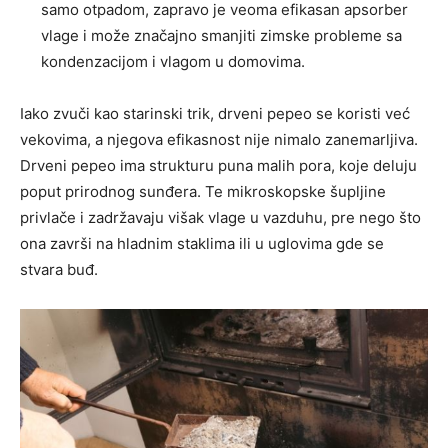
samo otpadom, zapravo je veoma efikasan apsorber
vlage i može značajno smanjiti zimske probleme sa
kondenzacijom i vlagom u domovima.
Iako zvuči kao starinski trik, drveni pepeo se koristi već
vekovima, a njegova efikasnost nije nimalo zanemarljiva.
Drveni pepeo ima strukturu puna malih pora, koje deluju
poput prirodnog sunđera. Te mikroskopske šupljine
privlače i zadržavaju višak vlage u vazduhu, pre nego što
ona završi na hladnim staklima ili u uglovima gde se
stvara buđ.