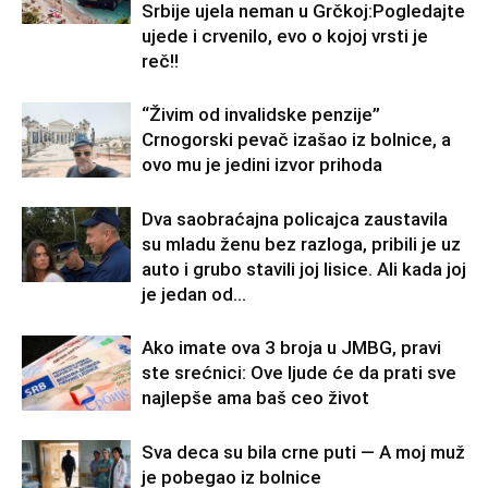
Srbije ujela neman u Grčkoj:Pogledajte
ujede i crvenilo, evo o kojoj vrsti je
reč!!
“Živim od invalidske penzije”
Crnogorski pevač izašao iz bolnice, a
ovo mu je jedini izvor prihoda
Dva saobraćajna policajca zaustavila
su mladu ženu bez razloga, pribili je uz
auto i grubo stavili joj lisice. Ali kada joj
je jedan od...
Ako imate ova 3 broja u JMBG, pravi
ste srećnici: Ove ljude će da prati sve
najlepše ama baš ceo život
Sva deca su bila crne puti — A moj muž
je pobegao iz bolnice