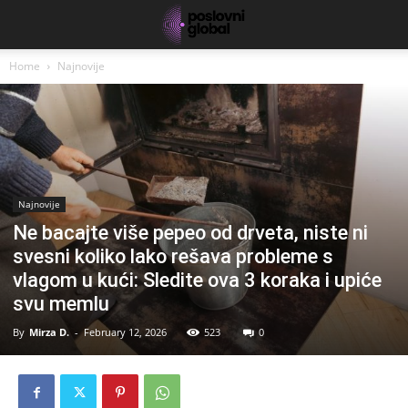
Home
Najnovije
Najnovije
Ne bacajte više pepeo od drveta, niste ni
svesni koliko lako rešava probleme s
vlagom u kući: Sledite ova 3 koraka i upiće
svu memlu
By
Mirza D.
-
February 12, 2026
523
0