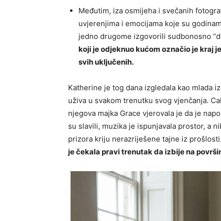
Međutim, iza osmijeha i svečanih fotograf
uvjerenjima i emocijama koje su godinama
jedno drugome izgovorili sudbonosno “da”
koji je odjeknuo kućom označio je kraj jed
svih uključenih.
Katherine je tog dana izgledala kao mlada iz 
uživa u svakom trenutku svog vjenčanja. Cal
njegova majka Grace vjerovala je da je napok
su slavili, muzika je ispunjavala prostor, a 
prizora kriju nerazriješene tajne iz prošlosti
je čekala pravi trenutak da izbije na površi