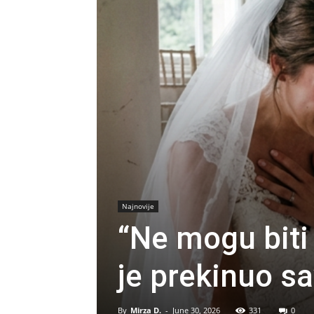
Najnovije
“Ne mogu biti 
je prekinuo s
By
Mirza D.
-
June 30, 2026
331
0