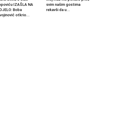
opoviću IZAŠLA NA
svim našim gostima
DJELO: Boba
rekavši da u...
vojinović otkrio...