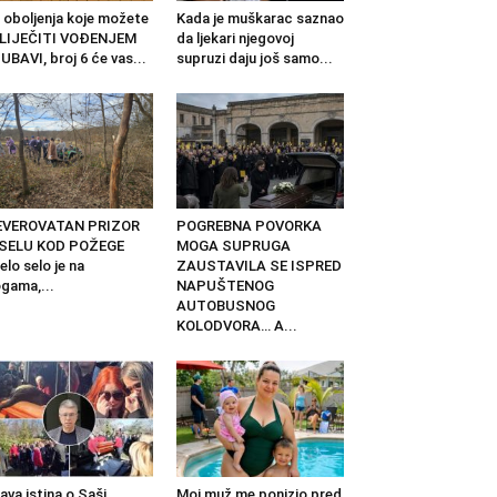
 oboljenja koje možete
Kada je muškarac saznao
ZLIJEČITI VOĐENJEM
da ljekari njegovoj
UBAVI, broj 6 će vas...
supruzi daju još samo...
EVEROVATAN PRIZOR
POGREBNA POVORKA
 SELU KOD POŽEGE
MOGA SUPRUGA
elo selo je na
ZAUSTAVILA SE ISPRED
gama,...
NAPUŠTENOG
AUTOBUSNOG
KOLODVORA… A...
ava istina o Saši
Moj muž me ponizio pred