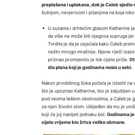
preplašena i uplakana, dok je Caleb sjedio
šutnjom, nevjericom i pitanjima na koja niko
U suzama i drhtećim glasom Katherine je i
da više ne može biti njegova supruga jer 
Tvrdila je da je osjećala kako Caleb prem
nešto mnogo mračnije. Njene riječi izazv
priznao promijenilo je tok cijele priče.
Ot
dio plana koji je godinama nosio u sebi.
Nakon prvobitnog šoka počela je izlaziti na 
što je upoznao Katherine, bio je zaljubljen 
pod veoma teškim okolnostima, a Caleb je 
za njen životni slom. Ubijeđen da mu je uništ
koji će joj nanijeti jednaku bol.
Godinama je 
cijelo vrijeme bio žrtva velike obmane.