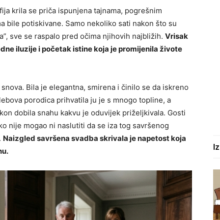
ija krila se priča ispunjena tajnama, pogrešnim
 bile potiskivane. Samo nekoliko sati nakon što su
, sve se raspalo pred očima njihovih najbližih.
Vrisak
ne iluzije i početak istine koja je promijenila živote
snova. Bila je elegantna, smirena i činilo se da iskreno
ebova porodica prihvatila ju je s mnogo topline, a
on dobila snahu kakvu je oduvijek priželjkivala. Gosti
niko nije mogao ni naslutiti da se iza tog savršenog
.
Naizgled savršena svadba skrivala je napetost koja
I
nu.