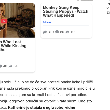
P
VI
Ži
u sobu, činilo se da će sve proteći onako kako i priliči
znenada prekinuo prodoran krik koji je uznemirio cijelu
bi, a za njom su krenuli i ostali članovi porodice.
iju odgovor, odlučili su otvoriti vrata silom. Ono što
naca.
Katherine je stajala u uglu sobe, vidno