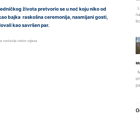
Li
jedničkog života pretvorio se u noć koju niko od
na
 kao bajka raskošna ceremonija, nasmijani gosti,
bo
lovali kao savršen par.
se nastavlja nakon oglasa
Mi
Mj
iz
pa
O