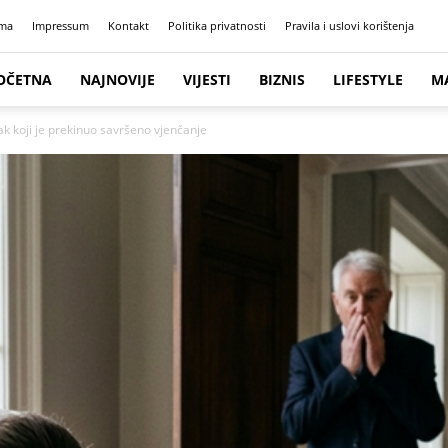
ma
Impressum
Kontakt
Politika privatnosti
Pravila i uslovi korištenja
OČETNA
NAJNOVIJE
VIJESTI
BIZNIS
LIFESTYLE
M
ak koji je prekinuo savršeno vjenčanje