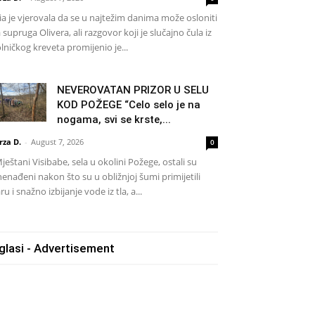
a je vjerovala da se u najtežim danima može osloniti
 supruga Olivera, ali razgovor koji je slučajno čula iz
lničkog kreveta promijenio je...
NEVEROVATAN PRIZOR U SELU
KOD POŽEGE “Celo selo je na
nogama, svi se krste,...
rza D.
-
August 7, 2026
0
eštani Visibabe, sela u okolini Požege, ostali su
nenađeni nakon što su u obližnjoj šumi primijetili
ru i snažno izbijanje vode iz tla, a...
glasi - Advertisement