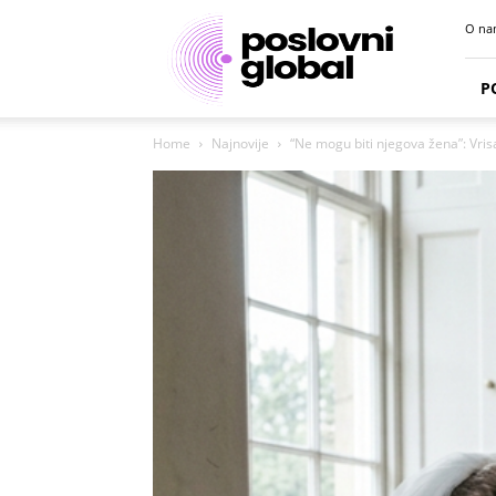
Poslovni
O na
portal
P
Home
Najnovije
“Ne mogu biti njegova žena”: Vris