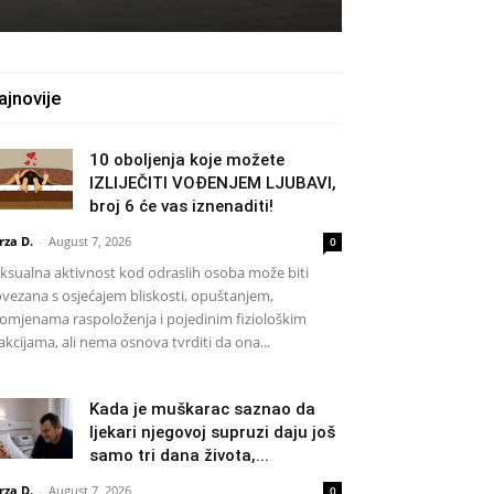
ajnovije
10 oboljenja koje možete
IZLIJEČITI VOĐENJEM LJUBAVI,
broj 6 će vas iznenaditi!
rza D.
-
August 7, 2026
0
ksualna aktivnost kod odraslih osoba može biti
vezana s osjećajem bliskosti, opuštanjem,
omjenama raspoloženja i pojedinim fiziološkim
akcijama, ali nema osnova tvrditi da ona...
Kada je muškarac saznao da
ljekari njegovoj supruzi daju još
samo tri dana života,...
rza D.
-
August 7, 2026
0