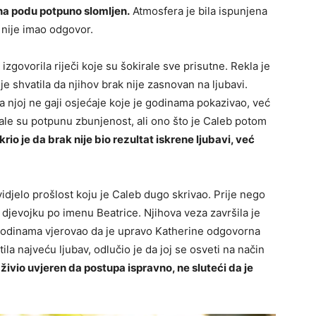
 na podu potpuno slomljen.
Atmosfera je bila ispunjena
 nije imao odgovor.
zgovorila riječi koje su šokirale sve prisutne. Rekla je
je shvatila da njihov brak nije zasnovan na ljubavi.
a njoj ne gaji osjećaje koje je godinama pokazivao, već
ale su potpunu zbunjenost, ali ono što je Caleb potom
krio je da brak nije bio rezultat iskrene ljubavi, već
vidjelo prošlost koju je Caleb dugo skrivao. Prije nego
u djevojku po imenu Beatrice. Njihova veza završila je
godinama vjerovao da je upravo Katherine odgovorna
ila najveću ljubav, odlučio je da joj se osveti na način
živio uvjeren da postupa ispravno, ne sluteći da je