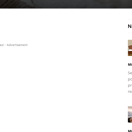
N
asi - Advertisement
Mi
Se
po
pr
re
Mi