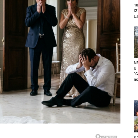
10
I
LJ
N
U
“C
no
Pr