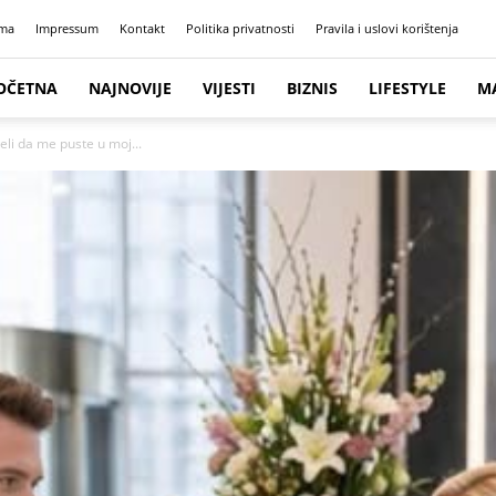
ma
Impressum
Kontakt
Politika privatnosti
Pravila i uslovi korištenja
OČETNA
NAJNOVIJE
VIJESTI
BIZNIS
LIFESTYLE
M
eli da me puste u moj...