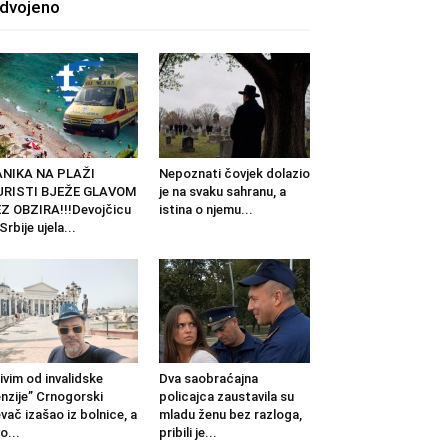
zdvojeno
ANIKA NA PLAŽI
Nepoznati čovjek dolazio
URISTI BJEŽE GLAVOM
je na svaku sahranu, a
Z OBZIRA!!!Devojčicu
istina o njemu...
 Srbije ujela...
ivim od invalidske
Dva saobraćajna
nzije” Crnogorski
policajca zaustavila su
vač izašao iz bolnice, a
mladu ženu bez razloga,
o...
pribili je...