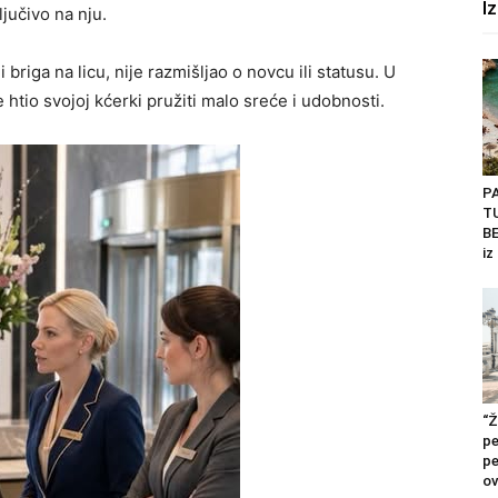
I
ljučivo na nju.
briga na licu, nije razmišljao o novcu ili statusu. U
e htio svojoj kćerki pružiti malo sreće i udobnosti.
P
T
BE
iz
“Ž
pe
pe
ov