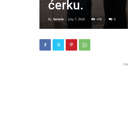
ćerku.
By
Sanela
-
July 7, 2026
438
0
Ogl