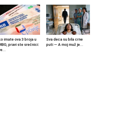
o imate ova 3 broja u
Sva deca su bila crne
BG, pravi ste srećnici:
puti — A moj muž je...
e...