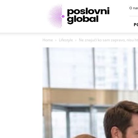
Poslovni
O na
portal
P
Home
Lifestyle
Ne znajući ko sam zapravo, nisu ht