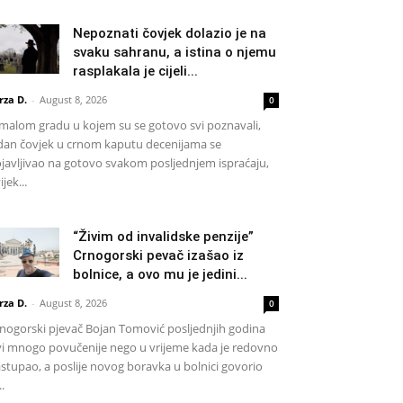
Nepoznati čovjek dolazio je na
svaku sahranu, a istina o njemu
rasplakala je cijeli...
rza D.
-
August 8, 2026
0
malom gradu u kojem su se gotovo svi poznavali,
dan čovjek u crnom kaputu decenijama se
javljivao na gotovo svakom posljednjem ispraćaju,
ijek...
“Živim od invalidske penzije”
Crnogorski pevač izašao iz
bolnice, a ovo mu je jedini...
rza D.
-
August 8, 2026
0
nogorski pjevač Bojan Tomović posljednjih godina
vi mnogo povučenije nego u vrijeme kada je redovno
stupao, a poslije novog boravka u bolnici govorio
..