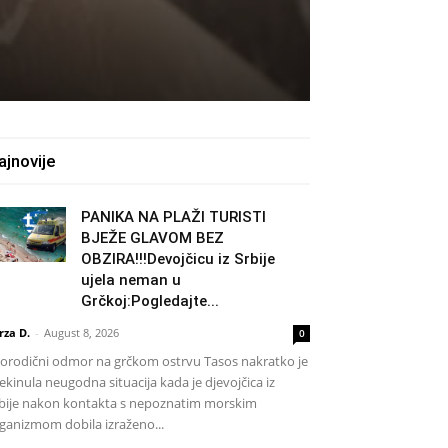
ajnovije
PANIKA NA PLAŽI TURISTI
BJEŽE GLAVOM BEZ
OBZIRA!!!Devojčicu iz Srbije
ujela neman u
Grčkoj:Pogledajte...
rza D.
-
August 8, 2026
0
rodični odmor na grčkom ostrvu Tasos nakratko je
ekinula neugodna situacija kada je djevojčica iz
bije nakon kontakta s nepoznatim morskim
ganizmom dobila izraženo...