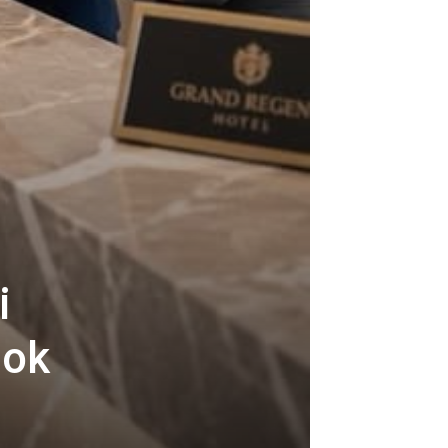
i
dok