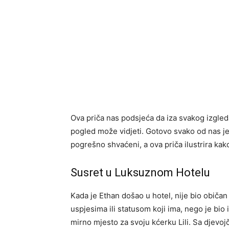
Ova priča nas podsjeća da iza svakog izgled
pogled može vidjeti. Gotovo svako od nas je d
pogrešno shvaćeni, a ova priča ilustrira kak
Susret u Luksuznom Hotelu
Kada je Ethan došao u hotel, nije bio običan
uspjesima ili statusom koji ima, nego je bi
mirno mjesto za svoju kćerku Lili. Sa djevoj