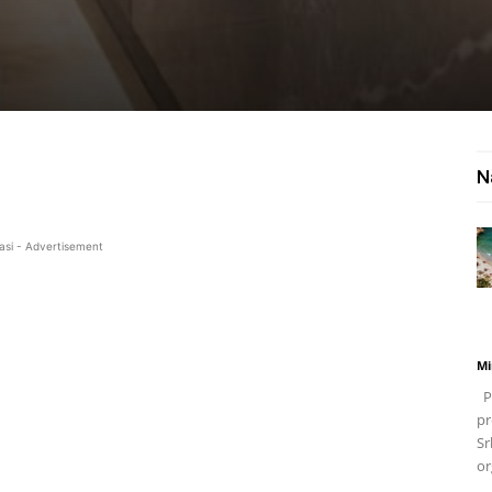
N
asi - Advertisement
Mi
Po
pr
Sr
or