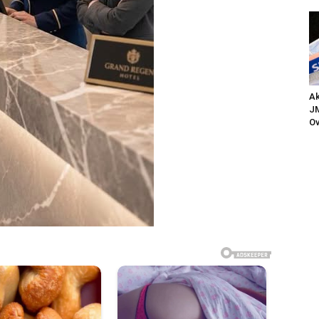
Ak
JM
Ov