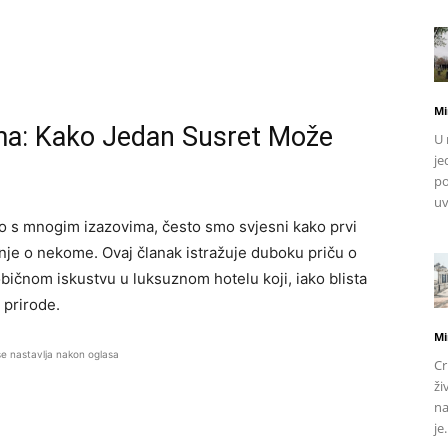
Mi
ma: Kako Jedan Susret Može
U 
je
po
uv
o s mnogim izazovima, često smo svjesni kako prvi
nje o nekome. Ovaj članak istražuje duboku priču o
ičnom iskustvu u luksuznom hotelu koji, iako blista
 prirode.
Mi
se nastavlja nakon oglasa
Cr
ži
na
je.