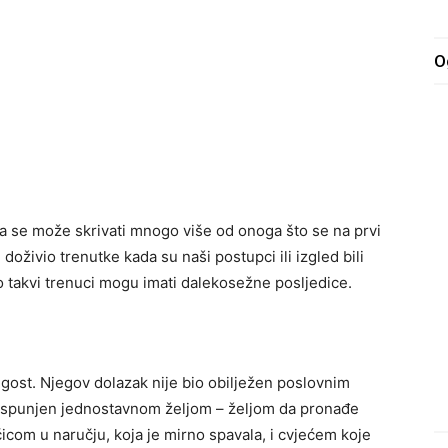
O
a se može skrivati mnogo više od onoga što se na prvi
oživio trenutke kada su naši postupci ili izgled bili
o takvi trenuci mogu imati dalekosežne posljedice.
 gost. Njegov dolazak nije bio obilježen poslovnim
o ispunjen jednostavnom željom – željom da pronađe
čicom u naručju, koja je mirno spavala, i cvjećem koje