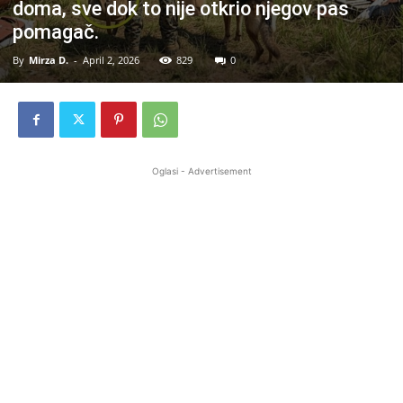
doma, sve dok to nije otkrio njegov pas
pomagač.
By
Mirza D.
-
April 2, 2026
829
0
Oglasi - Advertisement