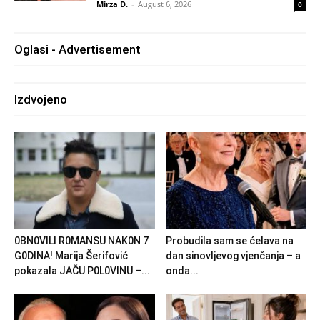
Mirza D.
-
August 6, 2026
0
Oglasi - Advertisement
Izdvojeno
0BN0VlLl R0MANSU NAK0N 7
Probudila sam se ćelava na
G0DlNA! Marija Šerifović
dan sinovljevog vjenčanja – a
pokazala JAČU P0L0VINU –...
onda...