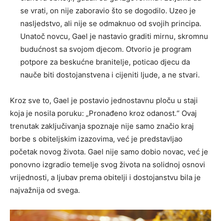
se vrati, on nije zaboravio što se dogodilo. Uzeo je
nasljedstvo, ali nije se odmaknuo od svojih principa.
Unatoč novcu, Gael je nastavio graditi mirnu, skromnu
budućnost sa svojom djecom. Otvorio je program
potpore za beskućne branitelje, poticao djecu da
nauče biti dostojanstvena i cijeniti ljude, a ne stvari.
Kroz sve to, Gael je postavio jednostavnu ploču u staji
koja je nosila poruku: „Pronađeno kroz odanost.“ Ovaj
trenutak zaključivanja spoznaje nije samo značio kraj
borbe s obiteljskim izazovima, već je predstavljao
početak novog života. Gael nije samo dobio novac, već je
ponovno izgradio temelje svog života na solidnoj osnovi
vrijednosti, a ljubav prema obitelji i dostojanstvu bila je
najvažnija od svega.