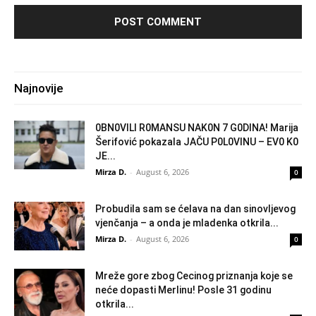
Najnovije
0BN0VlLl R0MANSU NAK0N 7 G0DlNA! Marija
Šerifović pokazala JAČU P0L0VINU – EV0 K0
JE...
Mirza D.
-
August 6, 2026
0
Probudila sam se ćelava na dan sinovljevog
vjenčanja – a onda je mladenka otkrila...
Mirza D.
-
August 6, 2026
0
Mreže gore zbog Cecinog priznanja koje se
neće dopasti Merlinu! Posle 31 godinu
otkrila...