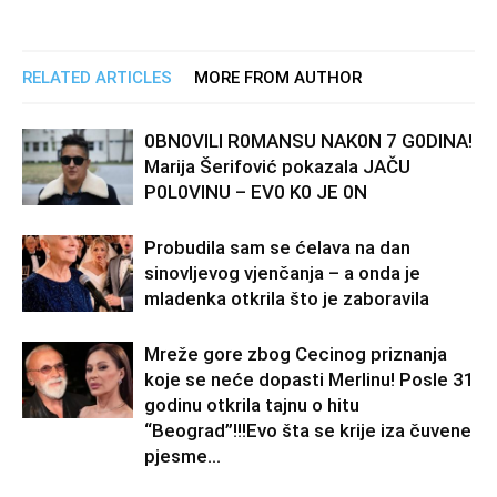
RELATED ARTICLES
MORE FROM AUTHOR
0BN0VlLl R0MANSU NAK0N 7 G0DlNA!
Marija Šerifović pokazala JAČU
P0L0VINU – EV0 K0 JE 0N
Probudila sam se ćelava na dan
sinovljevog vjenčanja – a onda je
mladenka otkrila što je zaboravila
Mreže gore zbog Cecinog priznanja
koje se neće dopasti Merlinu! Posle 31
godinu otkrila tajnu o hitu
“Beograd”!!!Evo šta se krije iza čuvene
pjesme...