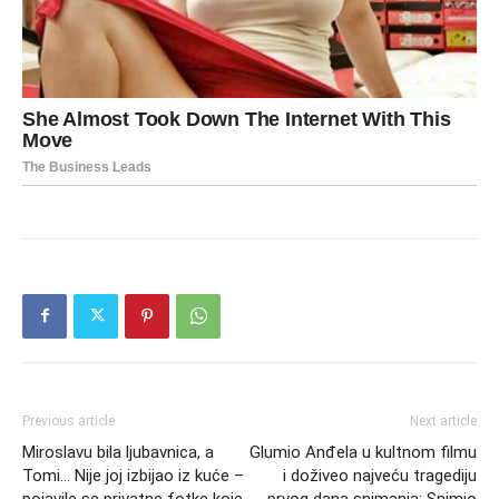
Previous article
Next article
Miroslavu bila ljubavnica, a
Glumio Anđela u kultnom filmu
Tomi… Nije joj izbijao iz kuće –
i doživeo najveću tragediju
pojavile se privatne fotke koje
prvog dana snimanja: Snimio