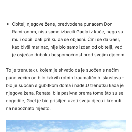
Obitelj njegove žene, predvođena punacem Don
Ramironom, nisu samo izbacili Gaela iz kuće, nego su
mu i odbili dati priliku da se objasni. Čini se da Gael,
kao bivši marinac, nije bio samo izdan od obitelji, već
je osjećao duboku bespomoćnost pred svojim djecom.
To je trenutak u kojem je shvatio da je suočen s nečim
puno većim od bilo kakvih ratnih traumatičnih iskustava –
bio je suočen s gubitkom doma i nade.U trenutku kada je
njegova žena, Renata, bila pasivna prema tome što su se
dogodile, Gael je bio prisiljen uzeti svoju djecu i krenuti
na nepoznato mjesto.