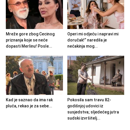
Mreže gore zbog Cecinog
Operi mi odjeću i napravi mi
priznanja koje se neće
doručak!“ naredila je
dopasti Merlinu! Posle...
nećakinja mog...
Kad je saznao da ima rak
Pokosila sam travu 82-
pluća, rekao je za sebe...
godišnjoj udovici iz
susjedstva; sljedećeg jutra
sudski izvršitelj...