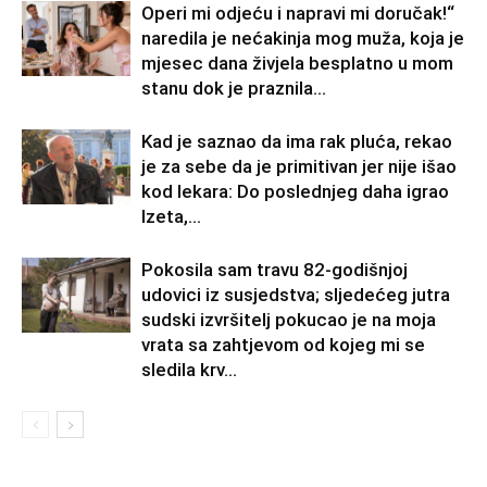
Operi mi odjeću i napravi mi doručak!“
naredila je nećakinja mog muža, koja je
mjesec dana živjela besplatno u mom
stanu dok je praznila...
Kad je saznao da ima rak pluća, rekao
je za sebe da je primitivan jer nije išao
kod lekara: Do poslednjeg daha igrao
Izeta,...
Pokosila sam travu 82-godišnjoj
udovici iz susjedstva; sljedećeg jutra
sudski izvršitelj pokucao je na moja
vrata sa zahtjevom od kojeg mi se
sledila krv...