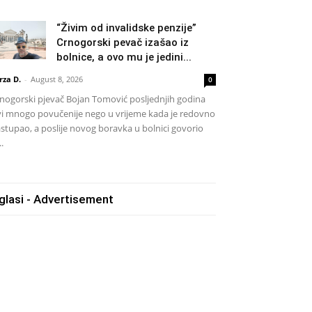
“Živim od invalidske penzije”
Crnogorski pevač izašao iz
bolnice, a ovo mu je jedini...
rza D.
-
August 8, 2026
0
nogorski pjevač Bojan Tomović posljednjih godina
vi mnogo povučenije nego u vrijeme kada je redovno
stupao, a poslije novog boravka u bolnici govorio
..
glasi - Advertisement