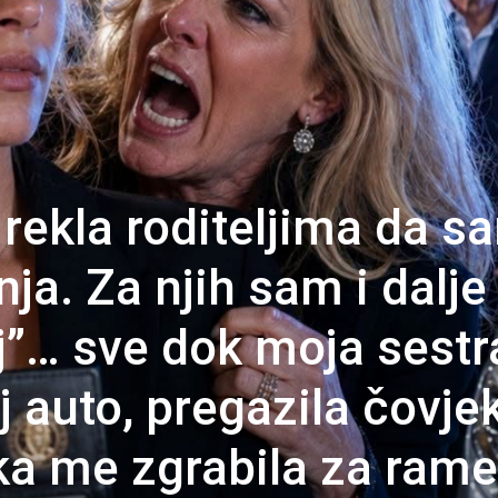
rekla roditeljima da s
ja. Za njih sam i dalje
j”… sve dok moja sestr
j auto, pregazila čovjek
ka me zgrabila za ram