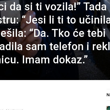
ci da si ti vozila!” Tada
ru: “Jesi li ti to učinil
šila: “Da. Tko će tebi
adila sam telefon i rekl
nicu. Imam dokaz.”
N