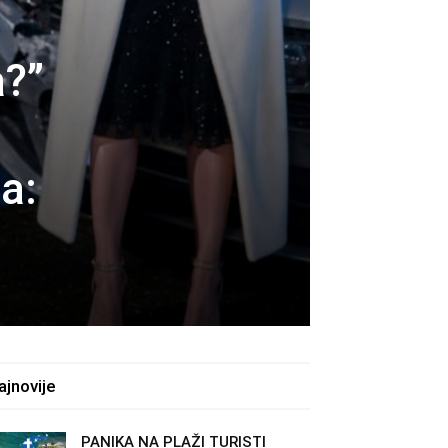
a?”
a:
ajnovije
PANIKA NA PLAŽI TURISTI