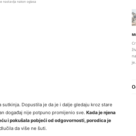
se nastavlja nakon oglasa
Mi
Cr
ži
na
je.
O
 sutkinja. Dopustila je da je i dalje gledaju kroz stare
ičan događaj nije potpuno promijenio sve.
Kada je njena
ću i pokušala pobjeći od odgovornosti, porodica je
lučila da više ne šuti.