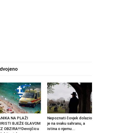
zdvojeno
ANIKA NA PLAŽI
Nepoznati čovjek dolazio
URISTI BJEŽE GLAVOM
je na svaku sahranu, a
Z OBZIRA!!!Devojčicu
istina o njemu...