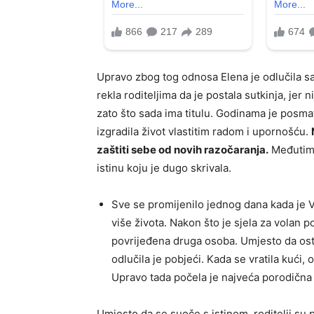
Upravo zbog tog odnosa Elena je odlučila sakr
rekla roditeljima da je postala sutkinja, jer
zato što sada ima titulu. Godinama je posma
izgradila život vlastitim radom i upornošću.
zaštiti sebe od novih razočaranja.
Međutim, 
istinu koju je dugo skrivala.
Sve se promijenilo jednog dana kada je V
više života. Nakon što je sjela za volan p
povrijeđena druga osoba. Umjesto da os
odlučila je pobjeći. Kada se vratila kući, 
Upravo tada počela je najveća porodična
Umjesto da se suoče s istinom, roditelji su 