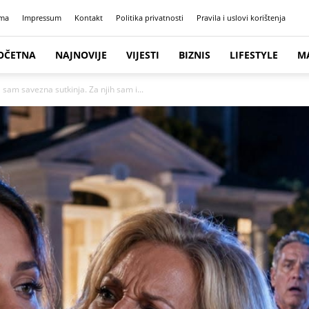
ma
Impressum
Kontakt
Politika privatnosti
Pravila i uslovi korištenja
OČETNA
NAJNOVIJE
VIJESTI
BIZNIS
LIFESTYLE
M
 sam savezna sutkinja. Za njih sam i...