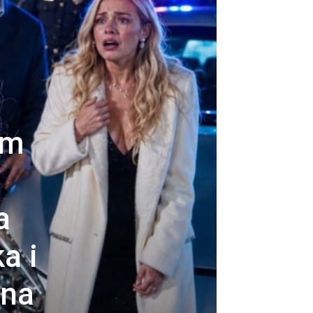
am
a
a i
ena