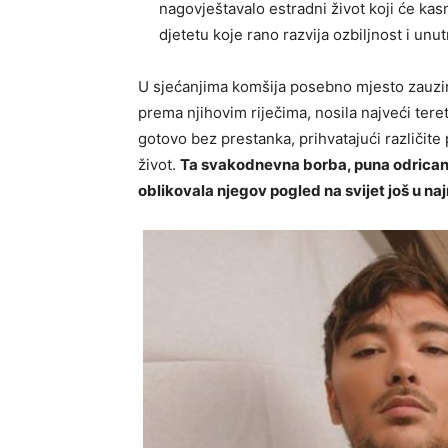
nagovještavalo estradni život koji će kasni
djetetu koje rano razvija ozbiljnost i unut
U sjećanjima komšija posebno mjesto zauzim
prema njihovim riječima, nosila najveći teret
gotovo bez prestanka, prihvatajući različite 
život.
Ta svakodnevna borba, puna odricanja 
oblikovala njegov pogled na svijet još u na