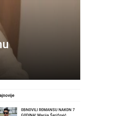
nu
ajnovije
0BN0VlLl R0MANSU NAK0N 7
G0DlNA! Marija Šerifović