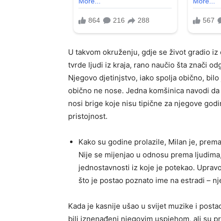
U takvom okruženju, gdje se život gradio iz 
tvrde ljudi iz kraja, rano naučio šta znači odg
Njegovo djetinjstvo, iako spolja obično, bil
obično ne nose. Jedna komšinica navodi da 
nosi brige koje nisu tipične za njegove godin
pristojnost.
Kako su godine prolazile, Milan je, prem
Nije se mijenjao u odnosu prema ljudima, n
jednostavnosti iz koje je potekao. Upravo 
što je postao poznato ime na estradi – nj
Kada je kasnije ušao u svijet muzike i post
bili iznenađeni njegovim uspjehom, ali su pr