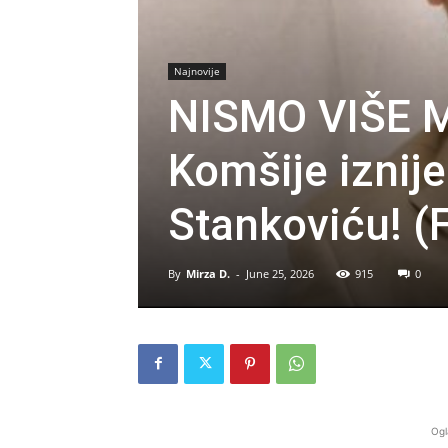
Najnovije
NISMO VIŠE M
Komšije iznij
Stankoviću! (
By
Mirza D.
-
June 25, 2026
915
0
Ogl