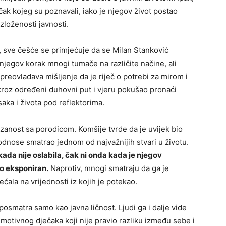
ečak kojeg su poznavali, iako je njegov život postao
zloženosti javnosti.
, sve češće se primjećuje da se Milan Stanković
j njegov korak mnogi tumače na različite načine, ali
preovladava mišljenje da je riječ o potrebi za mirom i
kroz određeni duhovni put i vjeru pokušao pronaći
saka i života pod reflektorima.
ezanost sa porodicom. Komšije tvrde da je uvijek bio
 odnose smatrao jednom od najvažnijih stvari u životu.
da nije oslabila, čak ni onda kada je njegov
no eksponiran.
Naprotiv, mnogi smatraju da ga je
ćala na vrijednosti iz kojih je potekao.
osmatra samo kao javna ličnost. Ljudi ga i dalje vide
motivnog dječaka koji nije pravio razliku između sebe i