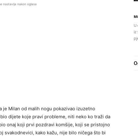
se nastavlja nakon oglasa
Mi
U 
iz
pj
O
da je Milan od malih nogu pokazivao izuzetno
 bio dijete koje pravi probleme, niti neko ko traži da
io onaj koji prvi pozdravi komšije, koji se pristojno
j svakodnevici, kako kažu, nije bilo ničega što bi