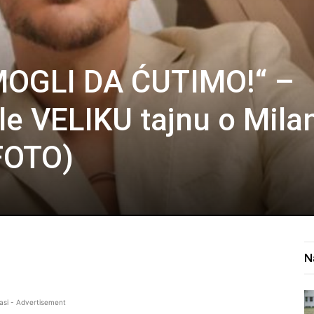
OGLI DA ĆUTIMO!“ –
ele VELIKU tajnu o Mila
FOTO)
N
asi - Advertisement