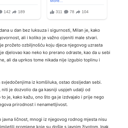
dana u dan bez luksuza i sigurnosti, Milan je, kako
ovornost, ali i koliko je važno cijeniti male stvari.
o je prožeto ozbiljnošću koju djeca njegovog uzrasta
je djelovao kao neko ko prerano odraste, kao da u sebi
e, ali da uprkos tome nikada nije izgubio toplinu i
a svjedočenjima iz komšiluka, ostao dosljedan sebi.
iti je dozvolio da ga kasniji uspjeh udalji od
to je, kako kažu, ono što ga je izdvajalo i prije nego
egova prirodnost i nenametljivost.
ao javna ličnost, mnogi iz njegovog rodnog mjesta nisu
imijetili promjene koje su došle s javnim životom. Ipak,