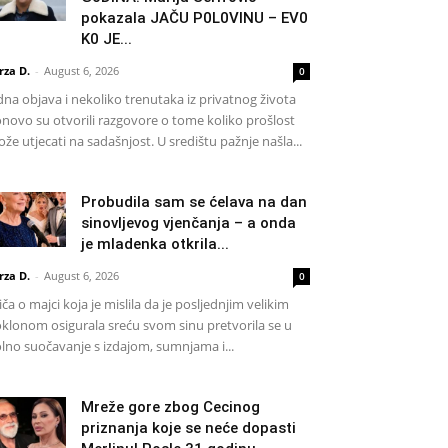
pokazala JAČU P0L0VINU – EV0
K0 JE...
rza D.
-
August 6, 2026
0
dna objava i nekoliko trenutaka iz privatnog života
novo su otvorili razgovore o tome koliko prošlost
že utjecati na sadašnjost. U središtu pažnje našla...
Probudila sam se ćelava na dan
sinovljevog vjenčanja – a onda
je mladenka otkrila...
rza D.
-
August 6, 2026
0
iča o majci koja je mislila da je posljednjim velikim
klonom osigurala sreću svom sinu pretvorila se u
lno suočavanje s izdajom, sumnjama i...
Mreže gore zbog Cecinog
priznanja koje se neće dopasti