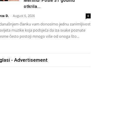
Merlinu! Posle 31 godinu
otkrila...
rza D.
-
August 6, 2026
0
današnjem članku vam donosimo jednu zanimljivost
 svijeta muzike koja podsjeća da iza svake poznate
esme često postoji mnogo više od onoga što...
glasi - Advertisement