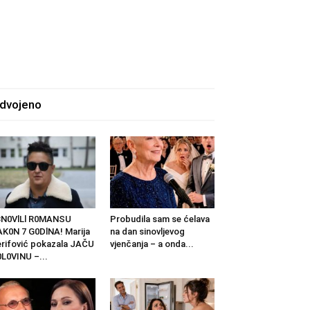
zdvojeno
BN0VlLl R0MANSU
Probudila sam se ćelava
K0N 7 G0DlNA! Marija
na dan sinovljevog
rifović pokazala JAČU
vjenčanja – a onda...
L0VINU –...