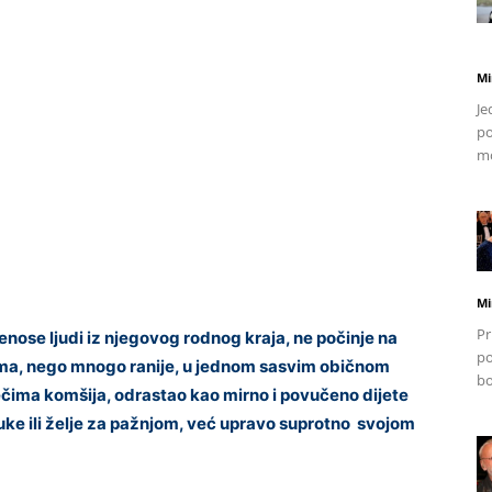
Mi
Je
po
mo
Mi
Pr
enose ljudi iz njegovog rodnog kraja, ne počinje na
po
rama, nego mnogo ranije, u jednom sasvim običnom
bo
ječima komšija, odrastao kao mirno i povučeno dijete
buke ili želje za pažnjom, već upravo suprotno svojom