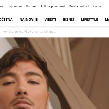
ma
Impressum
Kontakt
Politika privatnosti
Pravila i uslovi korištenja
OČETNA
NAJNOVIJE
VIJESTI
BIZNIS
LIFESTYLE
M
omšije iznijele VELIKU tajnu o Milanu...