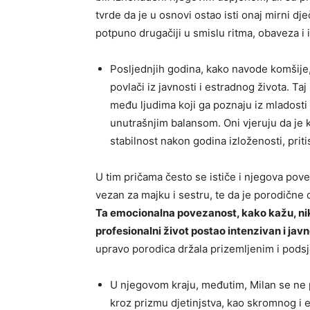
tvrde da je u osnovi ostao isti onaj mirni dj
potpuno drugačiji u smislu ritma, obaveza i i
Posljednjih godina, kako navode komšije
povlači iz javnosti i estradnog života. Ta
među ljudima koji ga poznaju iz mladosti 
unutrašnjim balansom. Oni vjeruju da je 
stabilnost nakon godina izloženosti, priti
U tim pričama često se ističe i njegova pov
vezan za majku i sestru, te da je porodične
Ta emocionalna povezanost, kako kažu, nika
profesionalni život postao intenzivan i jav
upravo porodica držala prizemljenim i podsje
U njegovom kraju, međutim, Milan se ne p
kroz prizmu djetinjstva, kao skromnog i e