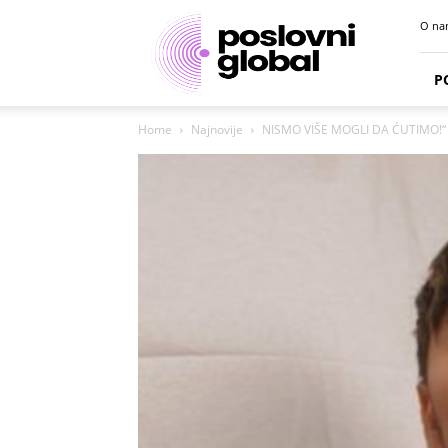
Poslovni
O na
portal
P
Home
Najnovije
NISMO VIŠE MOGLI DA ĆUTIMO!“ – K