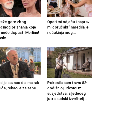
eže gore zbog
Operi mi odjeću i napravi
cinog priznanja koje
mi doručak!“ naredila je
 neće dopasti Merlinu!
nećakinja mog...
sle...
d je saznao da ima rak
Pokosila sam travu 82-
uća, rekao je za sebe...
godišnjoj udovici iz
susjedstva; sljedećeg
jutra sudski izvršitelj...