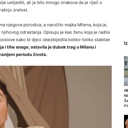
je uslijediti, ali je bilo mnogo znakova da je riječ o
rašnju zrelost.
a njegova porodica, a naročito majka Milena, koja je,
 njihovog odrastanja. Opisuju je kao ženu koja je radila
poslove kako bi djeci obezbijedila koliko-toliko stabilan
I
i tihe snage, ostavila je dubok trag u Milanu i
jranijem periodu života.
0
NA
Še
P0