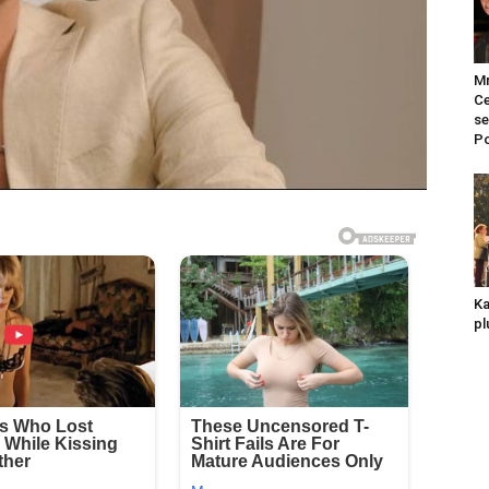
Mr
Ce
se
Po
Ka
pl