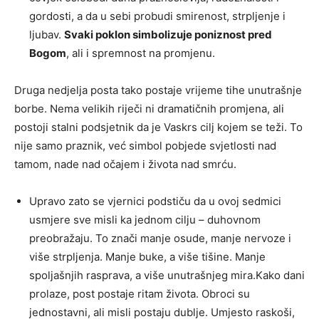
gordosti, a da u sebi probudi smirenost, strpljenje i
ljubav.
Svaki poklon simbolizuje poniznost pred
Bogom
, ali i spremnost na promjenu.
Druga nedjelja posta tako postaje vrijeme tihe unutrašnje
borbe. Nema velikih riječi ni dramatičnih promjena, ali
postoji stalni podsjetnik da je Vaskrs cilj kojem se teži. To
nije samo praznik, već simbol pobjede svjetlosti nad
tamom, nade nad očajem i života nad smrću.
Upravo zato se vjernici podstiču da u ovoj sedmici
usmjere sve misli ka jednom cilju – duhovnom
preobražaju. To znači manje osude, manje nervoze i
više strpljenja. Manje buke, a više tišine. Manje
spoljašnjih rasprava, a više unutrašnjeg mira.Kako dani
prolaze, post postaje ritam života. Obroci su
jednostavni, ali misli postaju dublje. Umjesto raskoši,