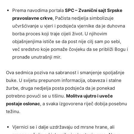
Prema navodima portala
SPC – Zvanični sajt Srpske
pravoslavne crkve
, Pačista nedjelja simbolizuje
učvršćivanje u vjeri i podsjeća vjernike da je duhovna
borba proces koji traje cijeli život. U njihovim
objašnjenjima ističe se da post nije cilj sam po sebi,
već sredstvo koje pomaže čovjeku da se približi Bogu i
pronađe unutrašnji mir.
Ova sedmica poziva na sabranost i smanjenje spoljašnje
buke. U svijetu prepunom informacija, obaveza i stalne
žurbe, druga nedjelja posta podsjeća da je ponekad
potrebno povući se u tišinu.
Molitva ujutro i uveče
postaje oslonac
, a svaka izgovorena riječ dobija posebnu
težinu.
Vjernici se i dalje uzdržavaju od mrsne hrane, ali