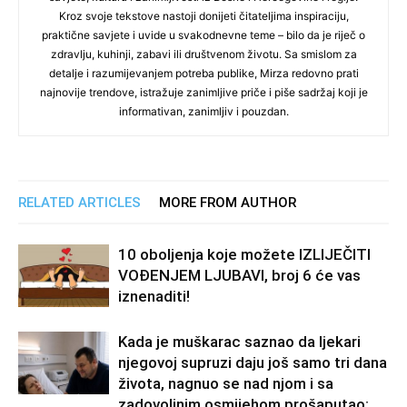
Kroz svoje tekstove nastoji donijeti čitateljima inspiraciju,
praktične savjete i uvide u svakodnevne teme – bilo da je riječ o
zdravlju, kuhinji, zabavi ili društvenom životu. Sa smislom za
detalje i razumijevanjem potreba publike, Mirza redovno prati
najnovije trendove, istražuje zanimljive priče i piše sadržaj koji je
informativan, zanimljiv i pouzdan.
RELATED ARTICLES
MORE FROM AUTHOR
10 oboljenja koje možete IZLIJEČITI
VOĐENJEM LJUBAVI, broj 6 će vas
iznenaditi!
Kada je muškarac saznao da ljekari
njegovoj supruzi daju još samo tri dana
života, nagnuo se nad njom i sa
zadovoljnim osmijehom prošaputao: