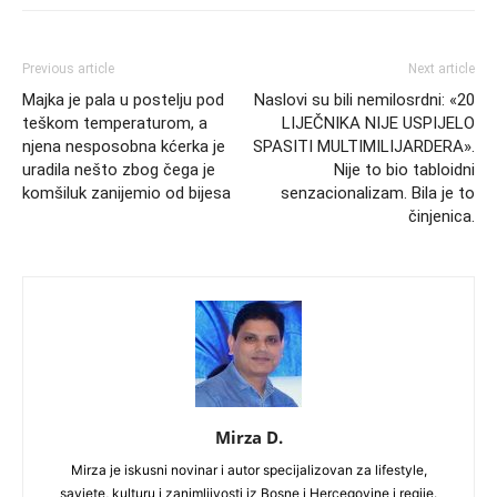
Previous article
Next article
Majka je pala u postelju pod
Naslovi su bili nemilosrdni: «20
teškom temperaturom, a
LIJEČNIKA NIJE USPIJELO
njena nesposobna kćerka je
SPASITI MULTIMILIJARDERA».
uradila nešto zbog čega je
Nije to bio tabloidni
komšiluk zanijemio od bijesa
senzacionalizam. Bila je to
činjenica.
Mirza D.
Mirza je iskusni novinar i autor specijalizovan za lifestyle,
savjete, kulturu i zanimljivosti iz Bosne i Hercegovine i regije.