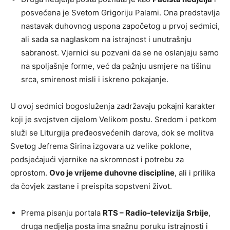
posvećena je Svetom Grigoriju Palami. Ona predstavlja
nastavak duhovnog uspona započetog u prvoj sedmici,
ali sada sa naglaskom na istrajnost i unutrašnju
sabranost. Vjernici su pozvani da se ne oslanjaju samo
na spoljašnje forme, već da pažnju usmjere na tišinu
srca, smirenost misli i iskreno pokajanje.
U ovoj sedmici bogosluženja zadržavaju pokajni karakter
koji je svojstven cijelom Velikom postu. Sredom i petkom
služi se Liturgija pređeosvećenih darova, dok se molitva
Svetog Jefrema Sirina izgovara uz velike poklone,
podsjećajući vjernike na skromnost i potrebu za
oprostom.
Ovo je vrijeme duhovne discipline
, ali i prilika
da čovjek zastane i preispita sopstveni život.
Prema pisanju portala
RTS – Radio-televizija Srbije
,
druga nedjelja posta ima snažnu poruku istrajnosti i