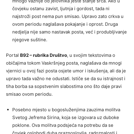
mnogo važnije od jelovnika jeste stanje srca. Ako u
čovjeku ostanu zavist, ljutnja i gordost, tada ni
najstroži post nema pun smisao. Upravo zato crkva u
ovom periodu naglašava pokajanje i oprost. Druga
nedjelja nije samo nastavak posta, već i produbljivanje
njegove suštine.
Portal
B92 – rubrika Društvo
, u svojim tekstovima o
običajima tokom Vaskršnjeg posta, naglašava da mnogi
vjernici u ovoj fazi posta osjete umor i iskušenja, ali da je
upravo tada važno ne odustati. Ističe se da su istrajnost i
tiha borba sa sopstvenim slabostima ono što daje pravi
smisao ovom periodu.
Posebno mjesto u bogosluženjima zauzima molitva
Svetog Jefrema Sirina, koja se izgovara uz duboke
poklone. Ova molitva podsjeća na potrebu da se
čovjek oslobodi duha praznoslovlja, radoznalosti i