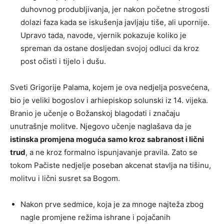
duhovnog produbljivanja, jer nakon početne strogosti
dolazi faza kada se iskušenja javljaju tiše, ali upornije.
Upravo tada, navode, vjernik pokazuje koliko je
spreman da ostane dosljedan svojoj odluci da kroz
post očisti i tijelo i dušu.
Sveti Grigorije Palama, kojem je ova nedjelja posvećena,
bio je veliki bogoslov i arhiepiskop solunski iz 14. vijeka.
Branio je učenje o Božanskoj blagodati i značaju
unutrašnje molitve. Njegovo učenje naglašava da je
istinska promjena moguća samo kroz sabranost i lični
trud
, a ne kroz formalno ispunjavanje pravila. Zato se
tokom Pačiste nedjelje poseban akcenat stavlja na tišinu,
molitvu i lični susret sa Bogom.
Nakon prve sedmice, koja je za mnoge najteža zbog
nagle promjene režima ishrane i pojačanih