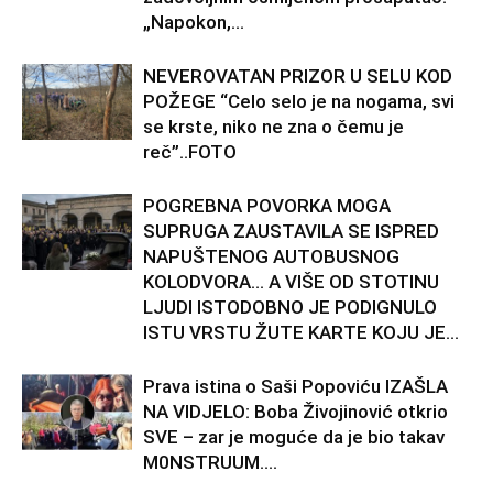
„Napokon,...
NEVEROVATAN PRIZOR U SELU KOD
POŽEGE “Celo selo je na nogama, svi
se krste, niko ne zna o čemu je
reč”..FOTO
POGREBNA POVORKA MOGA
SUPRUGA ZAUSTAVILA SE ISPRED
NAPUŠTENOG AUTOBUSNOG
KOLODVORA… A VIŠE OD STOTINU
LJUDI ISTODOBNO JE PODIGNULO
ISTU VRSTU ŽUTE KARTE KOJU JE...
Prava istina o Saši Popoviću IZAŠLA
NA VIDJELO: Boba Živojinović otkrio
SVE – zar je moguće da je bio takav
M0NSTRUUM….