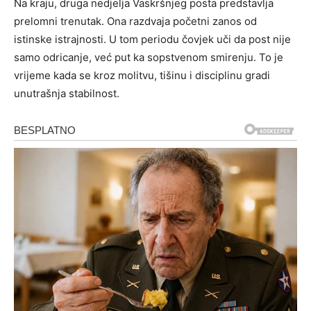
Na kraju, druga nedjelja Vaskršnjeg posta predstavlja
prelomni trenutak. Ona razdvaja početni zanos od
istinske istrajnosti. U tom periodu čovjek uči da post nije
samo odricanje, već put ka sopstvenom smirenju. To je
vrijeme kada se kroz molitvu, tišinu i disciplinu gradi
unutrašnja stabilnost.