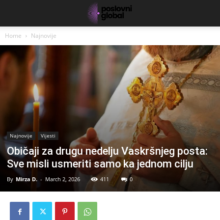
Home
Najnovije
Najnovije
Vijesti
Običaji za drugu nedelju Vaskršnjeg posta:
Sve misli usmeriti samo ka jednom cilju
By
Mirza D.
-
March 2, 2026
411
0