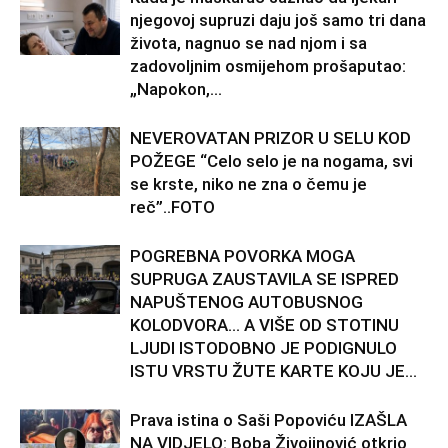
njegovoj supruzi daju još samo tri dana
života, nagnuo se nad njom i sa
zadovoljnim osmijehom prošaputao:
„Napokon,...
NEVEROVATAN PRIZOR U SELU KOD
POŽEGE “Celo selo je na nogama, svi
se krste, niko ne zna o čemu je
reč”..FOTO
POGREBNA POVORKA MOGA
SUPRUGA ZAUSTAVILA SE ISPRED
NAPUŠTENOG AUTOBUSNOG
KOLODVORA… A VIŠE OD STOTINU
LJUDI ISTODOBNO JE PODIGNULO
ISTU VRSTU ŽUTE KARTE KOJU JE...
Prava istina o Saši Popoviću IZAŠLA
NA VIDJELO: Boba Živojinović otkrio