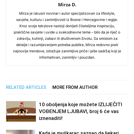
Mirza D.
Mirza je iskusni novinar i autor specijalizovan za lifestyle,
savjete, kulturu i zanimljivosti iz Bosne i Hercegovine i regije.
Kroz svoje tekstove nastoji donijeti čitateljima inspiraciju,
praktične savjete i uvide u svakodnevne teme – bilo da je riječ o
zdravlju, kuhinji, zabavi ili društvenom životu. Sa smislom za
detalje i razumijevanjem potreba publike, Mirza redovno prati
najnovije trendove, istražuje zanimljive priče i piše sadržaj koji je
informativan, zanimljiv i pouzdan.
RELATED ARTICLES
MORE FROM AUTHOR
10 oboljenja koje možete IZLIJEČITI
VOĐENJEM LJUBAVI, broj 6 će vas
iznenaditi!
Kada je muškarac saznao da ljekari