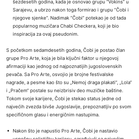
šezdesetih godina, kada je osnovao grupu “Vokins” u
Sarajevu, a ubrzo nakon toga formirao i grupu “Čobi i
njegove sjenke”. Nadimak “Čobi” potekao je od tada
popularnog muzičara Chabi Checkera, koji je bio
inspiracija za ovaj pseudonim.
S početkom sedamdesetih godina, Čobi je postao član
grupe Pro Arte, koja je bila ključni faktor u njegovoj
afirmaciji kao jednog od najpoznatijih jugoslovenskih
pevača. Sa Pro Arte, osvojio je brojne festivalske
nagrade, a pesme kao što su „Nemoj draga plakati“, „Lola“
i „Pračem“ postale su neizbrisiv deo muzičke baštine.
Tokom svoje karijere, Čobi je stekao status jedne od
najvećih zvezda bivše Jugoslavije, prepoznatljiv po svom
specifičnom glasu i energičnim nastupima.
Nakon što je napustio Pro Arte, Čobi je nastavio
uspešnu solističku karijeru, sarađujući sa najvećim