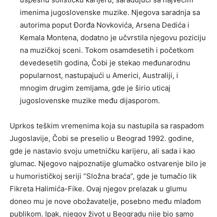
imenima jugoslovenske muzike. Njegova saradnja sa
autorima poput Đorđa Novkovića, Arsena Dedića i
Kemala Montena, dodatno je učvrstila njegovu poziciju
na muzičkoj sceni. Tokom osamdesetih i početkom
devedesetih godina, Čobi je stekao međunarodnu
popularnost, nastupajući u Americi, Australiji, i
mnogim drugim zemljama, gde je širio uticaj
jugoslovenske muzike među dijasporom.
Uprkos teškim vremenima koja su nastupila sa raspadom
Jugoslavije, Čobi se preselio u Beograd 1992. godine,
gde je nastavio svoju umetničku karijeru, ali sada i kao
glumac. Njegovo najpoznatije glumačko ostvarenje bilo je
u humorističkoj seriji “Složna braća”, gde je tumačio lik
Fikreta Halimića-Fike. Ovaj njegov prelazak u glumu
doneo mu je nove obožavatelje, posebno među mlađom
publikom. Ipak, njegov život u Beogradu nije bio samo