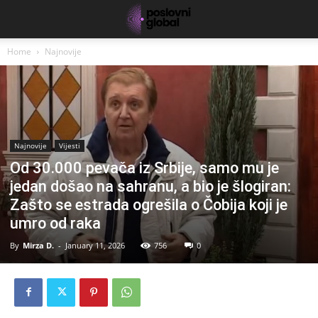
Home
Najnovije
Najnovije
Vijesti
Od 30.000 pevača iz Srbije, samo mu je
jedan došao na sahranu, a bio je šlogiran:
Zašto se estrada ogrešila o Čobija koji je
umro od raka
By
Mirza D.
-
January 11, 2026
756
0