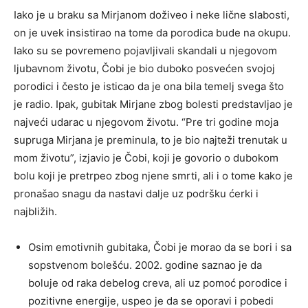
Iako je u braku sa Mirjanom doživeo i neke lične slabosti,
on je uvek insistirao na tome da porodica bude na okupu.
Iako su se povremeno pojavljivali skandali u njegovom
ljubavnom životu, Čobi je bio duboko posvećen svojoj
porodici i često je isticao da je ona bila temelj svega što
je radio. Ipak, gubitak Mirjane zbog bolesti predstavljao je
najveći udarac u njegovom životu. “Pre tri godine moja
supruga Mirjana je preminula, to je bio najteži trenutak u
mom životu”, izjavio je Čobi, koji je govorio o dubokom
bolu koji je pretrpeo zbog njene smrti, ali i o tome kako je
pronašao snagu da nastavi dalje uz podršku ćerki i
najbližih.
Osim emotivnih gubitaka, Čobi je morao da se bori i sa
sopstvenom bolešću. 2002. godine saznao je da
boluje od raka debelog creva, ali uz pomoć porodice i
pozitivne energije, uspeo je da se oporavi i pobedi