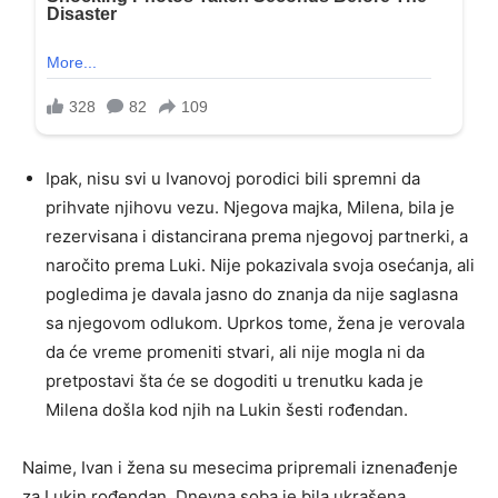
Ipak, nisu svi u Ivanovoj porodici bili spremni da
prihvate njihovu vezu. Njegova majka, Milena, bila je
rezervisana i distancirana prema njegovoj partnerki, a
naročito prema Luki. Nije pokazivala svoja osećanja, ali
pogledima je davala jasno do znanja da nije saglasna
sa njegovom odlukom. Uprkos tome, žena je verovala
da će vreme promeniti stvari, ali nije mogla ni da
pretpostavi šta će se dogoditi u trenutku kada je
Milena došla kod njih na Lukin šesti rođendan.
Naime, Ivan i žena su mesecima pripremali iznenađenje
za Lukin rođendan. Dnevna soba je bila ukrašena