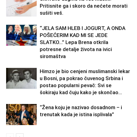
Pritisnite ga i skoro da nećete morati
sušiti veš.
“JELA SAM HLEB I JOGURT, A ONDA
POŠEĆERIM KAD MI SE JEDE
SLATKO…” Lepa Brena otkrila
potresne detalje života na ivici
siromaštva
Himzo je bio cenjeni muslimanski lekar
u Bosni, pa pokrao čuvenog Srbina i
postao popularni pevač: Svi se
šokiraju kad čuju kako je skončao...
“Žena koju je nazivao dosadnom – i
trenutak kada je istina isplivala”