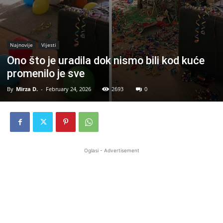
Najnovije
Vijesti
Ono što je uradila dok nismo bili kod kuće
promenilo je sve
By
Mirza D.
-
February 24, 2026
2693
0
Oglasi - Advertisement