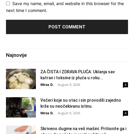
Save my name, email, and website in this browser for the
next time I comment.
Najnovije
ZA ČISTA I ZDRAVA PLUĆA: Uklanja sav
katran i toksine iz pluća u roku...
Mirza D.
-
August 9, 2026
0
Večeri koje su otac i sin provodili zajedno
krile su neočekivanu istinu.
Mirza D.
-
August 9, 2026
0
Skriveno dugme na veš mašini: Pritisnite ga i