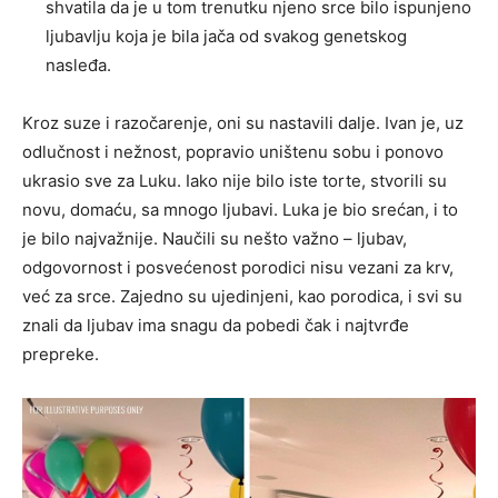
shvatila da je u tom trenutku njeno srce bilo ispunjeno
ljubavlju koja je bila jača od svakog genetskog
nasleđa.
Kroz suze i razočarenje, oni su nastavili dalje. Ivan je, uz
odlučnost i nežnost, popravio uništenu sobu i ponovo
ukrasio sve za Luku. Iako nije bilo iste torte, stvorili su
novu, domaću, sa mnogo ljubavi. Luka je bio srećan, i to
je bilo najvažnije. Naučili su nešto važno – ljubav,
odgovornost i posvećenost porodici nisu vezani za krv,
već za srce. Zajedno su ujedinjeni, kao porodica, i svi su
znali da ljubav ima snagu da pobedi čak i najtvrđe
prepreke.