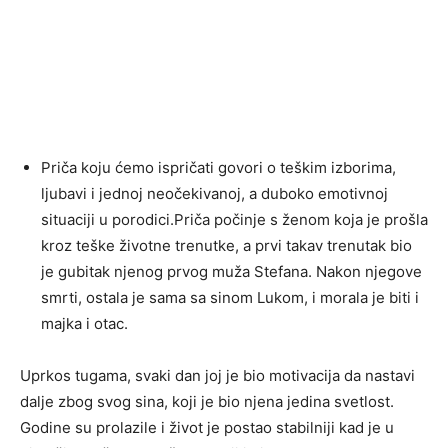
Priča koju ćemo ispričati govori o teškim izborima,
ljubavi i jednoj neočekivanoj, a duboko emotivnoj
situaciji u porodici.Priča počinje s ženom koja je prošla
kroz teške životne trenutke, a prvi takav trenutak bio
je gubitak njenog prvog muža Stefana. Nakon njegove
smrti, ostala je sama sa sinom Lukom, i morala je biti i
majka i otac.
Uprkos tugama, svaki dan joj je bio motivacija da nastavi
dalje zbog svog sina, koji je bio njena jedina svetlost.
Godine su prolazile i život je postao stabilniji kad je u