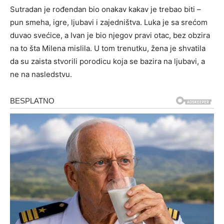
Sutradan je rođendan bio onakav kakav je trebao biti –
pun smeha, igre, ljubavi i zajedništva. Luka je sa srećom
duvao svećice, a Ivan je bio njegov pravi otac, bez obzira
na to šta Milena mislila. U tom trenutku, žena je shvatila
da su zaista stvorili porodicu koja se bazira na ljubavi, a
ne na nasledstvu.