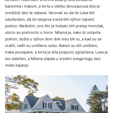
balonima i trakom, a torta u obliku dinosaurusa bila je
središnji deo te zabave. Verovali su da će Luka biti
oduševljen, da će njegova sreća biti njihov najveći
poklon. Međutim, ono što je trebalo biti prelep trenutak,
ubrzo se pretvorilo u horor. Milena je, kako bi ostavila
poklon, došla u njihov dom dok nisu bili tu, a kad su se
vratili, našli su uništenu sobu. Baloni su bili uništeni,
trake pocepane, a torta je bila potpuno zgnječena. Luka je
bio zatečen, a Milena stajala u sredini svega toga, bez
imalo kajanja.