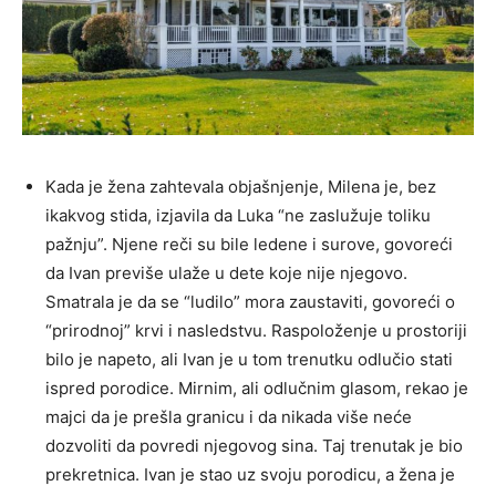
Kada je žena zahtevala objašnjenje, Milena je, bez
ikakvog stida, izjavila da Luka “ne zaslužuje toliku
pažnju”. Njene reči su bile ledene i surove, govoreći
da Ivan previše ulaže u dete koje nije njegovo.
Smatrala je da se “ludilo” mora zaustaviti, govoreći o
“prirodnoj” krvi i nasledstvu. Raspoloženje u prostoriji
bilo je napeto, ali Ivan je u tom trenutku odlučio stati
ispred porodice. Mirnim, ali odlučnim glasom, rekao je
majci da je prešla granicu i da nikada više neće
dozvoliti da povredi njegovog sina. Taj trenutak je bio
prekretnica. Ivan je stao uz svoju porodicu, a žena je