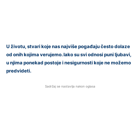
U životu, stvari koje nas najviše pogađaju često dolaze
od onih kojima verujemo. Iako su svi odnosi puni ljubavi,
u njima ponekad postoje i nesigurnosti koje ne možemo
predvideti.
Sadržaj se nastavlja nakon oglasa