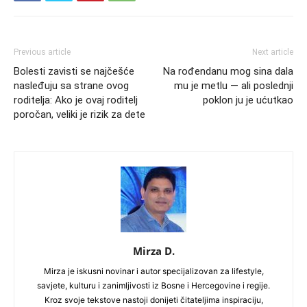
Previous article
Next article
Bolesti zavisti se najčešće
Na rođendanu mog sina dala
nasleđuju sa strane ovog
mu je metlu — ali poslednji
roditelja: Ako je ovaj roditelj
poklon ju je ućutkao
poročan, veliki je rizik za dete
Mirza D.
Mirza je iskusni novinar i autor specijalizovan za lifestyle,
savjete, kulturu i zanimljivosti iz Bosne i Hercegovine i regije.
Kroz svoje tekstove nastoji donijeti čitateljima inspiraciju,