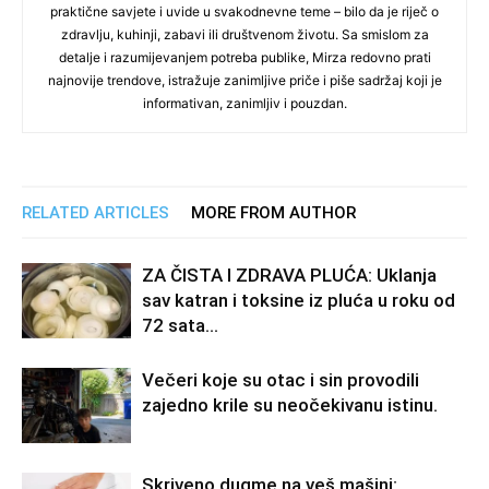
praktične savjete i uvide u svakodnevne teme – bilo da je riječ o
zdravlju, kuhinji, zabavi ili društvenom životu. Sa smislom za
detalje i razumijevanjem potreba publike, Mirza redovno prati
najnovije trendove, istražuje zanimljive priče i piše sadržaj koji je
informativan, zanimljiv i pouzdan.
RELATED ARTICLES
MORE FROM AUTHOR
ZA ČISTA I ZDRAVA PLUĆA: Uklanja
sav katran i toksine iz pluća u roku od
72 sata…
Večeri koje su otac i sin provodili
zajedno krile su neočekivanu istinu.
Skriveno dugme na veš mašini: