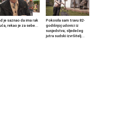
d je saznao da ima rak
Pokosila sam travu 82-
uća, rekao je za sebe...
godišnjoj udovici iz
susjedstva; sljedećeg
jutra sudski izvršitelj...