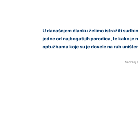
U današnjem članku želimo istražiti sudbi
jedne od najbogatijih porodica, te kako je
optužbama koje su je dovele na rub uništen
Sadržaj 