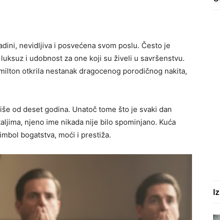
zadini, nevidljiva i posvećena svom poslu. Često je
luksuz i udobnost za one koji su živeli u savršenstvu.
milton otkrila nestanak dragocenog porodičnog nakita,
više od deset godina. Unatoč tome što je svaki dan
taljima, njeno ime nikada nije bilo spominjano. Kuća
mbol bogatstva, moći i prestiža.
I