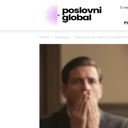
Poslovni
O na
portal
P
Home
Najnovije
Optužena bez dokaza: Sudbina tih