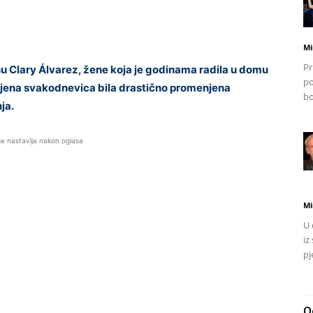
Mi
Pr
nu Clary Álvarez, žene koja je godinama radila u domu
po
 njena svakodnevica bila drastično promenjena
bo
ja.
se nastavlja nakon oglasa
Mi
U 
iz
pj
O