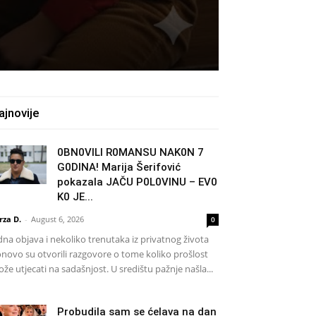
ajnovije
0BN0VlLl R0MANSU NAK0N 7
G0DlNA! Marija Šerifović
pokazala JAČU P0L0VINU – EV0
K0 JE...
rza D.
-
August 6, 2026
0
dna objava i nekoliko trenutaka iz privatnog života
novo su otvorili razgovore o tome koliko prošlost
že utjecati na sadašnjost. U središtu pažnje našla...
Probudila sam se ćelava na dan