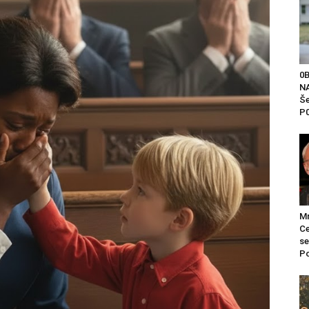
0
NA
Še
P0
Mr
Ce
se
Po