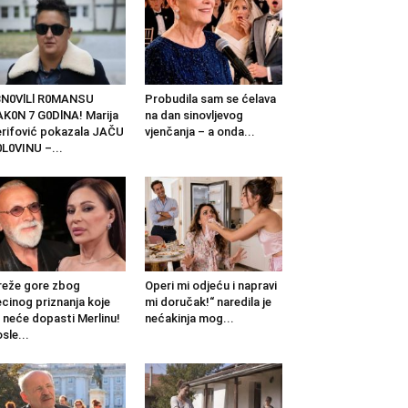
BN0VlLl R0MANSU
Probudila sam se ćelava
K0N 7 G0DlNA! Marija
na dan sinovljevog
rifović pokazala JAČU
vjenčanja – a onda...
L0VINU –...
eže gore zbog
Operi mi odjeću i napravi
cinog priznanja koje
mi doručak!“ naredila je
 neće dopasti Merlinu!
nećakinja mog...
sle...