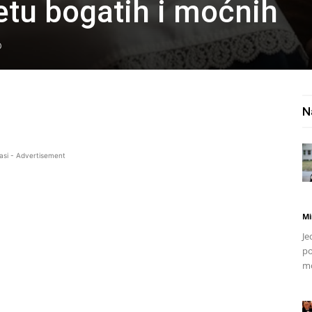
etu bogatih i moćnih
0
N
asi - Advertisement
Mi
Je
po
mo