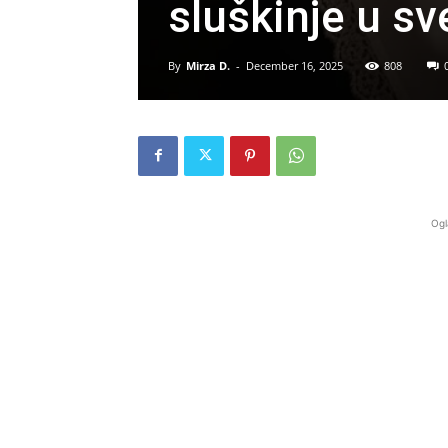
sluškinje u sv
By
Mirza D.
-
December 16, 2025
808
Ogl