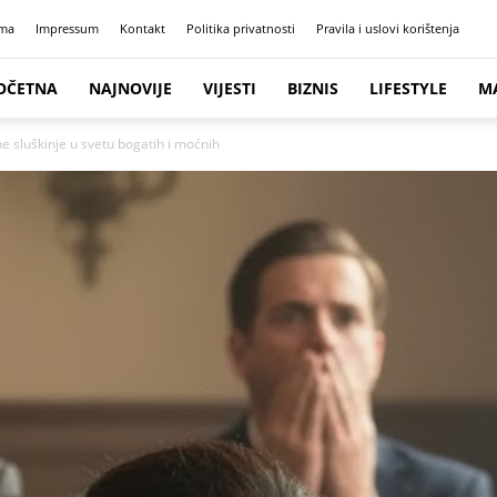
ma
Impressum
Kontakt
Politika privatnosti
Pravila i uslovi korištenja
OČETNA
NAJNOVIJE
VIJESTI
BIZNIS
LIFESTYLE
M
e sluškinje u svetu bogatih i moćnih