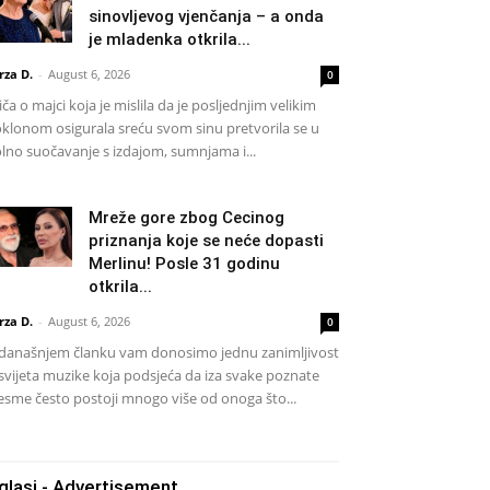
sinovljevog vjenčanja – a onda
je mladenka otkrila...
rza D.
-
August 6, 2026
0
iča o majci koja je mislila da je posljednjim velikim
klonom osigurala sreću svom sinu pretvorila se u
lno suočavanje s izdajom, sumnjama i...
Mreže gore zbog Cecinog
priznanja koje se neće dopasti
Merlinu! Posle 31 godinu
otkrila...
rza D.
-
August 6, 2026
0
današnjem članku vam donosimo jednu zanimljivost
 svijeta muzike koja podsjeća da iza svake poznate
esme često postoji mnogo više od onoga što...
glasi - Advertisement