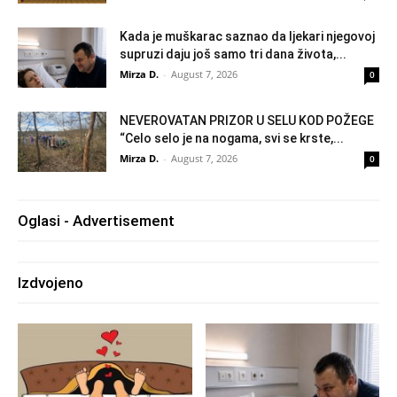
Kada je muškarac saznao da ljekari njegovoj
supruzi daju još samo tri dana života,...
Mirza D.
-
August 7, 2026
0
NEVEROVATAN PRIZOR U SELU KOD POŽEGE
“Celo selo je na nogama, svi se krste,...
Mirza D.
-
August 7, 2026
0
Oglasi - Advertisement
Izdvojeno