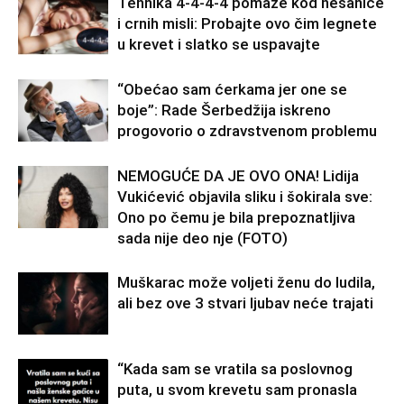
Tehnika 4-4-4-4 pomaže kod nesanice
i crnih misli: Probajte ovo čim legnete
u krevet i slatko se uspavajte
“Obećao sam ćerkama jer one se
boje”: Rade Šerbedžija iskreno
progovorio o zdravstvenom problemu
NEMOGUĆE DA JE OVO ONA! Lidija
Vukićević objavila sliku i šokirala sve:
Ono po čemu je bila prepoznatljiva
sada nije deo nje (FOTO)
Muškarac može voljeti ženu do ludila,
ali bez ove 3 stvari ljubav neće trajati
“Kada sam se vratila sa poslovnog
puta, u svom krevetu sam pronasla