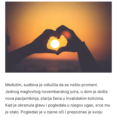
Međutim, sudbina je odlučila da se nešto promeni.
Jednog maglovitog novembarskog jutra, u dom je došla
nova pacijentkinja, starija žena u invalidskim kolicima.
Kad je okrenula glavu i pogledala u njegov ugao, srce mu
je stalo. Pogledao je u njene oči i prepoznao je svoju