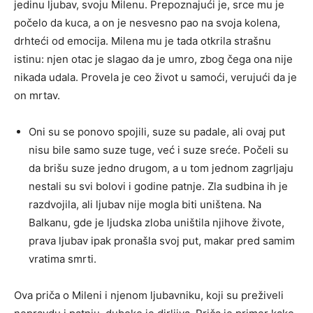
jedinu ljubav, svoju Milenu. Prepoznajući je, srce mu je
počelo da kuca, a on je nesvesno pao na svoja kolena,
drhteći od emocija. Milena mu je tada otkrila strašnu
istinu: njen otac je slagao da je umro, zbog čega ona nije
nikada udala. Provela je ceo život u samoći, verujući da je
on mrtav.
Oni su se ponovo spojili, suze su padale, ali ovaj put
nisu bile samo suze tuge, već i suze sreće. Počeli su
da brišu suze jedno drugom, a u tom jednom zagrljaju
nestali su svi bolovi i godine patnje. Zla sudbina ih je
razdvojila, ali ljubav nije mogla biti uništena. Na
Balkanu, gde je ljudska zloba uništila njihove živote,
prava ljubav ipak pronašla svoj put, makar pred samim
vratima smrti.
Ova priča o Mileni i njenom ljubavniku, koji su preživeli