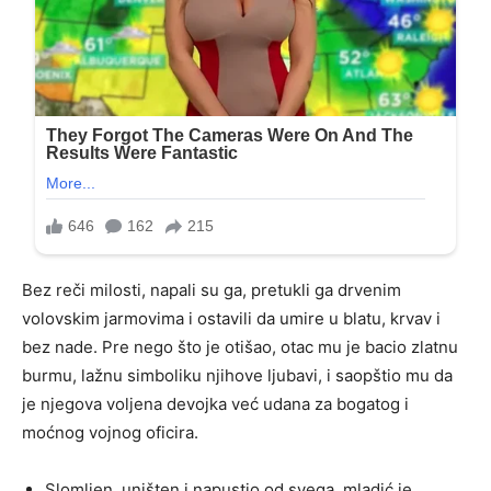
Bez reči milosti, napali su ga, pretukli ga drvenim
volovskim jarmovima i ostavili da umire u blatu, krvav i
bez nade. Pre nego što je otišao, otac mu je bacio zlatnu
burmu, lažnu simboliku njihove ljubavi, i saopštio mu da
je njegova voljena devojka već udana za bogatog i
moćnog vojnog oficira.
Slomljen, uništen i napustio od svega, mladić je