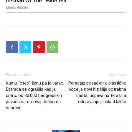
Previous article
Next article
Kumu “oteo” ženu pa je varao:
Paradajz posađen u plastične
Estrada se ogrešila kad je
boce je novi hit: Nije potrebna
umro, od 30.000 beogradskih
bašta, uspeva na terasi, a
pevača samo ovaj došao na
održavanje je nikad lakše
sahranu