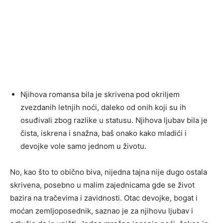
Njihova romansa bila je skrivena pod okriljem
zvezdanih letnjih noći, daleko od onih koji su ih
osuđivali zbog razlike u statusu. Njihova ljubav bila je
čista, iskrena i snažna, baš onako kako mladići i
devojke vole samo jednom u životu.
No, kao što to obično biva, nijedna tajna nije dugo ostala
skrivena, posebno u malim zajednicama gde se život
bazira na tračevima i zavidnosti. Otac devojke, bogat i
moćan zemljoposednik, saznao je za njihovu ljubav i