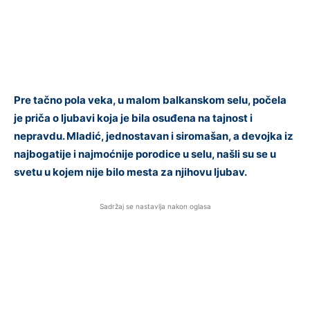
Pre tačno pola veka, u malom balkanskom selu, počela
je priča o ljubavi koja je bila osuđena na tajnost i
nepravdu. Mladić, jednostavan i siromašan, a devojka iz
najbogatije i najmoćnije porodice u selu, našli su se u
svetu u kojem nije bilo mesta za njihovu ljubav.
Sadržaj se nastavlja nakon oglasa