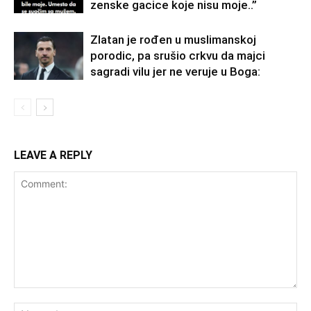
zenske gacice koje nisu moje..”
Zlatan je rođen u muslimanskoj
porodic, pa srušio crkvu da majci
sagradi vilu jer ne veruje u Boga:
LEAVE A REPLY