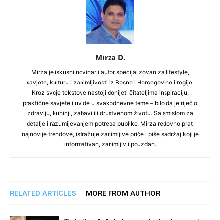
Mirza D.
Mirza je iskusni novinar i autor specijalizovan za lifestyle,
savjete, kulturu i zanimljivosti iz Bosne i Hercegovine i regije.
Kroz svoje tekstove nastoji donijeti čitateljima inspiraciju,
praktične savjete i uvide u svakodnevne teme – bilo da je riječ o
zdravlju, kuhinji, zabavi ili društvenom životu. Sa smislom za
detalje i razumijevanjem potreba publike, Mirza redovno prati
najnovije trendove, istražuje zanimljive priče i piše sadržaj koji je
informativan, zanimljiv i pouzdan.
RELATED ARTICLES
MORE FROM AUTHOR