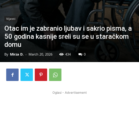
Vijesti
Otac im je zabranio ljubav i sakrio pisma, a
50 godina kasnije sreli su se u staračkom
domu
By
Mirza D.
-
March 20, 2026
434
0
Oglasi - Advertisement