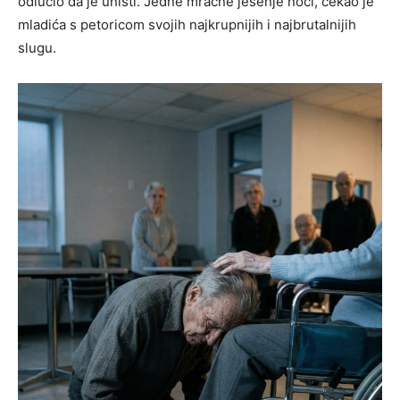
odlučio da je uništi. Jedne mračne jesenje noći, čekao je
mladića s petoricom svojih najkrupnijih i najbrutalnijih
slugu.