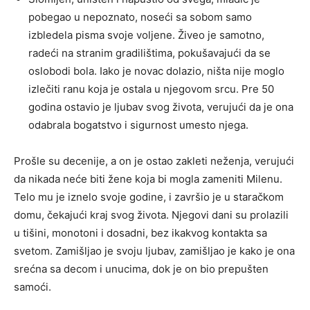
pobegao u nepoznato, noseći sa sobom samo
izbledela pisma svoje voljene. Živeo je samotno,
radeći na stranim gradilištima, pokušavajući da se
oslobodi bola. Iako je novac dolazio, ništa nije moglo
izlečiti ranu koja je ostala u njegovom srcu. Pre 50
godina ostavio je ljubav svog života, verujući da je ona
odabrala bogatstvo i sigurnost umesto njega.
Prošle su decenije, a on je ostao zakleti neženja, verujući
da nikada neće biti žene koja bi mogla zameniti Milenu.
Telo mu je iznelo svoje godine, i završio je u staračkom
domu, čekajući kraj svog života. Njegovi dani su prolazili
u tišini, monotoni i dosadni, bez ikakvog kontakta sa
svetom. Zamišljao je svoju ljubav, zamišljao je kako je ona
srećna sa decom i unucima, dok je on bio prepušten
samoći.