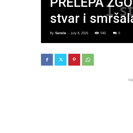
PRELEPA ZGOD
stvar i smršal
By
Sanela
-
July 8, 2026
540
0
Ogl