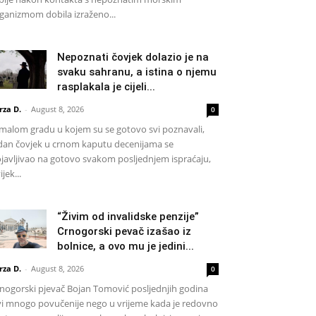
ganizmom dobila izraženo...
Nepoznati čovjek dolazio je na
svaku sahranu, a istina o njemu
rasplakala je cijeli...
rza D.
-
August 8, 2026
0
malom gradu u kojem su se gotovo svi poznavali,
dan čovjek u crnom kaputu decenijama se
javljivao na gotovo svakom posljednjem ispraćaju,
ijek...
“Živim od invalidske penzije”
Crnogorski pevač izašao iz
bolnice, a ovo mu je jedini...
rza D.
-
August 8, 2026
0
nogorski pjevač Bojan Tomović posljednjih godina
vi mnogo povučenije nego u vrijeme kada je redovno