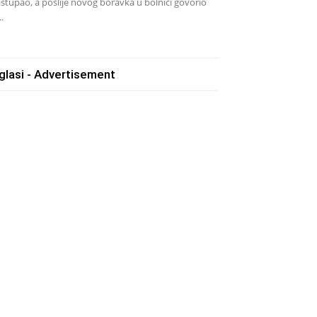
stupao, a poslije novog boravka u bolnici govorio
..
glasi - Advertisement