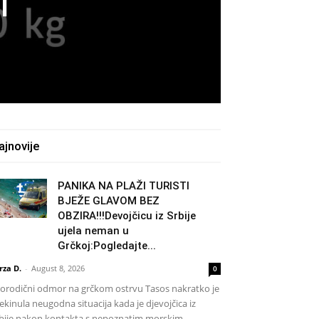
1
ajnovije
PANIKA NA PLAŽI TURISTI
BJEŽE GLAVOM BEZ
OBZIRA!!!Devojčicu iz Srbije
ujela neman u
Grčkoj:Pogledajte...
rza D.
-
August 8, 2026
0
rodični odmor na grčkom ostrvu Tasos nakratko je
ekinula neugodna situacija kada je djevojčica iz
bije nakon kontakta s nepoznatim morskim