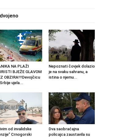
zdvojeno
ANIKA NA PLAŽI
Nepoznati čovjek dolazio
URISTI BJEŽE GLAVOM
je na svaku sahranu, a
Z OBZIRA!!!Devojčicu
istina o njemu...
 Srbije ujela...
ivim od invalidske
Dva saobraćajna
nzije” Crnogorski
policajca zaustavila su