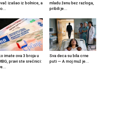
vač izašao iz bolnice, a
mladu ženu bez razloga,
o...
pribili je...
o imate ova 3 broja u
Sva deca su bila crne
BG, pravi ste srećnici:
puti — A moj muž je...
e...