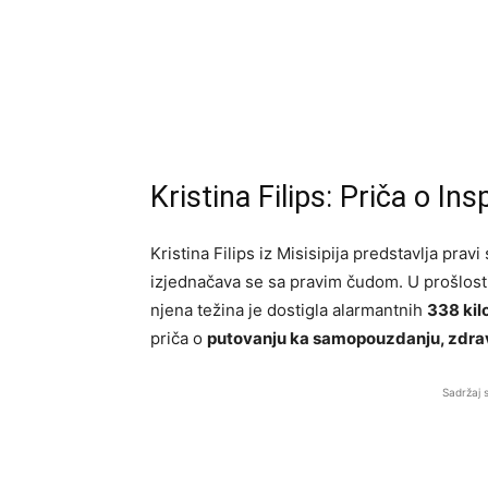
Kristina Filips: Priča o Ins
Kristina Filips iz Misisipija predstavlja prav
izjednačava se sa pravim čudom. U prošlosti,
njena težina je dostigla alarmantnih
338 ki
priča o
putovanju ka samopouzdanju, zdravl
Sadržaj 