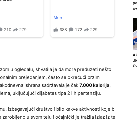
pe
ov
Ak
JM
Ov
zom u ogledalu, shvatila je da mora preduzeti nešto
ionalnim prejedanjem, često se okrećući brzim
svakodnevna ishrana sadržavala je čak
7.000 kalorija
,
ema, uključujući dijabetes tipa 2 i hipertenziju.
, izbegavajući društvo i bilo kakve aktivnosti koje bi
arobljeno u svom telu i očajnički je tražila izlaz iz te