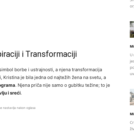
or
Mi
piraciji i Transformaciji
U 
je
po
i simbol borbe i ustrajnosti, a njena transformacija
uv
 Kristina je bila jedna od najtežih žena na svetu, a
lograma
. Njena priča nije samo o gubitku težine; to je
ju i sreći
.
se nastavlja nakon oglasa
Mi
Cr
ži