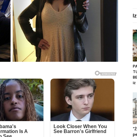
I
P
T
BE
iz
“Ž
pe