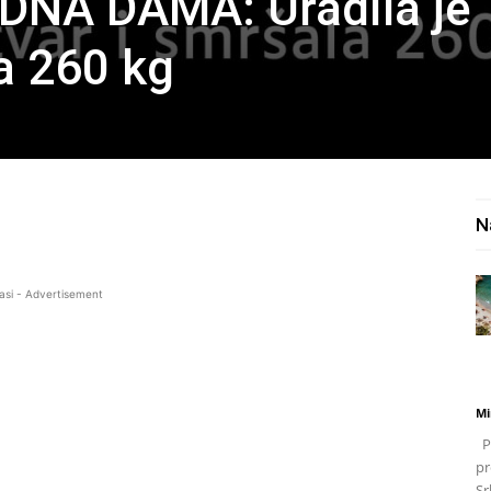
NA DAMA: Uradila je 
a 260 kg
N
asi - Advertisement
Mi
Po
pr
Sr