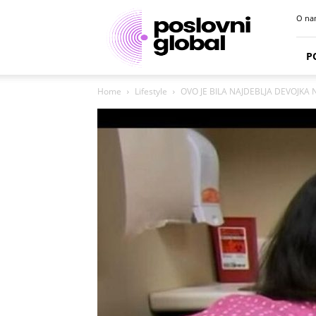
Poslovni
O na
portal
P
Home
Lifestyle
OVO JE BILA NAJDEBLJA DEVOJKA N