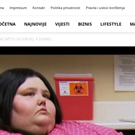
ma
Impressum
Kontakt
Politika privatnosti
Pravila i uslovi korištenja
OČETNA
NAJNOVIJE
VIJESTI
BIZNIS
LIFESTYLE
M
A SVETU SA 338 KG, A DANAS...