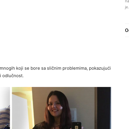
na
je.
O
s mnogih koji se bore sa sličnim problemima, pokazujući
i odlučnost.