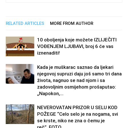
RELATED ARTICLES
MORE FROM AUTHOR
10 oboljenja koje možete IZLIJEČITI
VOĐENJEM LJUBAVI, broj 6 će vas
iznenaditi!
Kada je muškarac saznao da ljekari
njegovoj supruzi daju još samo tri dana
života, nagnuo se nad njom i sa
zadovoljnim osmijehom prošaputao:
„Napokon,...
NEVEROVATAN PRIZOR U SELU KOD
POŽEGE “Celo selo je na nogama, svi
se krste, niko ne zna o čemu je
reč”..FOTO