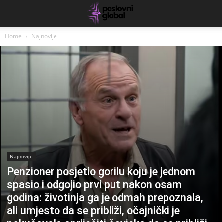
Home
Najnovije
Najnovije
Penzioner posjetio gorilu koju je jednom
spasio i odgojio prvi put nakon osam
godina: životinja ga je odmah prepoznala,
ali umjesto da se približi, očajnički je