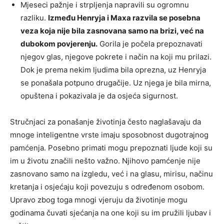
Mjeseci pažnje i strpljenja napravili su ogromnu
razliku.
Između Henryja i Maxa razvila se posebna
veza koja nije bila zasnovana samo na brizi, već na
dubokom povjerenju.
Gorila je počela prepoznavati
njegov glas, njegove pokrete i način na koji mu prilazi.
Dok je prema nekim ljudima bila oprezna, uz Henryja
se ponašala potpuno drugačije. Uz njega je bila mirna,
opuštena i pokazivala je da osjeća sigurnost.
Stručnjaci za ponašanje životinja često naglašavaju da
mnoge inteligentne vrste imaju sposobnost dugotrajnog
pamćenja. Posebno primati mogu prepoznati ljude koji su
im u životu značili nešto važno. Njihovo pamćenje nije
zasnovano samo na izgledu, već i na glasu, mirisu, načinu
kretanja i osjećaju koji povezuju s određenom osobom.
Upravo zbog toga mnogi vjeruju da životinje mogu
godinama čuvati sjećanja na one koji su im pružili ljubav i