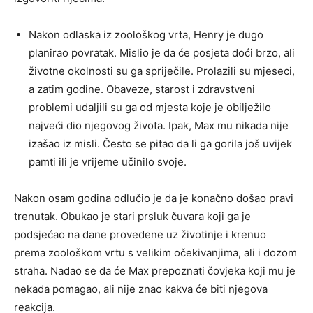
Nakon odlaska iz zoološkog vrta, Henry je dugo
planirao povratak. Mislio je da će posjeta doći brzo, ali
životne okolnosti su ga spriječile. Prolazili su mjeseci,
a zatim godine. Obaveze, starost i zdravstveni
problemi udaljili su ga od mjesta koje je obilježilo
najveći dio njegovog života. Ipak, Max mu nikada nije
izašao iz misli. Često se pitao da li ga gorila još uvijek
pamti ili je vrijeme učinilo svoje.
Nakon osam godina odlučio je da je konačno došao pravi
trenutak. Obukao je stari prsluk čuvara koji ga je
podsjećao na dane provedene uz životinje i krenuo
prema zoološkom vrtu s velikim očekivanjima, ali i dozom
straha. Nadao se da će Max prepoznati čovjeka koji mu je
nekada pomagao, ali nije znao kakva će biti njegova
reakcija.