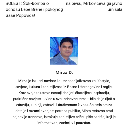
BOLEST: Šok-bomba o
na bivšu, Mirkovićeva ga javno
odnosu Lepe Brene i pokojnog
urnisala
Saše Popovića!
Mirza D.
Mirza je iskusni novinar i autor specijalizovan za lifestyle,
savjete, kulturu i zanimljivosti iz Bosne i Hercegovine i regije.
Kroz svoje tekstove nastoji donijeti čitateljima inspiraciju,
praktične savjete i uvide u svakodnevne teme – bilo da je riječ o
zdravlju, kuhinji, zabavi ili društvenom životu. Sa smislom za
detalje i razumijevanjem potreba publike, Mirza redovno prati
najnovije trendove, istražuje zanimljive priče i piše sadržaj koji je
informativan, zanimljiv i pouzdan.