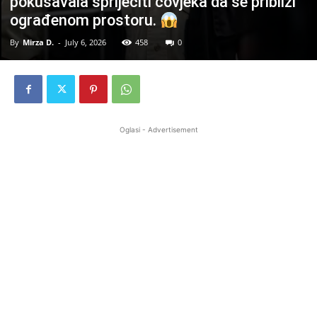
pokušavala spriječiti čovjeka da se približi
ograđenom prostoru.
By
Mirza D.
-
July 6, 2026
458
0
Oglasi - Advertisement