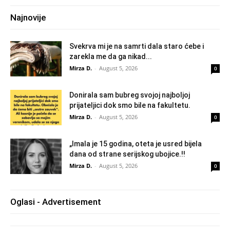
Najnovije
Svekrva mi je na samrti dala staro ćebe i
zarekla me da ga nikad...
Mirza D.
-
August 5, 2026
0
Donirala sam bubreg svojoj najboljoj
prijateljici dok smo bile na fakultetu.
Mirza D.
-
August 5, 2026
0
„Imala je 15 godina, oteta je usred bijela
dana od strane serijskog ubojice.!!
Mirza D.
-
August 5, 2026
0
Oglasi - Advertisement