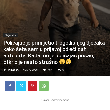
Najnovije
Policajac je primijetio trogodišnjeg dječaka
kako šeta sam u prljavoj odjeći duž
autoputa: Kada mu je policajac prišao,
otkrio je nešto strašno
By
Mirza D.
-
May 7, 2026
767
0
Oglasi - Advertisement