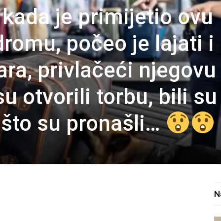
, kada je primijetio ovu
romu, počeo je lajati i
ara, privlačeći njegovu
 otvorili torbu, bili su
 što su pronašli…
N