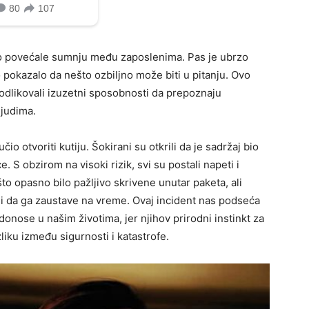
amo povećale sumnju među zaposlenima. Pas je ubrzo
 pokazalo da nešto ozbiljno može biti u pitanju. Ovo
a odlikovali izuzetni sposobnosti da prepoznaju
ljudima.
o otvoriti kutiju. Šokirani su otkrili da je sadržaj bio
. S obzirom na visoki rizik, svi su postali napeti i
ešto opasno bilo pažljivo skrivene unutar paketa, ali
eli da ga zaustave na vreme. Ovaj incident nas podseća
onose u našim životima, jer njihov prirodni instinkt za
iku između sigurnosti i katastrofe.