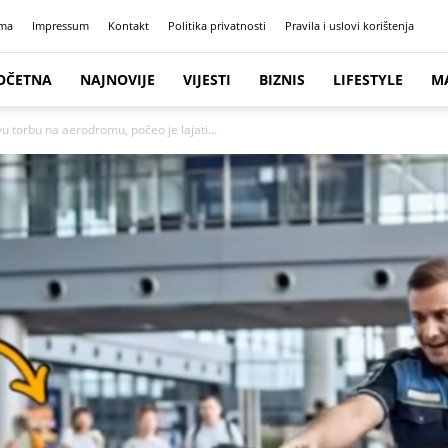
ma
Impressum
Kontakt
Politika privatnosti
Pravila i uslovi korištenja
OČETNA
NAJNOVIJE
VIJESTI
BIZNIS
LIFESTYLE
M
ovu torbu na aerodromu, počeo je lajati...