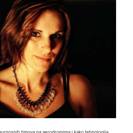
gurnosnih timova na aerodromima i kako tehnologija,