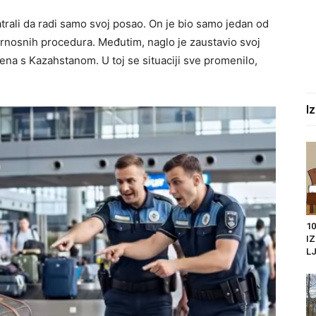
rali da radi samo svoj posao. On je bio samo jedan od
nosnih procedura. Međutim, naglo je zaustavio svoj
čena s Kazahstanom. U toj se situaciji sve promenilo,
I
10
I
LJ