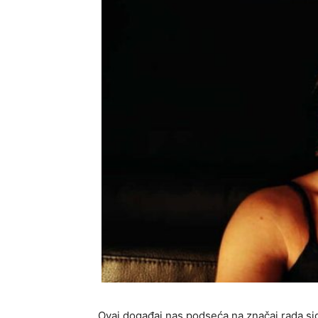
Ovaj događaj nas podseća na značaj rada si