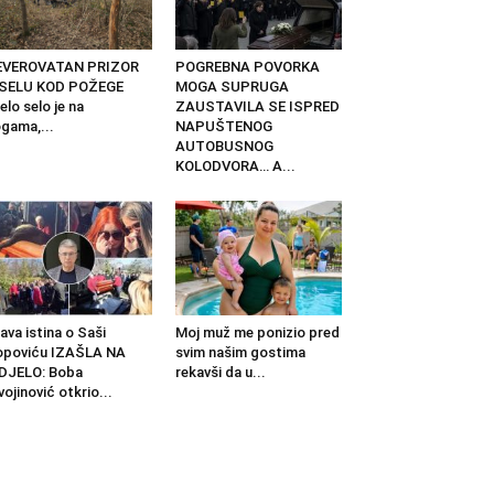
EVEROVATAN PRIZOR
POGREBNA POVORKA
 SELU KOD POŽEGE
MOGA SUPRUGA
elo selo je na
ZAUSTAVILA SE ISPRED
gama,...
NAPUŠTENOG
AUTOBUSNOG
KOLODVORA… A...
ava istina o Saši
Moj muž me ponizio pred
opoviću IZAŠLA NA
svim našim gostima
DJELO: Boba
rekavši da u...
vojinović otkrio...