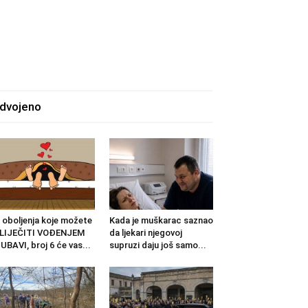
zdvojeno
 oboljenja koje možete
Kada je muškarac saznao
ZLIJEČITI VOĐENJEM
da ljekari njegovoj
UBAVI, broj 6 će vas...
supruzi daju još samo...