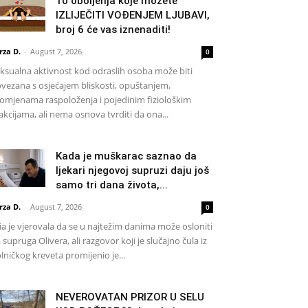
10 oboljenja koje možete
IZLIJEČITI VOĐENJEM LJUBAVI,
broj 6 će vas iznenaditi!
rza D.
-
August 7, 2026
0
ksualna aktivnost kod odraslih osoba može biti
vezana s osjećajem bliskosti, opuštanjem,
omjenama raspoloženja i pojedinim fiziološkim
akcijama, ali nema osnova tvrditi da ona...
Kada je muškarac saznao da
ljekari njegovoj supruzi daju još
samo tri dana života,...
rza D.
-
August 7, 2026
0
a je vjerovala da se u najtežim danima može osloniti
 supruga Olivera, ali razgovor koji je slučajno čula iz
lničkog kreveta promijenio je...
NEVEROVATAN PRIZOR U SELU