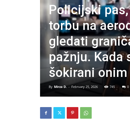
Policijski pas
torbu na aerod
gledati granič
pažnju. Kada su
šokirani onim
By
Mirza D.
-
February 25, 2026
745
0