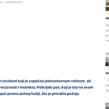
asi - Advertisement
Mi
Se
po
pr
re
Mi
Li
incident koji je započeo jednostavnom rutinom, ali
na
ciznosti i instinktu. Policijski pas, koji je bio na svom
bo
ti prema jednoj kutiji, što je privuklo pažnju