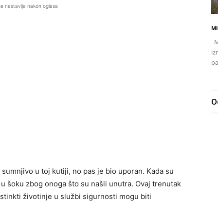
se nastavlja nakon oglasa
Mi
Mj
iz
pa
O
sumnjivo u toj kutiji, no pas je bio uporan. Kada su
ali u šoku zbog onoga što su našli unutra. Ovaj trenutak
stinkti životinje u službi sigurnosti mogu biti