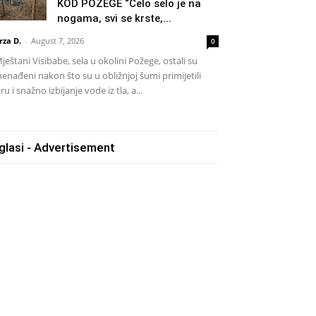
KOD POŽEGE “Celo selo je na
nogama, svi se krste,...
rza D.
-
August 7, 2026
0
eštani Visibabe, sela u okolini Požege, ostali su
nenađeni nakon što su u obližnjoj šumi primijetili
ru i snažno izbijanje vode iz tla, a...
glasi - Advertisement