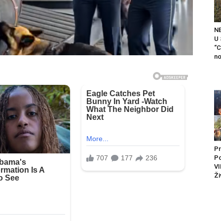
N
U
“C
no
Pr
P
VI
Ži