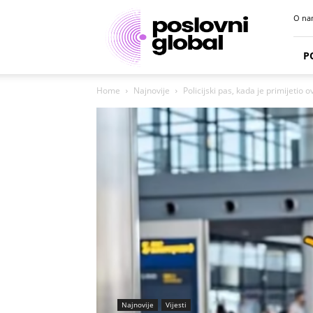
Poslovni
O na
portal
P
Home
Najnovije
Policijski pas, kada je primijetio 
Najnovije
Vijesti