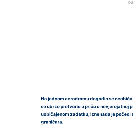
Ogl
Na jednom aerodromu dogodio se neobičan 
se ubrzo pretvorio u priču o nevjerojatnoj pre
uobičajenom zadatku, iznenada je počeo laja
graničara.