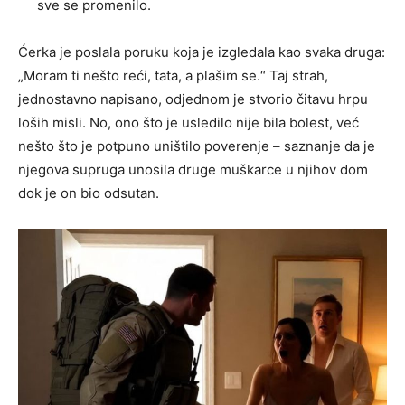
sve se promenilo.
Ćerka je poslala poruku koja je izgledala kao svaka druga:
„Moram ti nešto reći, tata, a plašim se.“ Taj strah,
jednostavno napisano, odjednom je stvorio čitavu hrpu
loših misli. No, ono što je usledilo nije bila bolest, već
nešto što je potpuno uništilo poverenje – saznanje da je
njegova supruga unosila druge muškarce u njihov dom
dok je on bio odsutan.