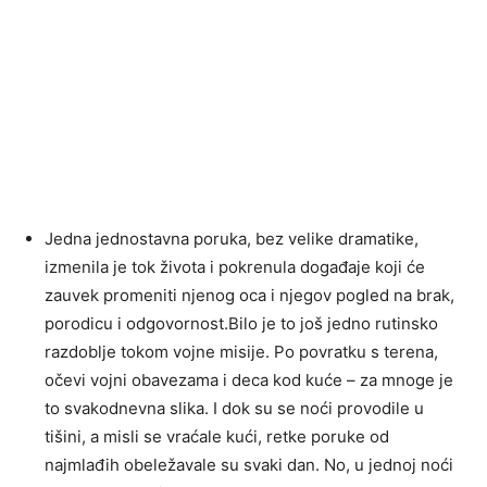
Jedna jednostavna poruka, bez velike dramatike,
izmenila je tok života i pokrenula događaje koji će
zauvek promeniti njenog oca i njegov pogled na brak,
porodicu i odgovornost.Bilo je to još jedno rutinsko
razdoblje tokom vojne misije. Po povratku s terena,
očevi vojni obavezama i deca kod kuće – za mnoge je
to svakodnevna slika. I dok su se noći provodile u
tišini, a misli se vraćale kući, retke poruke od
najmlađih obeležavale su svaki dan. No, u jednoj noći