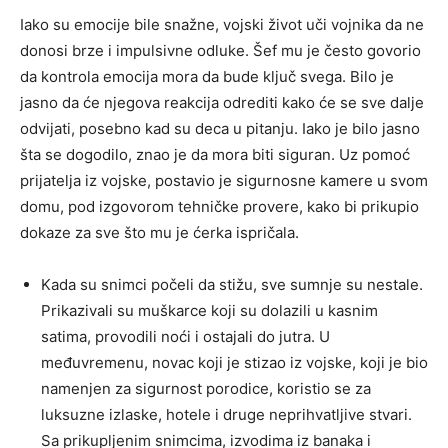
Iako su emocije bile snažne, vojski život uči vojnika da ne
donosi brze i impulsivne odluke. Šef mu je često govorio
da kontrola emocija mora da bude ključ svega. Bilo je
jasno da će njegova reakcija odrediti kako će se sve dalje
odvijati, posebno kad su deca u pitanju. Iako je bilo jasno
šta se dogodilo, znao je da mora biti siguran. Uz pomoć
prijatelja iz vojske, postavio je sigurnosne kamere u svom
domu, pod izgovorom tehničke provere, kako bi prikupio
dokaze za sve što mu je ćerka ispričala.
Kada su snimci počeli da stižu, sve sumnje su nestale.
Prikazivali su muškarce koji su dolazili u kasnim
satima, provodili noći i ostajali do jutra. U
međuvremenu, novac koji je stizao iz vojske, koji je bio
namenjen za sigurnost porodice, koristio se za
luksuzne izlaske, hotele i druge neprihvatljive stvari.
Sa prikupljenim snimcima, izvodima iz banaka i