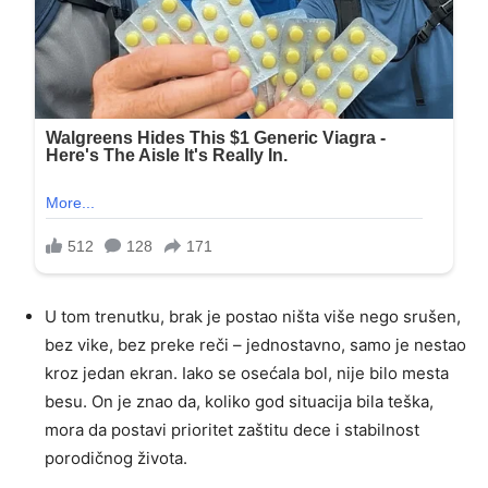
U tom trenutku, brak je postao ništa više nego srušen,
bez vike, bez preke reči – jednostavno, samo je nestao
kroz jedan ekran. Iako se osećala bol, nije bilo mesta
besu. On je znao da, koliko god situacija bila teška,
mora da postavi prioritet zaštitu dece i stabilnost
porodičnog života.