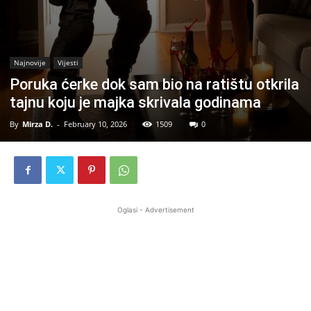
Najnovije
Vijesti
Poruka ćerke dok sam bio na ratištu otkrila
tajnu koju je majka skrivala godinama
By
Mirza D.
-
February 10, 2026
1509
0
Oglasi - Advertisement