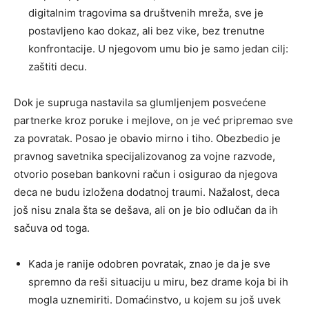
digitalnim tragovima sa društvenih mreža, sve je
postavljeno kao dokaz, ali bez vike, bez trenutne
konfrontacije. U njegovom umu bio je samo jedan cilj:
zaštiti decu.
Dok je supruga nastavila sa glumljenjem posvećene
partnerke kroz poruke i mejlove, on je već pripremao sve
za povratak. Posao je obavio mirno i tiho. Obezbedio je
pravnog savetnika specijalizovanog za vojne razvode,
otvorio poseban bankovni račun i osigurao da njegova
deca ne budu izložena dodatnoj traumi. Nažalost, deca
još nisu znala šta se dešava, ali on je bio odlučan da ih
sačuva od toga.
Kada je ranije odobren povratak, znao je da je sve
spremno da reši situaciju u miru, bez drame koja bi ih
mogla uznemiriti. Domaćinstvo, u kojem su još uvek