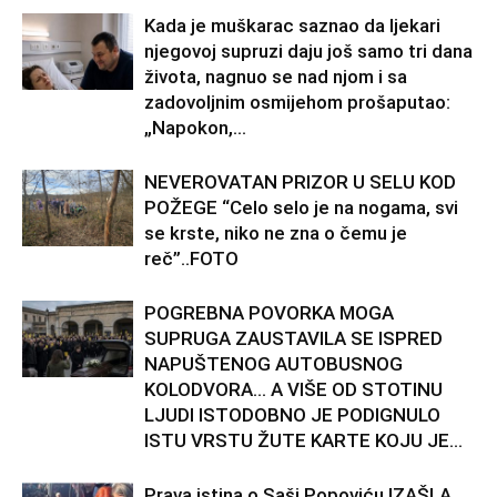
Kada je muškarac saznao da ljekari
njegovoj supruzi daju još samo tri dana
života, nagnuo se nad njom i sa
zadovoljnim osmijehom prošaputao:
„Napokon,...
NEVEROVATAN PRIZOR U SELU KOD
POŽEGE “Celo selo je na nogama, svi
se krste, niko ne zna o čemu je
reč”..FOTO
POGREBNA POVORKA MOGA
SUPRUGA ZAUSTAVILA SE ISPRED
NAPUŠTENOG AUTOBUSNOG
KOLODVORA… A VIŠE OD STOTINU
LJUDI ISTODOBNO JE PODIGNULO
ISTU VRSTU ŽUTE KARTE KOJU JE...
Prava istina o Saši Popoviću IZAŠLA