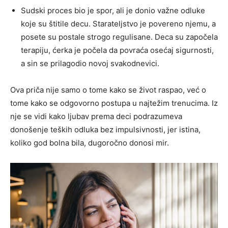
Sudski proces bio je spor, ali je donio važne odluke
koje su štitile decu. Starateljstvo je povereno njemu, a
posete su postale strogo regulisane. Deca su započela
terapiju, ćerka je počela da povraća osećaj sigurnosti,
a sin se prilagodio novoj svakodnevici.
Ova priča nije samo o tome kako se život raspao, već o
tome kako se odgovorno postupa u najtežim trenucima. Iz
nje se vidi kako ljubav prema deci podrazumeva
donošenje teških odluka bez impulsivnosti, jer istina,
koliko god bolna bila, dugoročno donosi mir.