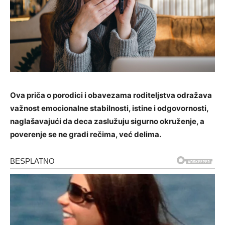
Ova priča o porodici i obavezama roditeljstva odražava
važnost emocionalne stabilnosti, istine i odgovornosti,
naglašavajući da deca zaslužuju sigurno okruženje, a
poverenje se ne gradi rečima, već delima.