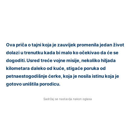
Ova priča o tajni koja je zauvijek promenila jedan život
dolazi u trenutku kada bi malo ko očekivao da će se
dogoditi. Usred treće vojne misije, nekoliko hiljada
kilometara daleko od kuće, stigaće poruka od
petnaestogodišnje ćerke, koja je nosila istinu koja je
gotovo uništila porodicu.
Sadržaj se nastavlja nakon oglasa