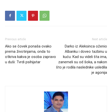
Previous article
Next article
Ako se čovek ponaša ovako
Darko iz Aleksinca oženio
prema životinjama, onda to
Albanku i doveo tazbinu u
otkriva kakva je osoba zapravo
kuću: Kad su videli šta ima,
u duši: Tvrdi psihijatar
zanemeli su od šoka, a nakon
što je rodila naslednike usledila
je agonija