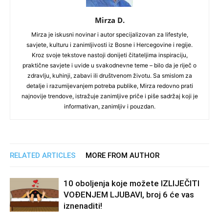
Mirza D.
Mirza je iskusni novinar i autor specijalizovan za lifestyle,
savjete, kulturu i zanimljivosti iz Bosne i Hercegovine i regije.
Kroz svoje tekstove nastoji donijeti čitateljima inspiraciju,
praktične savjete i uvide u svakodnevne teme – bilo da je riječ o
zdravlju, kuhinji, zabavi ili društvenom životu. Sa smislom za
detalje i razumijevanjem potreba publike, Mirza redovno prati
najnovije trendove, istražuje zanimljive priče i piše sadržaj koji je
informativan, zanimljiv i pouzdan.
RELATED ARTICLES
MORE FROM AUTHOR
10 oboljenja koje možete IZLIJEČITI
VOĐENJEM LJUBAVI, broj 6 će vas
iznenaditi!