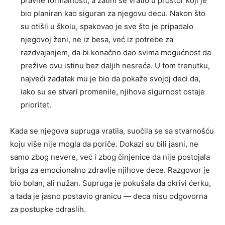
pravne formalnosti, a zatim se vratio u prostor koji je
bio planiran kao siguran za njegovu decu. Nakon što
su otišli u školu, spakovao je sve što je pripadalo
njegovoj ženi, ne iz besa, već iz potrebe za
razdvajanjem, da bi konačno dao svima mogućnost da
prežive ovu istinu bez daljih nesreća. U tom trenutku,
najveći zadatak mu je bio da pokaže svojoj deci da,
iako su se stvari promenile, njihova sigurnost ostaje
prioritet.
Kada se njegova supruga vratila, suočila se sa stvarnošću
koju više nije mogla da poriče. Dokazi su bili jasni, ne
samo zbog nevere, već i zbog činjenice da nije postojala
briga za emocionalno zdravlje njihove dece. Razgovor je
bio bolan, ali nužan. Supruga je pokušala da okrivi ćerku,
a tada je jasno postavio granicu — deca nisu odgovorna
za postupke odraslih.