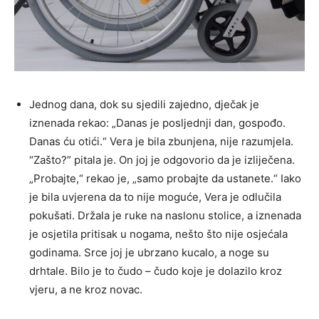
Jednog dana, dok su sjedili zajedno, dječak je
iznenada rekao: „Danas je posljednji dan, gospođo.
Danas ću otići.“ Vera je bila zbunjena, nije razumjela.
“Zašto?” pitala je. On joj je odgovorio da je izliječena.
„Probajte,“ rekao je, „samo probajte da ustanete.“ Iako
je bila uvjerena da to nije moguće, Vera je odlučila
pokušati. Držala je ruke na naslonu stolice, a iznenada
je osjetila pritisak u nogama, nešto što nije osjećala
godinama. Srce joj je ubrzano kucalo, a noge su
drhtale. Bilo je to čudo – čudo koje je dolazilo kroz
vjeru, a ne kroz novac.