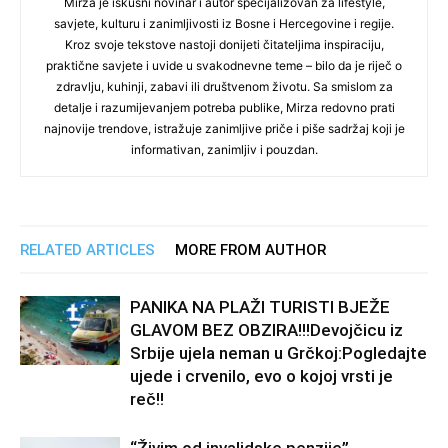
Mirza je iskusni novinar i autor specijalizovan za lifestyle,
savjete, kulturu i zanimljivosti iz Bosne i Hercegovine i regije.
Kroz svoje tekstove nastoji donijeti čitateljima inspiraciju,
praktične savjete i uvide u svakodnevne teme – bilo da je riječ o
zdravlju, kuhinji, zabavi ili društvenom životu. Sa smislom za
detalje i razumijevanjem potreba publike, Mirza redovno prati
najnovije trendove, istražuje zanimljive priče i piše sadržaj koji je
informativan, zanimljiv i pouzdan.
RELATED ARTICLES
MORE FROM AUTHOR
PANIKA NA PLAŽI TURISTI BJEŽE
GLAVOM BEZ OBZIRA!!!Devojčicu iz
Srbije ujela neman u Grčkoj:Pogledajte
ujede i crvenilo, evo o kojoj vrsti je
reč!!