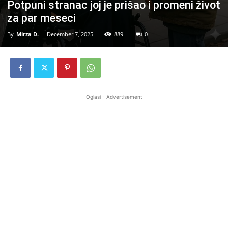
Potpuni stranac joj je prišao i promeni život
za par meseci
By
Mirza D.
-
December 7, 2025
889
0
Oglasi - Advertisement