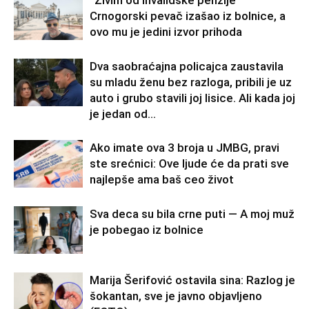
“Živim od invalidske penzije”
Crnogorski pevač izašao iz bolnice, a
ovo mu je jedini izvor prihoda
Dva saobraćajna policajca zaustavila
su mladu ženu bez razloga, pribili je uz
auto i grubo stavili joj lisice. Ali kada joj
je jedan od...
Ako imate ova 3 broja u JMBG, pravi
ste srećnici: Ove ljude će da prati sve
najlepše ama baš ceo život
Sva deca su bila crne puti — A moj muž
je pobegao iz bolnice
Marija Šerifović ostavila sina: Razlog je
šokantan, sve je javno objavljeno