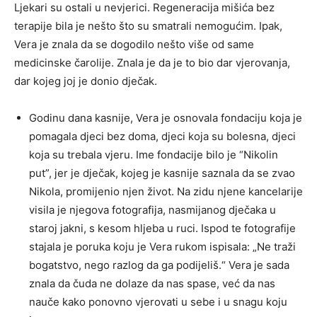
Ljekari su ostali u nevjerici. Regeneracija mišića bez
terapije bila je nešto što su smatrali nemogućim. Ipak,
Vera je znala da se dogodilo nešto više od same
medicinske čarolije. Znala je da je to bio dar vjerovanja,
dar kojeg joj je donio dječak.
Godinu dana kasnije, Vera je osnovala fondaciju koja je
pomagala djeci bez doma, djeci koja su bolesna, djeci
koja su trebala vjeru. Ime fondacije bilo je “Nikolin
put”, jer je dječak, kojeg je kasnije saznala da se zvao
Nikola, promijenio njen život. Na zidu njene kancelarije
visila je njegova fotografija, nasmijanog dječaka u
staroj jakni, s kesom hljeba u ruci. Ispod te fotografije
stajala je poruka koju je Vera rukom ispisala: „Ne traži
bogatstvo, nego razlog da ga podijeliš.“ Vera je sada
znala da čuda ne dolaze da nas spase, već da nas
nauče kako ponovno vjerovati u sebe i u snagu koju