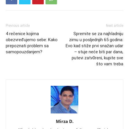
Previous article
Next article
4 rečenice kojima
Spremite se za najhIadniju
obezvređujemo sebe: Kako
zimu u posljednjih 65 godina:
prepoznati problem sa
Evo kad stiže prvi snažan udar
samopouzdanjem?
– stuje neće biti par dana,
putevi zatv0reni, kupite sve
što vam treba
Mirza D.