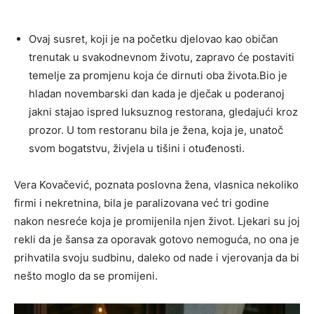
Ovaj susret, koji je na početku djelovao kao običan
trenutak u svakodnevnom životu, zapravo će postaviti
temelje za promjenu koja će dirnuti oba života.Bio je
hladan novembarski dan kada je dječak u poderanoj
jakni stajao ispred luksuznog restorana, gledajući kroz
prozor. U tom restoranu bila je žena, koja je, unatoč
svom bogatstvu, živjela u tišini i otuđenosti.
Vera Kovačević, poznata poslovna žena, vlasnica nekoliko
firmi i nekretnina, bila je paralizovana već tri godine
nakon nesreće koja je promijenila njen život. Ljekari su joj
rekli da je šansa za oporavak gotovo nemoguća, no ona je
prihvatila svoju sudbinu, daleko od nade i vjerovanja da bi
nešto moglo da se promijeni.