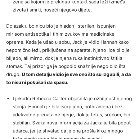
žena sa kojom je prekinuo kontakt sada leži između
života i smrti, noseći njegovo dijete.
Dolazak u bolnicu bio je hladan i sterilan, ispunjen
mirisom antiseptika i tihim zvukovima medicinske
opreme. Kada je ušao u sobu, Jack je vidio Hannah kako
nepomično leži, priključena na aparate. Njeno lice bilo je
blijedo, ali mirno, dok je njena ruka instinktivno štitila
stomak. Taj prizor ga je pogodio snažnije nego bilo šta
drugo.
U tom detalju vidio je sve ono što su izgubili, a da
to nisu ni pokušali da spasu.
Ljekarka Rebecca Carter objasnila je ozbiljnost njenog
stanja. Hannah je bila iscrpljena, pothranjena i bez
adekvatne prenatalne njege, dok je fetus, srećom, bio
stabilan. Svaka nova informacija za Jacka je bila poput
udarca, jer je shvatao da je ona prošla kroz mnogo
teže stanje nego što je mogao da zamisli.