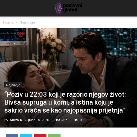
Home
Najnovije
Najnovije
“Poziv u 22:03 koji je razorio njegov život:
Bivša supruga u komi, a istina koju je
sakrio vraća se kao najopasnija prijetnja”
By
Mirza D.
-
June 18, 2026
467
0