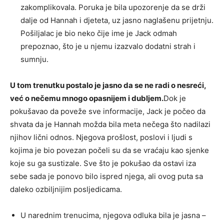
zakomplikovala. Poruka je bila upozorenje da se drži
dalje od Hannah i djeteta, uz jasno naglašenu prijetnju.
Pošiljalac je bio neko čije ime je Jack odmah
prepoznao, što je u njemu izazvalo dodatni strah i
sumnju.
U tom trenutku postalo je jasno da se ne radi o nesreći,
već o nečemu mnogo opasnijem i dubljem.
Dok je
pokušavao da poveže sve informacije, Jack je počeo da
shvata da je Hannah možda bila meta nečega što nadilazi
njihov lični odnos. Njegova prošlost, poslovi i ljudi s
kojima je bio povezan počeli su da se vraćaju kao sjenke
koje su ga sustizale. Sve što je pokušao da ostavi iza
sebe sada je ponovo bilo ispred njega, ali ovog puta sa
daleko ozbiljnijim posljedicama.
U narednim trenucima, njegova odluka bila je jasna –