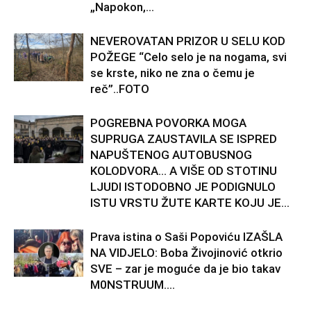
„Napokon,...
NEVEROVATAN PRIZOR U SELU KOD
POŽEGE “Celo selo je na nogama, svi
se krste, niko ne zna o čemu je
reč”..FOTO
POGREBNA POVORKA MOGA
SUPRUGA ZAUSTAVILA SE ISPRED
NAPUŠTENOG AUTOBUSNOG
KOLODVORA… A VIŠE OD STOTINU
LJUDI ISTODOBNO JE PODIGNULO
ISTU VRSTU ŽUTE KARTE KOJU JE...
Prava istina o Saši Popoviću IZAŠLA
NA VIDJELO: Boba Živojinović otkrio
SVE – zar je moguće da je bio takav
M0NSTRUUM….