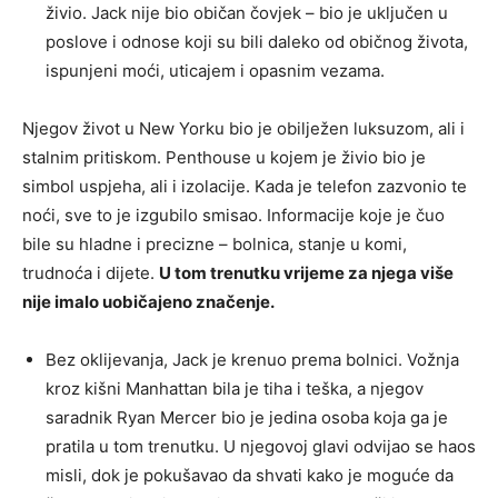
živio. Jack nije bio običan čovjek – bio je uključen u
poslove i odnose koji su bili daleko od običnog života,
ispunjeni moći, uticajem i opasnim vezama.
Njegov život u New Yorku bio je obilježen luksuzom, ali i
stalnim pritiskom. Penthouse u kojem je živio bio je
simbol uspjeha, ali i izolacije. Kada je telefon zazvonio te
noći, sve to je izgubilo smisao. Informacije koje je čuo
bile su hladne i precizne – bolnica, stanje u komi,
trudnoća i dijete.
U tom trenutku vrijeme za njega više
nije imalo uobičajeno značenje.
Bez oklijevanja, Jack je krenuo prema bolnici. Vožnja
kroz kišni Manhattan bila je tiha i teška, a njegov
saradnik Ryan Mercer bio je jedina osoba koja ga je
pratila u tom trenutku. U njegovoj glavi odvijao se haos
misli, dok je pokušavao da shvati kako je moguće da