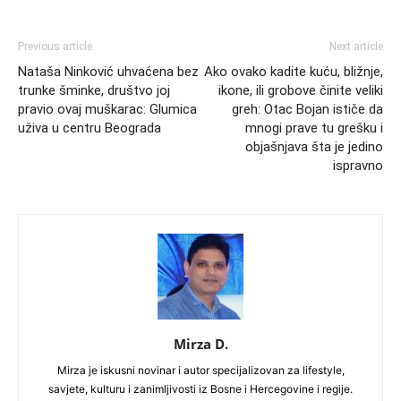
Previous article
Next article
Nataša Ninković uhvaćena bez
Ako ovako kadite kuću, bližnje,
trunke šminke, društvo joj
ikone, ili grobove činite veliki
pravio ovaj muškarac: Glumica
greh: Otac Bojan ističe da
uživa u centru Beograda
mnogi prave tu grešku i
objašnjava šta je jedino
ispravno
Mirza D.
Mirza je iskusni novinar i autor specijalizovan za lifestyle,
savjete, kulturu i zanimljivosti iz Bosne i Hercegovine i regije.