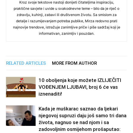
Kroz svoje tekstove nastoji donijeti čitateljima inspiraciju,
praktične savjete i uvide u svakodnevne teme – bilo da je riječ o
zdravlju, kuhinji, zabavi ili društvenom životu. Sa smislom za
detalje i razumijevanjem potreba publike, Mirza redovno prati
najnovije trendove, istražuje zanimljive priče i piše sadržaj koji je
informativan, zanimljiv i pouzdan.
RELATED ARTICLES
MORE FROM AUTHOR
10 oboljenja koje možete IZLIJEČITI
VOĐENJEM LJUBAVI, broj 6 će vas
iznenaditi!
Kada je muškarac saznao da ljekari
njegovoj supruzi daju još samo tri dana
života, nagnuo se nad njom i sa
zadovoljnim osmijehom prošaputao: