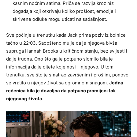
kasnim noćnim satima. Priča se razvija kroz niz
događaja koji otkrivaju koliko prošlost, emocije i
skrivene odluke mogu uticati na sadašnjost.
Sve počinje u trenutku kada Jack prima poziv iz bolnice
tačno u 22:03. Saopšteno mu je da je njegova bivša
supruga Hannah Brooks u kritičnom stanju, bez svijesti i
da je trudna. Ono što ga je potpuno slomilo bila je
informacija da je dijete koje nosi – njegovo. U tom
trenutku, sve što je smatrao završenim i prošlim, ponovo
se vratilo u njegov život sa ogromnom snagom.
Jedna
rečenica bila je dovoljna da potpuno promijeni tok
njegovog života.