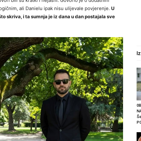
ori bili su kratki i nejasni. Govorio je o dodatnim
ogičnim, ali Danielu ipak nisu ulijevale povjerenje.
U
o skriva, i ta sumnja je iz dana u dan postajala sve
I
0
NA
Še
P0