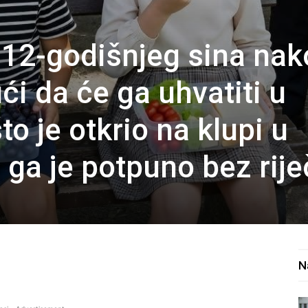
g 12-godišnjeg sina na
ći da će ga uhvatiti u
to je otkrio na klupi u
 ga je potpuno bez rije
N