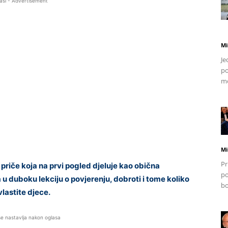
asi - Advertisement
Mi
Je
po
mo
Mi
Pr
riče koja na prvi pogled djeluje kao obična
po
a u duboku lekciju o povjerenju, dobroti i tome koliko
bo
lastite djece.
se nastavlja nakon oglasa