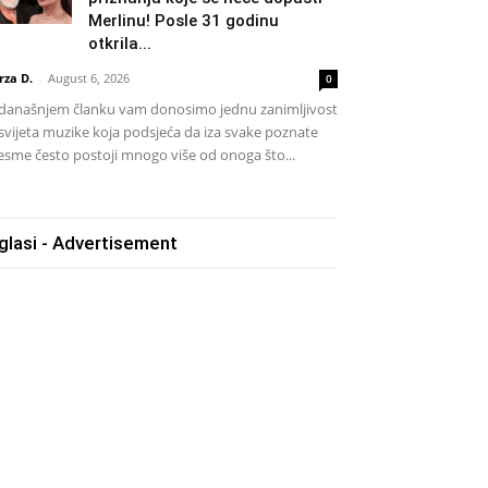
Merlinu! Posle 31 godinu
otkrila...
rza D.
-
August 6, 2026
0
današnjem članku vam donosimo jednu zanimljivost
 svijeta muzike koja podsjeća da iza svake poznate
esme često postoji mnogo više od onoga što...
glasi - Advertisement