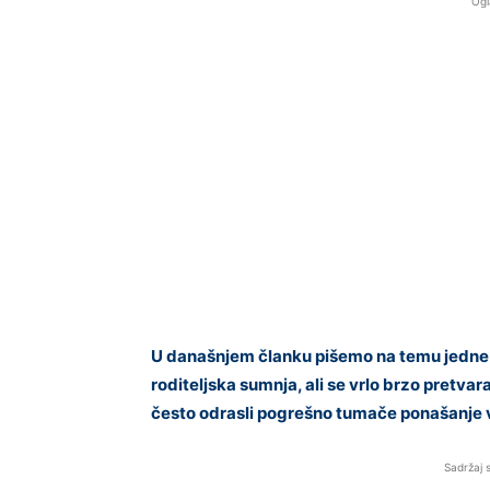
Ogl
U današnjem članku pišemo na temu jedne p
roditeljska sumnja, ali se vrlo brzo pretvar
često odrasli pogrešno tumače ponašanje v
Sadržaj 