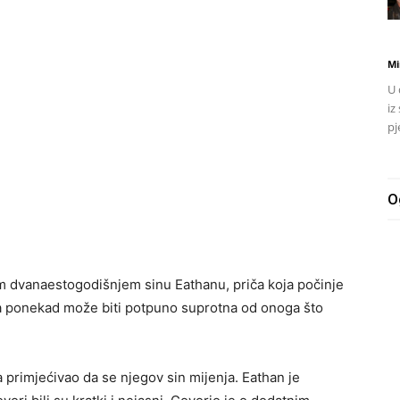
Mi
U 
iz
pj
O
om dvanaestogodišnjem sinu Eathanu, priča koja počinje
a ponekad može biti potpuno suprotna od onoga što
a primjećivao da se njegov sin mijenja. Eathan je