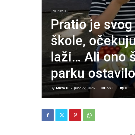
Najnovije
Pratio je svo
škole, očekuju
laži… Ali ono š
parku ostavilo
By
Mirza D.
-
June 22, 2026
580
0