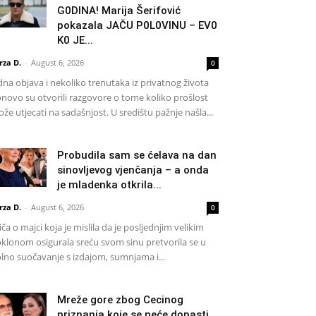
G0DlNA! Marija Šerifović
pokazala JAČU P0L0VINU – EV0
K0 JE...
rza D.
-
August 6, 2026
0
dna objava i nekoliko trenutaka iz privatnog života
novo su otvorili razgovore o tome koliko prošlost
že utjecati na sadašnjost. U središtu pažnje našla...
Probudila sam se ćelava na dan
sinovljevog vjenčanja – a onda
je mladenka otkrila...
rza D.
-
August 6, 2026
0
iča o majci koja je mislila da je posljednjim velikim
klonom osigurala sreću svom sinu pretvorila se u
lno suočavanje s izdajom, sumnjama i...
Mreže gore zbog Cecinog
priznanja koje se neće dopasti