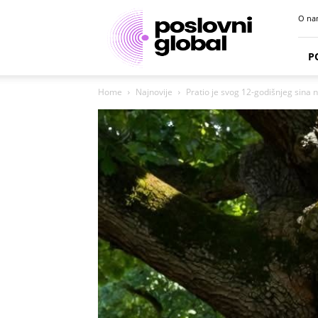
Poslovni
O na
portal
P
Home
Najnovije
Pratio je svog 12-godišnjeg sina n