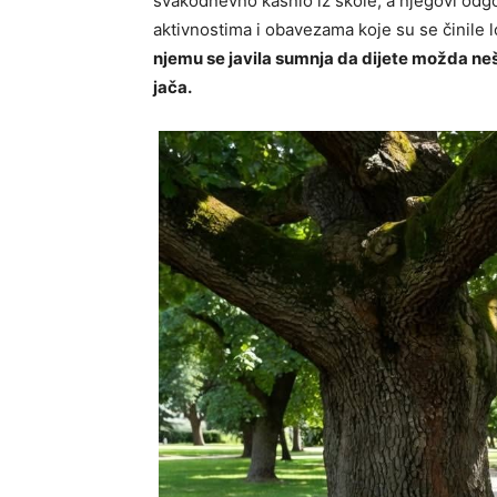
svakodnevno kasnio iz škole, a njegovi odgov
aktivnostima i obavezama koje su se činile l
njemu se javila sumnja da dijete možda nešt
jača.