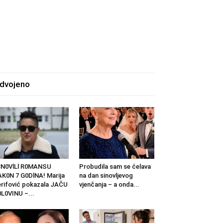
zdvojeno
BN0VlLl R0MANSU
Probudila sam se ćelava
K0N 7 G0DlNA! Marija
na dan sinovljevog
rifović pokazala JAČU
vjenčanja – a onda...
L0VINU –...