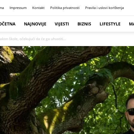
ma
Impressum
Kontakt
Politika privatnosti
Pravila i uslovi korištenja
OČETNA
NAJNOVIJE
VIJESTI
BIZNIS
LIFESTYLE
M
akon škole, očekujući da će ga uhvatiti...