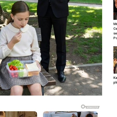
Mr
Ce
se
Po
Ka
pl