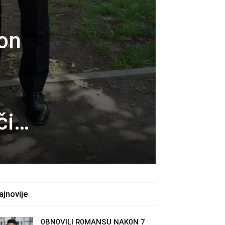
kon
či…
ajnovije
0BN0VlLl R0MANSU NAK0N 7