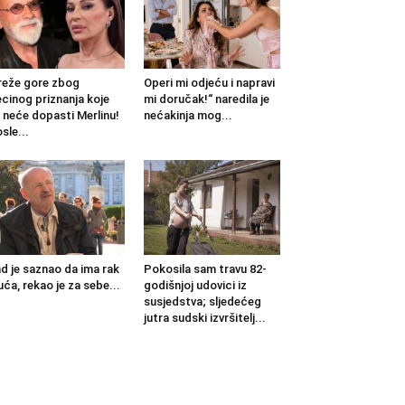
eže gore zbog
Operi mi odjeću i napravi
cinog priznanja koje
mi doručak!“ naredila je
 neće dopasti Merlinu!
nećakinja mog...
sle...
d je saznao da ima rak
Pokosila sam travu 82-
uća, rekao je za sebe...
godišnjoj udovici iz
susjedstva; sljedećeg
jutra sudski izvršitelj...