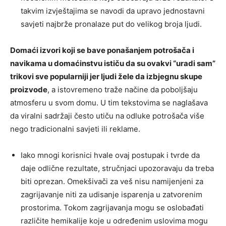
takvim izvještajima se navodi da upravo jednostavni
savjeti najbrže pronalaze put do velikog broja ljudi.
Domaći izvori koji se bave ponašanjem potrošača i
navikama u domaćinstvu ističu da su ovakvi “uradi sam”
trikovi sve popularniji jer ljudi žele da izbjegnu skupe
proizvode
, a istovremeno traže načine da poboljšaju
atmosferu u svom domu. U tim tekstovima se naglašava
da viralni sadržaji često utiču na odluke potrošača više
nego tradicionalni savjeti ili reklame.
Iako mnogi korisnici hvale ovaj postupak i tvrde da
daje odlične rezultate, stručnjaci upozoravaju da treba
biti oprezan. Omekšivači za veš nisu namijenjeni za
zagrijavanje niti za udisanje isparenja u zatvorenim
prostorima. Tokom zagrijavanja mogu se oslobađati
različite hemikalije koje u određenim uslovima mogu