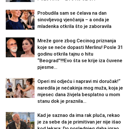
Probudila sam se ćelava na dan
sinovljevog vjenčanja – a onda je
mladenka otkrila što je zaboravila
Mreže gore zbog Cecinog priznanja
koje se neće dopasti Merlinu! Posle 31
godinu otkrila tajnu o hitu
“Beograd”!!!Evo šta se krije iza čuvene
pjesme...
Operi mi odjeću i napravi mi doručak!“
naredila je nećakinja mog muža, koja je
mjesec dana živjela besplatno u mom
stanu dok je praznila...
Kad je saznao da ima rak pluća, rekao
je za sebe da je primitivan jer nije išao
kod lekara: Do poslednjeg daha igrao