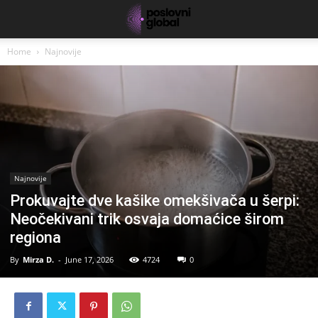
Home
Najnovije
Najnovije
Prokuvajte dve kašike omekšivača u šerpi:
Neočekivani trik osvaja domaćice širom
regiona
By
Mirza D.
-
June 17, 2026
4724
0