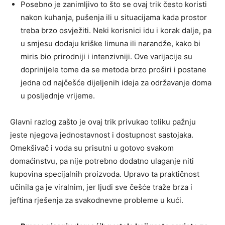
Posebno je zanimljivo to što se ovaj trik često koristi
nakon kuhanja, pušenja ili u situacijama kada prostor
treba brzo osvježiti. Neki korisnici idu i korak dalje, pa
u smjesu dodaju kriške limuna ili narandže, kako bi
miris bio prirodniji i intenzivniji. Ove varijacije su
doprinijele tome da se metoda brzo proširi i postane
jedna od najčešće dijeljenih ideja za održavanje doma
u posljednje vrijeme.
Glavni razlog zašto je ovaj trik privukao toliku pažnju
jeste njegova jednostavnost i dostupnost sastojaka.
Omekšivač i voda su prisutni u gotovo svakom
domaćinstvu, pa nije potrebno dodatno ulaganje niti
kupovina specijalnih proizvoda. Upravo ta praktičnost
učinila ga je viralnim, jer ljudi sve češće traže brza i
jeftina rješenja za svakodnevne probleme u kući.