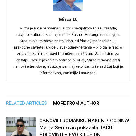
Mirza D.
Mirza je iskusni novinar i autor specijalizovan za lifestyle,
savjete, kulturu i zanimljivosti iz Bosne i Hercegovine i regije.
Kroz svoje tekstove nastoji donijeti čitateljima inspiraciju,
praktične savjete i uvide u svakodnevne teme – bilo da je riječ o
zdravlju, kuhinji, zabavi ili društvenom životu. Sa smislom za
detalje i razumijevanjem potreba publike, Mirza redovno prati
najnovije trendove, istražuje zanimljive priče i piše sadržaj koji je
informativan, zanimljiv i pouzdan.
RELATED ARTICLES
MORE FROM AUTHOR
0BN0VlLl R0MANSU NAK0N 7 G0DlNA!
Marija Šerifović pokazala JAČU
P0L0VINU – EV0 K0 JE 0N