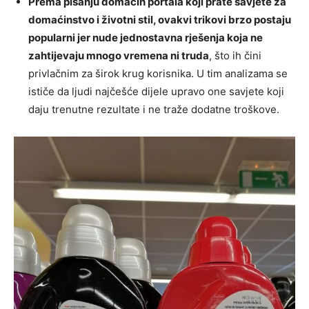
Prema pisanju domaćih portala koji prate savjete za
domaćinstvo i životni stil, ovakvi trikovi brzo postaju
popularni jer nude jednostavna rješenja koja ne
zahtijevaju mnogo vremena ni truda
, što ih čini
privlačnim za širok krug korisnika. U tim analizama se
ističe da ljudi najčešće dijele upravo one savjete koji
daju trenutne rezultate i ne traže dodatne troškove.