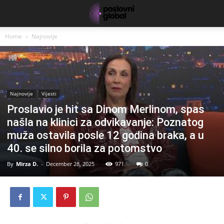
Home
Najnovije
Najnovije
Vijesti
Proslavio je hit sa Dinom Merlinom, spas
našla na klinici za odvikavanje: Poznatog
muža ostavila posle 12 godina braka, a u
40. se silno borila za potomstvo
By
Mirza D.
-
December 28, 2025
971
0