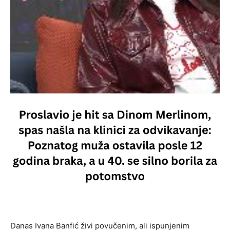
Danas Ivana Banfić živi povučenim, ali ispunjenim