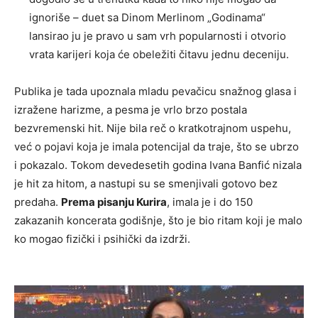
ignoriše – duet sa Dinom Merlinom „Godinama“
lansirao ju je pravo u sam vrh popularnosti i otvorio
vrata karijeri koja će obeležiti čitavu jednu deceniju.
Publika je tada upoznala mladu pevačicu snažnog glasa i
izražene harizme, a pesma je vrlo brzo postala
bezvremenski hit. Nije bila reč o kratkotrajnom uspehu,
već o pojavi koja je imala potencijal da traje, što se ubrzo
i pokazalo. Tokom devedesetih godina Ivana Banfić nizala
je hit za hitom, a nastupi su se smenjivali gotovo bez
predaha.
Prema pisanju Kurira
, imala je i do 150
zakazanih koncerata godišnje, što je bio ritam koji je malo
ko mogao fizički i psihički da izdrži.