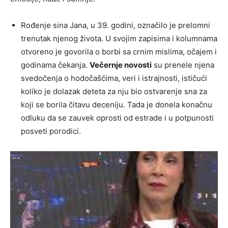
Rođenje sina Jana, u 39. godini, označilo je prelomni
trenutak njenog života. U svojim zapisima i kolumnama
otvoreno je govorila o borbi sa crnim mislima, očajem i
godinama čekanja.
Večernje novosti
su prenele njena
svedočenja o hodočašćima, veri i istrajnosti, ističući
koliko je dolazak deteta za nju bio ostvarenje sna za
koji se borila čitavu deceniju. Tada je donela konačnu
odluku da se zauvek oprosti od estrade i u potpunosti
posveti porodici.