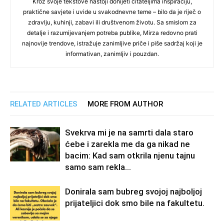
Kroz svoje tekstove nastoji donijeti čitateljima inspiraciju,
praktične savjete i uvide u svakodnevne teme – bilo da je riječ o
zdravlju, kuhinji, zabavi ili društvenom životu. Sa smislom za
detalje i razumijevanjem potreba publike, Mirza redovno prati
najnovije trendove, istražuje zanimljive priče i piše sadržaj koji je
informativan, zanimljiv i pouzdan.
RELATED ARTICLES
MORE FROM AUTHOR
Svekrva mi je na samrti dala staro
ćebe i zarekla me da ga nikad ne
bacim: Kad sam otkrila njenu tajnu
samo sam rekla...
Donirala sam bubreg svojoj najboljoj
prijateljici dok smo bile na fakultetu.