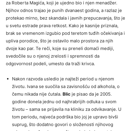
za Roberta Magića, koji je ujedno bio i njen menadžer.
Njihov odnos trajao je punih dvanaest godina, a razlaz je
protekao mirno, bez skandala i javnih prepucavanja, što je
u svetu estrade prava retkost. Kako je kasnije priznala,
brak se vremenom izgubio pod teretom tuđih očekivanja i
upliva porodice, što je ostavilo malo prostora za njih
dvoje kao par. Te reči, koje su preneli domaći mediji,
svedočile su o njenoj zrelosti i spremnosti da
odgovornost podeli, umesto da traži krivca.
Nakon razvoda usledio je najteži period u njenom
životu. Ivana se suočila sa zavisnošću od alkohola, o
čemu nikada nije ćutala.
Blic
je pisao da je 2005.
godine donela jednu od najhrabrijih odluka u svom
životu – sama se prijavila na kliniku za odvikavanje. U
tom periodu, najveća podrška bio joj je upravo bivši
suprug, što dodatno govori o složenosti njihovog