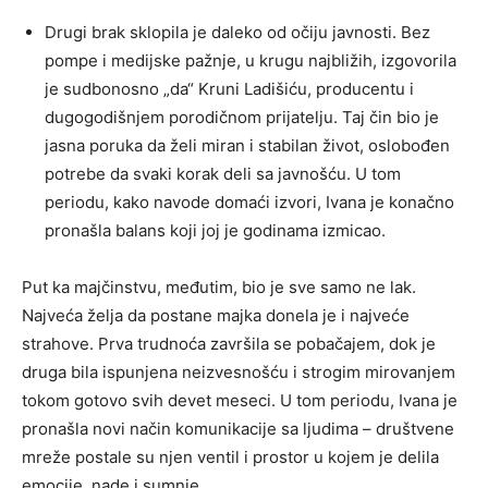
Drugi brak sklopila je daleko od očiju javnosti. Bez
pompe i medijske pažnje, u krugu najbližih, izgovorila
je sudbonosno „da“ Kruni Ladišiću, producentu i
dugogodišnjem porodičnom prijatelju. Taj čin bio je
jasna poruka da želi miran i stabilan život, oslobođen
potrebe da svaki korak deli sa javnošću. U tom
periodu, kako navode domaći izvori, Ivana je konačno
pronašla balans koji joj je godinama izmicao.
Put ka majčinstvu, međutim, bio je sve samo ne lak.
Najveća želja da postane majka donela je i najveće
strahove. Prva trudnoća završila se pobačajem, dok je
druga bila ispunjena neizvesnošću i strogim mirovanjem
tokom gotovo svih devet meseci. U tom periodu, Ivana je
pronašla novi način komunikacije sa ljudima – društvene
mreže postale su njen ventil i prostor u kojem je delila
emocije, nade i sumnje.