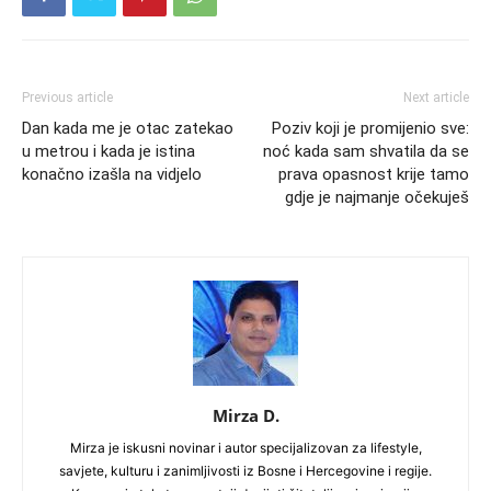
Previous article
Next article
Dan kada me je otac zatekao
Poziv koji je promijenio sve:
u metrou i kada je istina
noć kada sam shvatila da se
konačno izašla na vidjelo
prava opasnost krije tamo
gdje je najmanje očekuješ
Mirza D.
Mirza je iskusni novinar i autor specijalizovan za lifestyle,
savjete, kulturu i zanimljivosti iz Bosne i Hercegovine i regije.