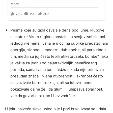
Pesme koje su tada osvajale dens podijume, klubove i
diskoteke širom regiona postale su svojevrsni simbol
jednog vremena. Ivana je u očima publike predstavljala
energiju, slobodu i moderni duh epohe, ali paralelno s
tim, mediji su joj često lepili etiketu „seks bombe“. Iako
je važila za jednu od najatraktivnijih pevačica tog
perioda, sama Ivana tom imidžu nikada nije pridavala
presudan značaj. Njena otvorenost i iskrenost često
su izazivale burne reakcije, ali su istovremeno
pokazivale da ne želi da glumi ili ulepšava stvarnost,
već da govori direktno i bez zadrške.
U jeku najveće slave usledio je i prvi brak. Ivana se udala