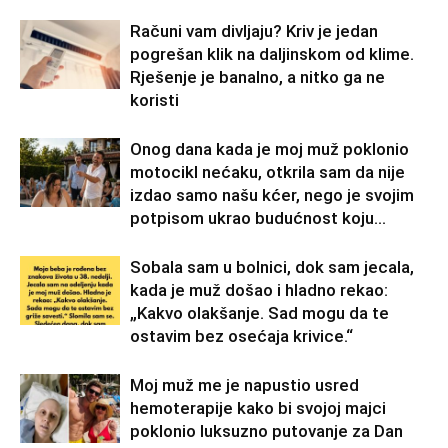
Računi vam divljaju? Kriv je jedan
pogrešan klik na daljinskom od klime.
Rješenje je banalno, a nitko ga ne
koristi
Onog dana kada je moj muž poklonio
motocikl nećaku, otkrila sam da nije
izdao samo našu kćer, nego je svojim
potpisom ukrao budućnost koju...
Sobala sam u bolnici, dok sam jecala,
kada je muž došao i hladno rekao:
„Kakvo olakšanje. Sad mogu da te
ostavim bez osećaja krivice.“
Moj muž me je napustio usred
hemoterapije kako bi svojoj majci
poklonio luksuzno putovanje za Dan