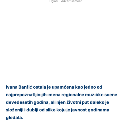
Oglasi - Advertisement
Ivana Banfić ostala je upamćena kao jedno od
najprepoznatljivijih imena regionalne muzičke scene
devedesetih godina, ali njen životni put daleko je
složeniji i dublji od slike koju je javnost godinama
gledala.