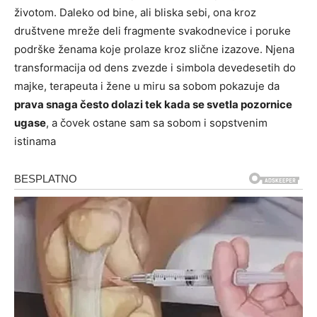
životom. Daleko od bine, ali bliska sebi, ona kroz
društvene mreže deli fragmente svakodnevice i poruke
podrške ženama koje prolaze kroz slične izazove. Njena
transformacija od dens zvezde i simbola devedesetih do
majke, terapeuta i žene u miru sa sobom pokazuje da
prava snaga često dolazi tek kada se svetla pozornice
ugase
, a čovek ostane sam sa sobom i sopstvenim
istinama