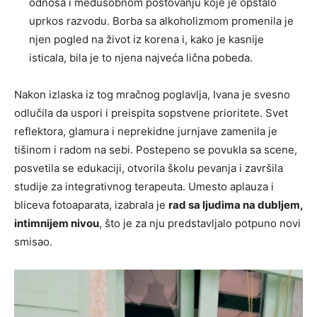
odnosa i međusobnom poštovanju koje je opstalo
uprkos razvodu. Borba sa alkoholizmom promenila je
njen pogled na život iz korena i, kako je kasnije
isticala, bila je to njena najveća lična pobeda.
Nakon izlaska iz tog mračnog poglavlja, Ivana je svesno
odlučila da uspori i preispita sopstvene prioritete. Svet
reflektora, glamura i neprekidne jurnjave zamenila je
tišinom i radom na sebi. Postepeno se povukla sa scene,
posvetila se edukaciji, otvorila školu pevanja i završila
studije za integrativnog terapeuta. Umesto aplauza i
bliceva fotoaparata, izabrala je
rad sa ljudima na dubljem,
intimnijem nivou
, što je za nju predstavljalo potpuno novi
smisao.