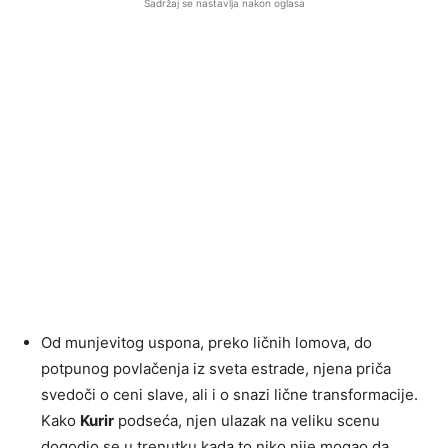
Sadržaj se nastavlja nakon oglasa
Od munjevitog uspona, preko ličnih lomova, do
potpunog povlačenja iz sveta estrade, njena priča
svedoči o ceni slave, ali i o snazi lične transformacije.
Kako
Kurir
podseća, njen ulazak na veliku scenu
dogodio se u trenutku kada to niko nije mogao da