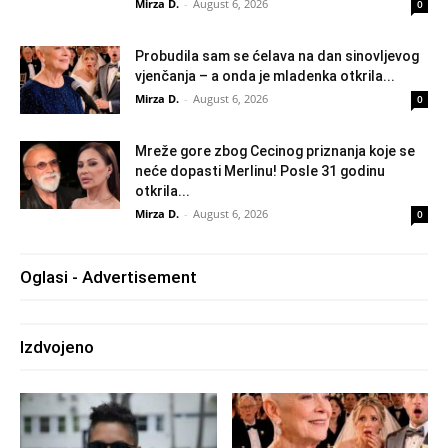
Mirza D.
-
August 6, 2026
0
Probudila sam se ćelava na dan sinovljevog
vjenčanja – a onda je mladenka otkrila...
Mirza D.
-
August 6, 2026
0
Mreže gore zbog Cecinog priznanja koje se
neće dopasti Merlinu! Posle 31 godinu
otkrila...
Mirza D.
-
August 6, 2026
0
Oglasi - Advertisement
Izdvojeno