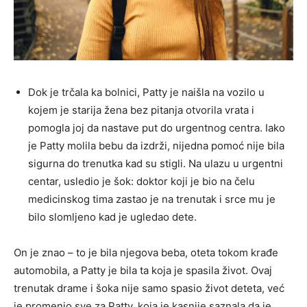
Dok je trčala ka bolnici, Patty je naišla na vozilo u
kojem je starija žena bez pitanja otvorila vrata i
pomogla joj da nastave put do urgentnog centra. Iako
je Patty molila bebu da izdrži, nijedna pomoć nije bila
sigurna do trenutka kad su stigli. Na ulazu u urgentni
centar, usledio je šok: doktor koji je bio na čelu
medicinskog tima zastao je na trenutak i srce mu je
bilo slomljeno kad je ugledao dete.
On je znao – to je bila njegova beba, oteta tokom krađe
automobila, a Patty je bila ta koja je spasila život. Ovaj
trenutak drame i šoka nije samo spasio život deteta, već
je promenio sve za Patty, koja je kasnije saznala da je