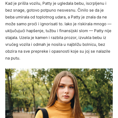
Kad je prišla vozilu, Patty je ugledala bebu, iscrpljenu i
bez snage, gotovo potpuno nesvesnu. Činilo se da je
beba umirala od toplotnog udara, a Patty je znala da ne
može samo proći i ignorisati to. Iako je riskirala mnogo —
uključujući hapšenje, tužbu i finansijski slom — Patty nije
stajala. Uzela je kamen i razbila prozor, izvukla bebu iz
vrućeg vozila i odmah je nosila u najbližu bolnicu, bez
obzira na sve prepreke i opasnosti koje su joj se nalazile
na putu.