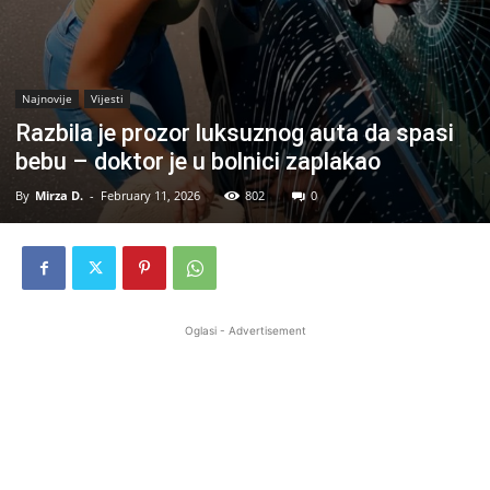
Najnovije
Vijesti
Razbila je prozor luksuznog auta da spasi
bebu – doktor je u bolnici zaplakao
By
Mirza D.
-
February 11, 2026
802
0
Oglasi - Advertisement