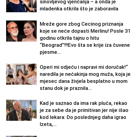
sinovljevog vjenčanja – a onda je
mladenka otkrila što je zaboravila
Mreže gore zbog Cecinog priznanja
koje se neće dopasti Merlinu! Posle 31
godinu otkrila tajnu o hitu
“Beograd”!!!Evo šta se krije iza čuvene
pjesme...
Operi mi odjeću i napravi mi doručak!“
naredila je nećakinja mog muža, koja je
mjesec dana živjela besplatno u mom
stanu dok je praznila...
Kad je saznao da ima rak pluća, rekao
je za sebe da je primitivan jer nije išao
kod lekara: Do poslednjeg daha igrao
Izeta,...