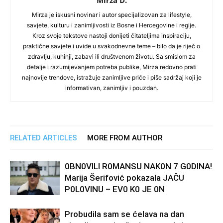
Mirza D.
Mirza je iskusni novinar i autor specijalizovan za lifestyle,
savjete, kulturu i zanimljivosti iz Bosne i Hercegovine i regije.
Kroz svoje tekstove nastoji donijeti čitateljima inspiraciju,
praktične savjete i uvide u svakodnevne teme – bilo da je riječ o
zdravlju, kuhinji, zabavi ili društvenom životu. Sa smislom za
detalje i razumijevanjem potreba publike, Mirza redovno prati
najnovije trendove, istražuje zanimljive priče i piše sadržaj koji je
informativan, zanimljiv i pouzdan.
RELATED ARTICLES
MORE FROM AUTHOR
0BN0VlLl R0MANSU NAK0N 7 G0DlNA!
Marija Šerifović pokazala JAČU
P0L0VINU – EV0 K0 JE 0N
Probudila sam se ćelava na dan