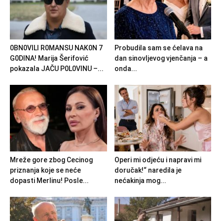
0BN0VlLl R0MANSU NAK0N 7
Probudila sam se ćelava na
G0DlNA! Marija Šerifović
dan sinovljevog vjenčanja – a
pokazala JAČU P0L0VINU –...
onda...
Mreže gore zbog Cecinog
Operi mi odjeću i napravi mi
priznanja koje se neće
doručak!“ naredila je
dopasti Merlinu! Posle...
nećakinja mog...