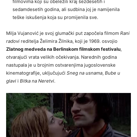
filmovima koji su obeležili kraj šezdesetih i
sedamdesetih godina, ali sudbina joj je namijenila
teške iskušenja koja su promijenila sve.
Milja Vujanović je svoj glumački put započela filmom
Rani
radovi
reditelja Želimira Žilnika, koji je 1969. osvojio
Zlatnog medveda na Berlinskom filmskom festivalu
,
otvarajući vrata velikih očekivanja. Narednih godina
nastupala je u brojnim ostvarenjima jugoslovenske
kinematografije, uključujući
Sneg na usnama
,
Bube u
glavi
i
Bitka na Neretvi
.