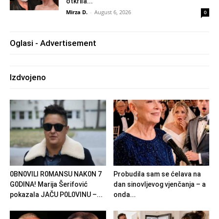
otkrila...
Mirza D.
-
August 6, 2026
0
Oglasi - Advertisement
Izdvojeno
0BN0VlLl R0MANSU NAK0N 7
Probudila sam se ćelava na
G0DlNA! Marija Šerifović
dan sinovljevog vjenčanja – a
pokazala JAČU P0L0VINU –...
onda...