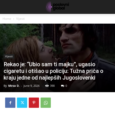
Home
Vijesti
Vijesti
Rekao je: “Ubio sam ti majku”, ugasio
cigaretu i otišao u policiju: Tužna priča o
kraju jedne od najlepših Jugoslovenki
By
Mirza D.
-
June 9, 2026
390
0