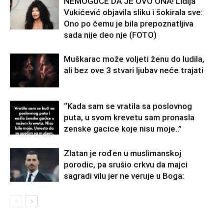
NEMOGUĆE DA JE OVO ONA! Lidija
Vukićević objavila sliku i šokirala sve:
Ono po čemu je bila prepoznatljiva
sada nije deo nje (FOTO)
Muškarac može voljeti ženu do ludila,
ali bez ove 3 stvari ljubav neće trajati
“Kada sam se vratila sa poslovnog
puta, u svom krevetu sam pronasla
zenske gacice koje nisu moje..”
Zlatan je rođen u muslimanskoj
porodic, pa srušio crkvu da majci
sagradi vilu jer ne veruje u Boga: