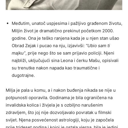
Međutim, unatoč uspjesima i pažljivo građenom životu,
Miljin život je dramatično prekinut početkom 2000.
godine. Ona je teško ranjena kada je u njen stan ušao
Obrad Zejak i pucao na nju, izjavivši:
“Ubio sam ti
majku”
, prije nego što se sam prijavio policiji. Njeni
najbliži, uključujući sina Leona i ćerku Mašu, opisivali
su trenutke nakon napada kao traumatične i
dugotrajne.
Milja je pala u komu, a i nakon buđenja nikada se nije u
potpunosti oporavila. Godinama je bila ograničena na
invalidska kolica i živjela je s ozbiljno narušenim
zdravljem, što joj nije dozvoljavalo povratak u filmski
svijet. Njena posvećenost astrologiji, koju je započela
prije trideset godina i kojoj je ostala vjerna, bila je jedini