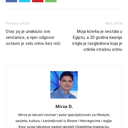
Previous article
Next article
Otac joj je unakazio sve
Moja kćerka je nestala u
venčanice, a njen odgovor
Egiptu, a 20 godina kasnije
ostavio je celu crkvu bez reči
stigla je razglednica koja je
otkrila strašnu istinu
Mirza D.
Mirza je iskusni novinar i autor specijalizovan za lifestyle,
savjete, kulturu i zanimljivosti iz Bosne i Hercegovine i regije.
Kroz svoje tekstove nastoji donijeti čitateljima inspiraciju,