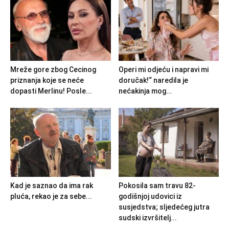
Mreže gore zbog Cecinog
Operi mi odjeću i napravi mi
priznanja koje se neće
doručak!“ naredila je
dopasti Merlinu! Posle...
nećakinja mog...
Kad je saznao da ima rak
Pokosila sam travu 82-
pluća, rekao je za sebe...
godišnjoj udovici iz
susjedstva; sljedećeg jutra
sudski izvršitelj...