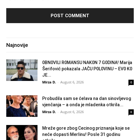
Najnovije
0BN0VlLl R0MANSU NAK0N 7 G0DlNA! Marija
Šerifović pokazala JAČU P0L0VINU – EV0 K0
JE...
Mirza D.
-
August 6, 2026
0
Probudila sam se ćelava na dan sinovljevog
vjenčanja – a onda je mladenka otkrila...
Mirza D.
-
August 6, 2026
0
Mreže gore zbog Cecinog priznanja koje se
neće dopasti Merlinu! Posle 31 godinu