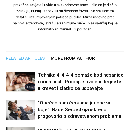
praktične savjete i uvide u svakodnevne teme – bilo da je riječ o
zdravlju, kuhinji, zabavi ili društvenom životu. Sa smislom za
detalje i razumijevanjem potreba publike, Mirza redovno prati
najnovije trendove, istražuje zanimljive priče i piše sadržaj koji je
informativan, zanimljiv i pouzdan.
RELATED ARTICLES
MORE FROM AUTHOR
Tehnika 4-4-4-4 pomaže kod nesanice
i crnih misli: Probajte ovo čim legnete
u krevet i slatko se uspavajte
“Obećao sam ćerkama jer one se
boje”: Rade Šerbedžija iskreno
progovorio o zdravstvenom problemu