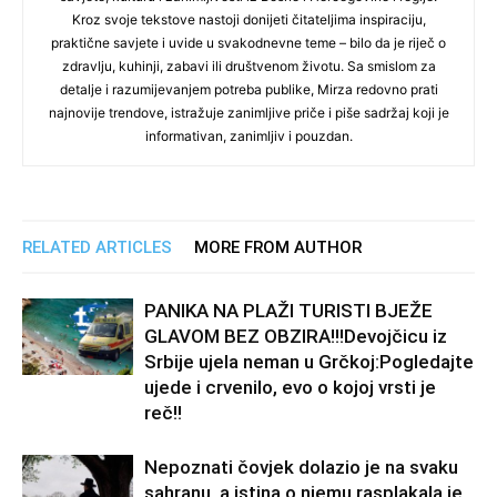
Kroz svoje tekstove nastoji donijeti čitateljima inspiraciju,
praktične savjete i uvide u svakodnevne teme – bilo da je riječ o
zdravlju, kuhinji, zabavi ili društvenom životu. Sa smislom za
detalje i razumijevanjem potreba publike, Mirza redovno prati
najnovije trendove, istražuje zanimljive priče i piše sadržaj koji je
informativan, zanimljiv i pouzdan.
RELATED ARTICLES
MORE FROM AUTHOR
PANIKA NA PLAŽI TURISTI BJEŽE
GLAVOM BEZ OBZIRA!!!Devojčicu iz
Srbije ujela neman u Grčkoj:Pogledajte
ujede i crvenilo, evo o kojoj vrsti je
reč!!
Nepoznati čovjek dolazio je na svaku
sahranu, a istina o njemu rasplakala je