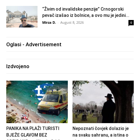
“Živim od invalidske penzije” Crnogorski
pevač izašao iz bolnice, a ovo mu je jedini...
Mirza D.
-
August 8, 2026
0
Oglasi - Advertisement
Izdvojeno
PANIKA NA PLAŽI TURISTI
Nepoznati čovjek dolazio je
BJEŽE GLAVOM BEZ
na svaku sahranu, a istina o