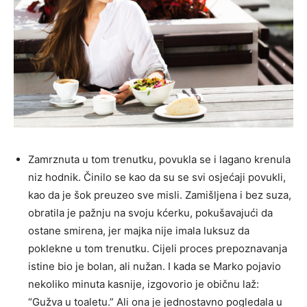
Zamrznuta u tom trenutku, povukla se i lagano krenula
niz hodnik. Činilo se kao da su se svi osjećaji povukli,
kao da je šok preuzeo sve misli. Zamišljena i bez suza,
obratila je pažnju na svoju kćerku, pokušavajući da
ostane smirena, jer majka nije imala luksuz da
poklekne u tom trenutku. Cijeli proces prepoznavanja
istine bio je bolan, ali nužan. I kada se Marko pojavio
nekoliko minuta kasnije, izgovorio je običnu laž:
“Gužva u toaletu.” Ali ona je jednostavno pogledala u