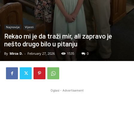
Najnovije
Vijesti
Rekao mi je da traži mir, ali zapravo je
nešto drugo bilo u pitanju
By
Mirza D.
-
February 27, 2026
1535
0
Oglasi - Advertisement