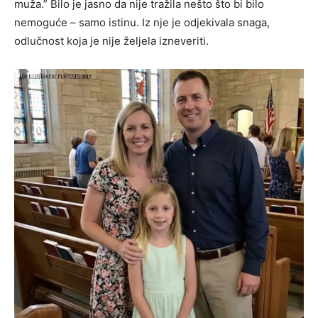
muža.” Bilo je jasno da nije tražila nešto što bi bilo
nemoguće – samo istinu. Iz nje je odjekivala snaga,
odlučnost koja je nije željela izneveriti.