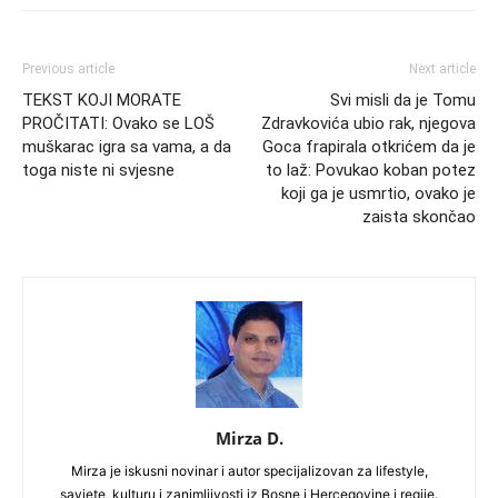
Previous article
Next article
TEKST KOJI MORATE
Svi misli da je Tomu
PROČITATI: Ovako se LOŠ
Zdravkovića ubio rak, njegova
muškarac igra sa vama, a da
Goca frapirala otkrićem da je
toga niste ni svjesne
to laž: Povukao koban potez
koji ga je usmrtio, ovako je
zaista skončao
Mirza D.
Mirza je iskusni novinar i autor specijalizovan za lifestyle,
savjete, kulturu i zanimljivosti iz Bosne i Hercegovine i regije.