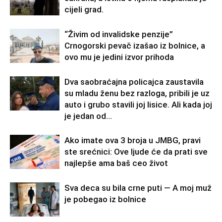
cijeli grad.
“Živim od invalidske penzije”
Crnogorski pevač izašao iz bolnice, a
ovo mu je jedini izvor prihoda
Dva saobraćajna policajca zaustavila
su mladu ženu bez razloga, pribili je uz
auto i grubo stavili joj lisice. Ali kada joj
je jedan od...
Ako imate ova 3 broja u JMBG, pravi
ste srećnici: Ove ljude će da prati sve
najlepše ama baš ceo život
Sva deca su bila crne puti — A moj muž
je pobegao iz bolnice