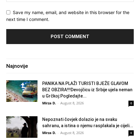
Save my name, email, and website in this browser for the
next time I comment.
Najnovije
PANIKA NA PLAŽI TURISTI BJEŽE GLAVOM
BEZ OBZIRA!!!Devojčicu iz Srbije ujela neman
u Grčkoj:Pogledajte...
Mirza D.
-
August 8, 2026
0
Nepoznati čovjek dolazio je na svaku
sahranu, a istina o njemu rasplakala je cijeli...
Mirza D.
-
August 8, 2026
0