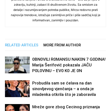
zdravlju, kuhinji, zabavi ili društvenom životu. Sa smislom za
detalje i razumijevanjem potreba publike, Mirza redovno prati
najnovije trendove, istražuje zanimljive priče i piše sadržaj koji je
informativan, zanimljiv i pouzdan.
RELATED ARTICLES
MORE FROM AUTHOR
0BN0VlLl R0MANSU NAK0N 7 G0DlNA!
Marija Šerifović pokazala JAČU
P0L0VINU – EV0 K0 JE 0N
Probudila sam se ćelava na dan
sinovljevog vjenčanja – a onda je
mladenka otkrila što je zaboravila
Mreže gore zbog Cecinog priznanja