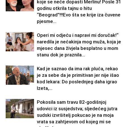
koje se neće dopasti Merlinu! Posle 31
godinu otkrila tajnu o hitu
“Beograd”!!!Evo šta se krije iza čuvene
pjesme...
Operi mi odjeću i napravi mi doručak!“
naredila je nećakinja mog muža, koja je
mjesec dana živjela besplatno u mom
stanu dok je praznila...
Kad je saznao da ima rak pluća, rekao
je za sebe da je primitivan jer nije išao
kod lekara: Do poslednjeg daha igrao
Izeta,...
Pokosila sam travu 82-godišnjoj
udovici iz susjedstva; sljedećeg jutra
sudski izvršitelj pokucao je na moja
vrata sa zahtjevom od kojeg mi se