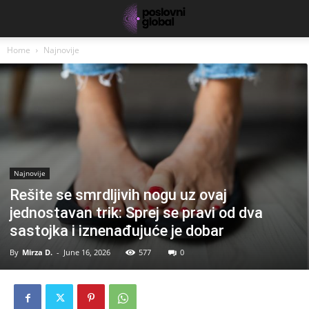
Home
Najnovije
Najnovije
Rešite se smrdljivih nogu uz ovaj
jednostavan trik: Sprej se pravi od dva
sastojka i iznenađujuće je dobar
By
Mirza D.
-
June 16, 2026
577
0