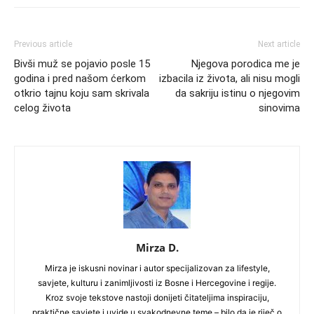
Previous article
Next article
Bivši muž se pojavio posle 15
Njegova porodica me je
godina i pred našom ćerkom
izbacila iz života, ali nisu mogli
otkrio tajnu koju sam skrivala
da sakriju istinu o njegovim
celog života
sinovima
Mirza D.
Mirza je iskusni novinar i autor specijalizovan za lifestyle,
savjete, kulturu i zanimljivosti iz Bosne i Hercegovine i regije.
Kroz svoje tekstove nastoji donijeti čitateljima inspiraciju,
praktične savjete i uvide u svakodnevne teme – bilo da je riječ o