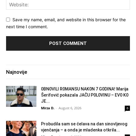
Save my name, email, and website in this browser for the
next time I comment.
Najnovije
0BN0VlLl R0MANSU NAK0N 7 G0DlNA! Marija
Šerifović pokazala JAČU P0L0VINU – EV0 K0
JE...
Mirza D.
-
August 6, 2026
0
Probudila sam se ćelava na dan sinovljevog
vjenčanja – a onda je mladenka otkrila...