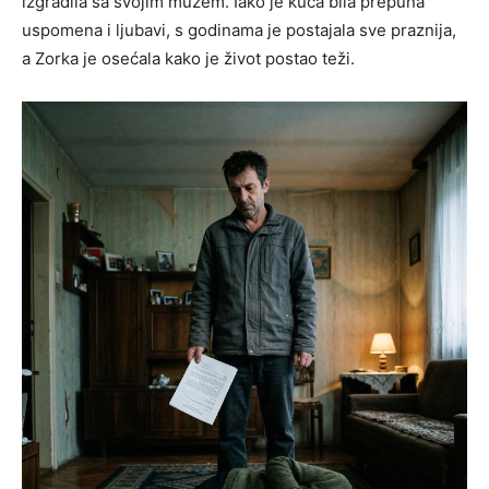
izgradila sa svojim mužem. Iako je kuća bila prepuna
uspomena i ljubavi, s godinama je postajala sve praznija,
a Zorka je osećala kako je život postao teži.