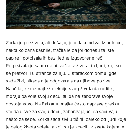
Zorka je preživela, ali duša joj je ostala mrtva. Iz bolnice,
nekoliko dana kasnije, tražila je da joj donesu te iste
papire i potpisala ih bez ijedne izgovorene reči.
Potpisivala je samo da bi izašla iz života tih ljudi, koji su
se pretvorili u strance za nju. U staračkom domu, gde
sada živi, nikada nije odgovarala na njihove pozive.
Naučila je kroz najtežu lekciju svog života da roditelji
moraju da vole svoju decu, ali da ne zaborave svoje
dostojanstvo. Na Balkanu, majke često naprave grešku
što daju sve za svoju decu, zaboravljajući da sačuvaju
nešto za sebe. Zorka sada živi u tišini, daleko od ljudi koje
je celog života volela, a koji su je zbacili iz sveta kojem je