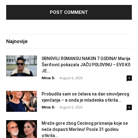
Najnovije
0BN0VlLl R0MANSU NAK0N 7 G0DlNA! Marija
Šerifović pokazala JAČU P0L0VINU – EV0 K0
JE...
Mirza D.
-
August 6, 2026
0
Probudila sam se ćelava na dan sinovljevog
vjenčanja – a onda je mladenka otkrila...
Mirza D.
-
August 6, 2026
0
Mreže gore zbog Cecinog priznanja koje se
neće dopasti Merlinu! Posle 31 godinu
otkrila...