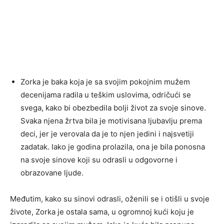
Zorka je baka koja je sa svojim pokojnim mužem
decenijama radila u teškim uslovima, odričući se
svega, kako bi obezbedila bolji život za svoje sinove.
Svaka njena žrtva bila je motivisana ljubavlju prema
deci, jer je verovala da je to njen jedini i najsvetiji
zadatak. Iako je godina prolazila, ona je bila ponosna
na svoje sinove koji su odrasli u odgovorne i
obrazovane ljude.
Međutim, kako su sinovi odrasli, oženili se i otišli u svoje
živote, Zorka je ostala sama, u ogromnoj kući koju je