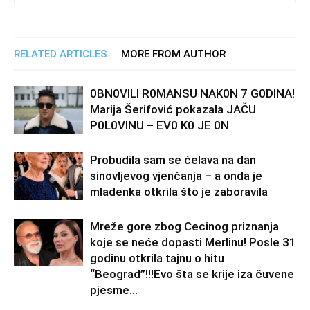
RELATED ARTICLES
MORE FROM AUTHOR
0BN0VlLl R0MANSU NAK0N 7 G0DlNA!
Marija Šerifović pokazala JAČU
P0L0VINU – EV0 K0 JE 0N
Probudila sam se ćelava na dan
sinovljevog vjenčanja – a onda je
mladenka otkrila što je zaboravila
Mreže gore zbog Cecinog priznanja
koje se neće dopasti Merlinu! Posle 31
godinu otkrila tajnu o hitu
“Beograd”!!!Evo šta se krije iza čuvene
pjesme...