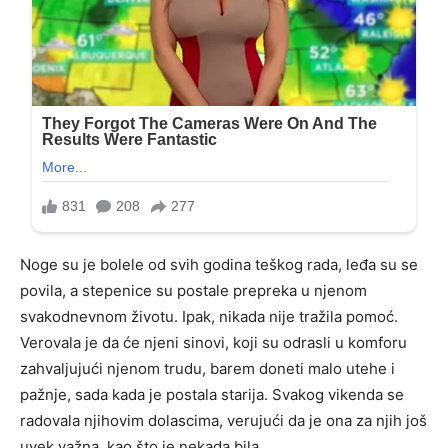
Noge su je bolele od svih godina teškog rada, leđa su se
povila, a stepenice su postale prepreka u njenom
svakodnevnom životu. Ipak, nikada nije tražila pomoć.
Verovala je da će njeni sinovi, koji su odrasli u komforu
zahvaljujući njenom trudu, barem doneti malo utehe i
pažnje, sada kada je postala starija. Svakog vikenda se
radovala njihovim dolascima, verujući da je ona za njih još
uvek važna, kao što je nekada bila.