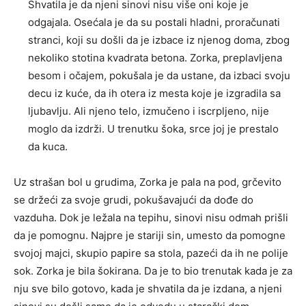
Shvatila je da njeni sinovi nisu više oni koje je
odgajala. Osećala je da su postali hladni, proračunati
stranci, koji su došli da je izbace iz njenog doma, zbog
nekoliko stotina kvadrata betona. Zorka, preplavljena
besom i očajem, pokušala je da ustane, da izbaci svoju
decu iz kuće, da ih otera iz mesta koje je izgradila sa
ljubavlju. Ali njeno telo, izmučeno i iscrpljeno, nije
moglo da izdrži. U trenutku šoka, srce joj je prestalo
da kuca.
Uz strašan bol u grudima, Zorka je pala na pod, grčevito
se držeći za svoje grudi, pokušavajući da dođe do
vazduha. Dok je ležala na tepihu, sinovi nisu odmah prišli
da je pomognu. Najpre je stariji sin, umesto da pomogne
svojoj majci, skupio papire sa stola, pazeći da ih ne polije
sok. Zorka je bila šokirana. Da je to bio trenutak kada je za
nju sve bilo gotovo, kada je shvatila da je izdana, a njeni