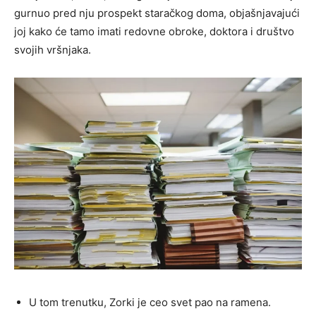
gurnuo pred nju prospekt staračkog doma, objašnjavajući
joj kako će tamo imati redovne obroke, doktora i društvo
svojih vršnjaka.
U tom trenutku, Zorki je ceo svet pao na ramena.