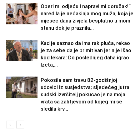
Operi mi odjeću i napravi mi doručak!“
naredila je nećakinja mog muža, koja je
mjesec dana živjela besplatno u mom
stanu dok je praznila...
Kad je saznao da ima rak pluća, rekao
je za sebe da je primitivan jer nije išao
kod lekara: Do poslednjeg daha igrao
Izeta,...
Pokosila sam travu 82-godišnjoj
udovici iz susjedstva; sljedećeg jutra
sudski izvršitelj pokucao je na moja
vrata sa zahtjevom od kojeg mi se
sledila krv...