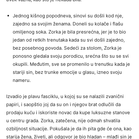
Jednog kišnog popodneva, sinovi su došli kod nje,
zajedno sa svojim ženama. Doneli su kolače i flašu
omiljenog soka. Zorka je bila presrećna, jer je to bio
jedan od retkih trenutaka kada su svi došli zajedno,
bez posebnog povoda. Sedeći za stolom, Zorka je
ponosno gledala svoju porodicu, srećna što su se svi
okupili. Međutim, sve se promenilo u trenutku kada je
stariji sin, bez trunke emocije u glasu, izneo svoju
nameru.
Izvadio je plavu fasciklu, u kojoj su se nalazili zvanični
papiri, i saopštio joj da su on i njegov brat odlučili da
prodaju kuću i iskoriste novac da kupe luksuzne stanove
u centru grada. Zorka, zatečena, nije odmah shvatila
ozbiljnost situacije. Pokušala je da ih pita gde će ona, kao
starija žena, živeti, ali odgovor je bio hladan – mlađi sin je