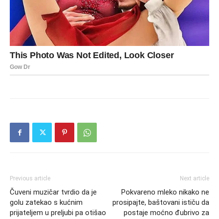
Previous article
Next article
Čuveni muzičar tvrdio da je
Pokvareno mleko nikako ne
golu zatekao s kućnim
prosipajte, baštovani ističu da
prijateljem u preljubi pa otišao
postaje moćno đubrivo za