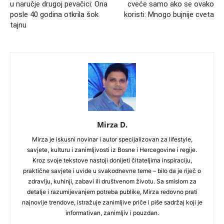
u naručje drugoj pevačici: Ona
cveće samo ako se ovako
posle 40 godina otkrila šok
koristi: Mnogo bujnije cveta
tajnu
Mirza D.
Mirza je iskusni novinar i autor specijalizovan za lifestyle,
savjete, kulturu i zanimljivosti iz Bosne i Hercegovine i regije.
Kroz svoje tekstove nastoji donijeti čitateljima inspiraciju,
praktične savjete i uvide u svakodnevne teme – bilo da je riječ o
zdravlju, kuhinji, zabavi ili društvenom životu. Sa smislom za
detalje i razumijevanjem potreba publike, Mirza redovno prati
najnovije trendove, istražuje zanimljive priče i piše sadržaj koji je
informativan, zanimljiv i pouzdan.