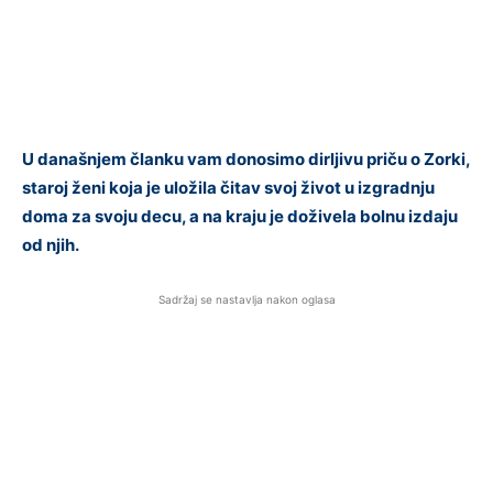
U današnjem članku vam donosimo dirljivu priču o Zorki,
staroj ženi koja je uložila čitav svoj život u izgradnju
doma za svoju decu, a na kraju je doživela bolnu izdaju
od njih.
Sadržaj se nastavlja nakon oglasa