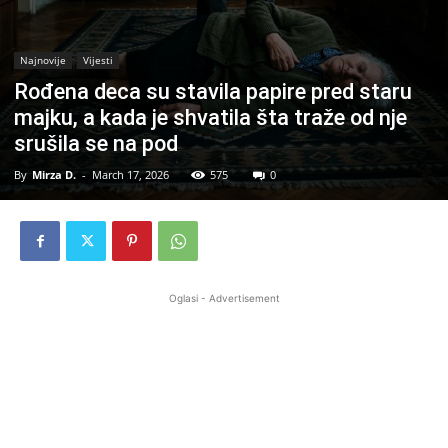
Najnovije
Vijesti
Rođena deca su stavila papire pred staru
majku, a kada je shvatila šta traže od nje
srušila se na pod
By
Mirza D.
-
March 17, 2026
575
0
Oglasi - Advertisement