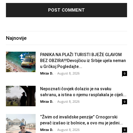
Najnovije
PANIKA NA PLAŽI TURISTI BJEŽE GLAVOM
BEZ OBZIRA!!!Devojčicu iz Srbije ujela neman
u Grčkoj:Pogledajte...
Mirza D.
-
August 8, 2026
0
Nepoznati čovjek dolazio je na svaku
sahranu, a istina o njemu rasplakala je cijeli...
Mirza D.
-
August 8, 2026
0
“Živim od invalidske penzije” Crnogorski
pevač izašao iz bolnice, a ovo mu je jedini...
Mirza D.
-
August 8, 2026
0