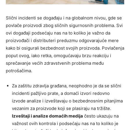
Slični incidenti se događaju i na globalnom nivou, gde se
povlače proizvodi zbog sličnih sigurnosnih problema. Svi
ovi događaji podsećaju nas na to koliko je važno da
proizvođači i distributeri preduzmu odgovarajuće mere
kako bi osigurali bezbednost svojih proizvoda. Povlačenja
poput ovog, iako retka, omogućavaju brzu reakciju i
sprečavanje većih zdravstvenih problema među
potrošačima.
Za zaštitu zdravlja građana, neophodno je da se slični
incidenti pažljivo prate, a domaći izvori redovno
izvode analize i izveštavaju o bezbednosnim pitanjima
vezanim za proizvode koji se plasiraju na tržište.
Izveštaji i analize domaćih medija
često ukazuju na
važnost ovih kontrola i podsećaju nas na to koliko je