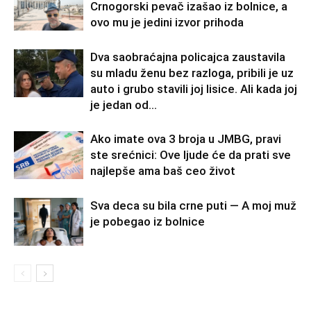
Crnogorski pevač izašao iz bolnice, a
ovo mu je jedini izvor prihoda
Dva saobraćajna policajca zaustavila
su mladu ženu bez razloga, pribili je uz
auto i grubo stavili joj lisice. Ali kada joj
je jedan od...
Ako imate ova 3 broja u JMBG, pravi
ste srećnici: Ove ljude će da prati sve
najlepše ama baš ceo život
Sva deca su bila crne puti — A moj muž
je pobegao iz bolnice