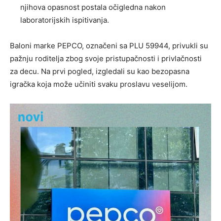
njihova opasnost postala očigledna nakon
laboratorijskih ispitivanja.
Baloni marke PEPCO, označeni sa PLU 59944, privukli su
pažnju roditelja zbog svoje pristupačnosti i privlačnosti
za decu. Na prvi pogled, izgledali su kao bezopasna
igračka koja može učiniti svaku proslavu veselijom.