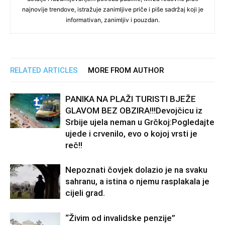
najnovije trendove, istražuje zanimljive priče i piše sadržaj koji je
informativan, zanimljiv i pouzdan.
RELATED ARTICLES
MORE FROM AUTHOR
PANIKA NA PLAŽI TURISTI BJEŽE
GLAVOM BEZ OBZIRA!!!Devojčicu iz
Srbije ujela neman u Grčkoj:Pogledajte
ujede i crvenilo, evo o kojoj vrsti je
reč!!
Nepoznati čovjek dolazio je na svaku
sahranu, a istina o njemu rasplakala je
cijeli grad.
“Živim od invalidske penzije”