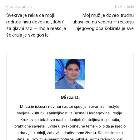
Previous article
Next article
Svekrva je rekla da moji
Moj muž je doveo trudnu
roditelji nisu dovoljno „dobri“
ljubavnicu na večeru — reakcija
za glavni sto — moja reakcija
njegovog oca šokirala je sve
šokirala je sve goste
Mirza D.
Mirza je iskusni novinar i autor specijalizovan za lifestyle,
savjete, kulturu i zanimljivosti iz Bosne i Hercegovine i regije.
Kroz svoje tekstove nastoji donijeti čitateljima inspiraciju,
praktične savjete i uvide u svakodnevne teme – bilo da je riječ o
zdravlju, kuhinji, zabavi ili društvenom životu. Sa smislom za
detalje i razumijevanjem potreba publike, Mirza redovno prati