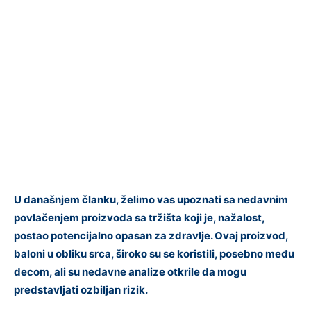
U današnjem članku, želimo vas upoznati sa nedavnim
povlačenjem proizvoda sa tržišta koji je, nažalost,
postao potencijalno opasan za zdravlje. Ovaj proizvod,
baloni u obliku srca, široko su se koristili, posebno među
decom, ali su nedavne analize otkrile da mogu
predstavljati ozbiljan rizik.