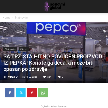
Home
Najnovije
Najnovije
Vijesti
SA TRŽIŠTA HITNO POVUČEN PROIZVOD
IZ PEPKA! Koriste ga deca, a može biti
opasan po zdravlje
By
Mirza D.
-
April 9, 2026
864
0
Oglasi - Advertisement