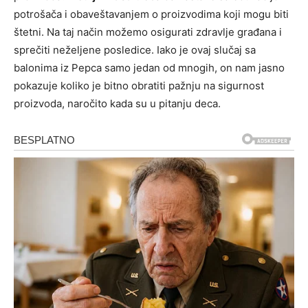
potrošača i obaveštavanjem o proizvodima koji mogu biti
štetni. Na taj način možemo osigurati zdravlje građana i
sprečiti neželjene posledice. Iako je ovaj slučaj sa
balonima iz Pepca samo jedan od mnogih, on nam jasno
pokazuje koliko je bitno obratiti pažnju na sigurnost
proizvoda, naročito kada su u pitanju deca.