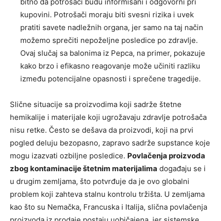
bitno da potrošači budu informisani i odgovorni pri
kupovini. Potrošači moraju biti svesni rizika i uvek
pratiti savete nadležnih organa, jer samo na taj način
možemo sprečiti nepoželjne posledice po zdravlje.
Ovaj slučaj sa balonima iz Pepca, na primer, pokazuje
kako brzo i efikasno reagovanje može učiniti razliku
između potencijalne opasnosti i sprečene tragedije.
Slične situacije sa proizvodima koji sadrže štetne
hemikalije i materijale koji ugrožavaju zdravlje potrošača
nisu retke. Često se dešava da proizvodi, koji na prvi
pogled deluju bezopasno, zapravo sadrže supstance koje
mogu izazvati ozbiljne posledice.
Povlačenja proizvoda
zbog kontaminacije štetnim materijalima
događaju se i
u drugim zemljama, što potvrđuje da je ovo globalni
problem koji zahteva stalnu kontrolu tržišta. U zemljama
kao što su Nemačka, Francuska i Italija, slična povlačenja
proizvoda iz prodaje postaju uobičajena, jer sistemske