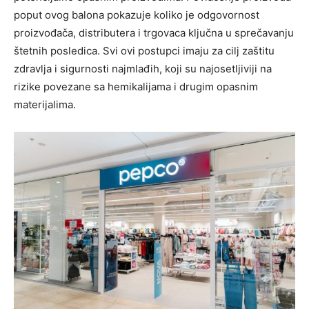
poput ovog balona pokazuje koliko je odgovornost
proizvođača, distributera i trgovaca ključna u sprečavanju
štetnih posledica. Svi ovi postupci imaju za cilj zaštitu
zdravlja i sigurnosti najmlađih, koji su najosetljiviji na
rizike povezane sa hemikalijama i drugim opasnim
materijalima.