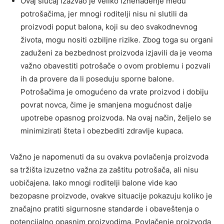
Ovaj slučaj izazvao je veliko iznenađenje među
potrošačima, jer mnogi roditelji nisu ni slutili da
proizvodi poput balona, koji su deo svakodnevnog
života, mogu nositi ozbiljne rizike. Zbog toga su organi
zaduženi za bezbednost proizvoda izjavili da je veoma
važno obavestiti potrošače o ovom problemu i pozvali
ih da provere da li poseduju sporne balone.
Potrošačima je omogućeno da vrate proizvod i dobiju
povrat novca, čime je smanjena mogućnost dalje
upotrebe opasnog proizvoda. Na ovaj način, željelo se
minimizirati šteta i obezbediti zdravlje kupaca.
Važno je napomenuti da su ovakva povlačenja proizvoda
sa tržišta izuzetno važna za zaštitu potrošača, ali nisu
uobičajena. Iako mnogi roditelji balone vide kao
bezopasne proizvode, ovakve situacije pokazuju koliko je
značajno pratiti sigurnosne standarde i obaveštenja o
potencijalno opasnim proizvodima. Povlačenje proizvoda