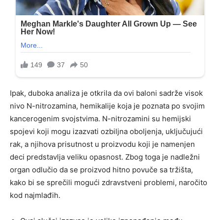
Ipak, duboka analiza je otkrila da ovi baloni sadrže visok
nivo N-nitrozamina, hemikalije koja je poznata po svojim
kancerogenim svojstvima. N-nitrozamini su hemijski
spojevi koji mogu izazvati ozbiljna oboljenja, uključujući
rak, a njihova prisutnost u proizvodu koji je namenjen
deci predstavlja veliku opasnost. Zbog toga je nadležni
organ odlučio da se proizvod hitno povuče sa tržišta,
kako bi se sprečili mogući zdravstveni problemi, naročito
kod najmlađih.