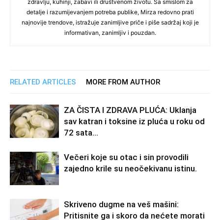
zdravlju, kuhinji, zabavi ili društvenom životu. Sa smislom za
detalje i razumijevanjem potreba publike, Mirza redovno prati
najnovije trendove, istražuje zanimljive priče i piše sadržaj koji je
informativan, zanimljiv i pouzdan.
RELATED ARTICLES
MORE FROM AUTHOR
ZA ČISTA I ZDRAVA PLUĆA: Uklanja
sav katran i toksine iz pluća u roku od
72 sata…
Večeri koje su otac i sin provodili
zajedno krile su neočekivanu istinu.
Skriveno dugme na veš mašini:
Pritisnite ga i skoro da nećete morati