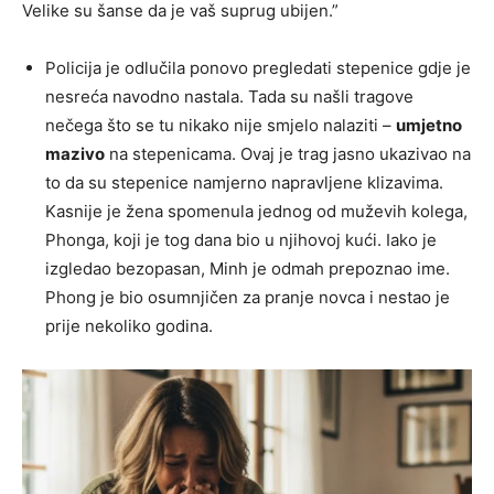
Velike su šanse da je vaš suprug ubijen.”
Policija je odlučila ponovo pregledati stepenice gdje je
nesreća navodno nastala. Tada su našli tragove
nečega što se tu nikako nije smjelo nalaziti –
umjetno
mazivo
na stepenicama. Ovaj je trag jasno ukazivao na
to da su stepenice namjerno napravljene klizavima.
Kasnije je žena spomenula jednog od muževih kolega,
Phonga, koji je tog dana bio u njihovoj kući. Iako je
izgledao bezopasan, Minh je odmah prepoznao ime.
Phong je bio osumnjičen za pranje novca i nestao je
prije nekoliko godina.