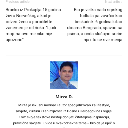
Previous article
Next article
Branko iz Prokuplja 15 godina
Bio je velika nada srpskog
živi u Norveškoj, a kad je
fudbala pa završio kao
odveo ženu u porodilište
beskućnik: 6 godina lutao
zanemeo je od šoka: “Ljudi
ulicama Beograda, spavao sa
moji, na ovo me niko nije
psima, a onda slučajno sreće
upozorio”
nju i tu se sve menja
Mirza D.
Mirza je iskusni novinar i autor specijalizovan za lifestyle,
savjete, kulturu i zanimljivosti iz Bosne i Hercegovine i regije.
Kroz svoje tekstove nastoji donijeti čitateljima inspiraciju,
praktične savjete i uvide u svakodnevne teme – bilo da je riječ o