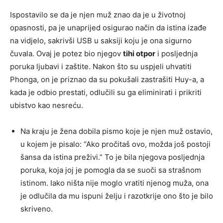
Ispostavilo se da je njen muž znao da je u životnoj
opasnosti, pa je unaprijed osigurao način da istina izađe
na vidjelo, sakrivši USB u saksiji koju je ona sigurno
čuvala. Ovaj je potez bio njegov
tihi otpor
i posljednja
poruka ljubavi i zaštite. Nakon što su uspjeli uhvatiti
Phonga, on je priznao da su pokušali zastrašiti Huy-a, a
kada je odbio prestati, odlučili su ga eliminirati i prikriti
ubistvo kao nesreću.
Na kraju je žena dobila pismo koje je njen muž ostavio,
u kojem je pisalo: “Ako pročitaš ovo, možda još postoji
šansa da istina preživi.” To je bila njegova posljednja
poruka, koja joj je pomogla da se suoči sa strašnom
istinom. Iako ništa nije moglo vratiti njenog muža, ona
je odlučila da mu ispuni želju i razotkrije ono što je bilo
skriveno.