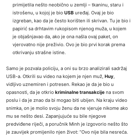
primijetila nešto neobično u zemlji – tkaninu, staru i
istrošenu, u kojoj je bio
USB
uređaj. Ovaj je bio
izgreban, kao da je često korišten ili skrivan. Tu je bio i
papirić sa drhtavim rukopisom njenog muža, u kojem
je objašnjavao da, ako je ona našla ovaj paket, on
vjerovatno nije preživio. Ovo je bio prvi korak prema
otkrivanju strašne istine.
Samo je pozvala policiju, a oni su brzo analizirali sadržaj
USB-a. Otkrili su video na kojem je njen muž,
Huy
,
vidljivo uznemiren i potresen. Rekao je da je bio u
opasnosti, da je otkrio
kriminalne transakcije
na svom
poslu i da je znao da bi mogao biti ubijen. Na kraju video
snimka, on je molio svoju ženu da ne vjeruje nikome ako
mu se nešto desi. Zapanjujuće su bile njegove
predviđene riječi, a poručnik Minh je izgovorio nešto što
je zauvijek promijenilo njen život: “Ovo nije bila nesreća.