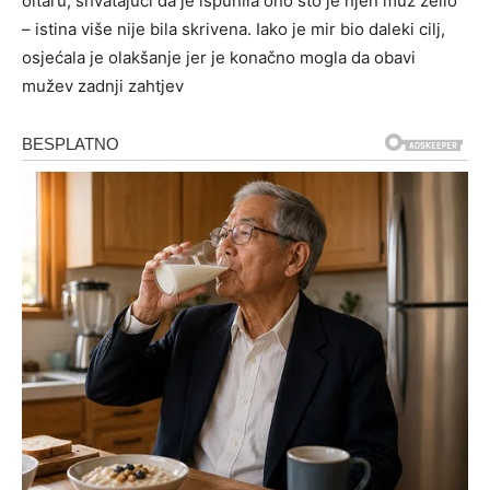
oltaru, shvatajući da je ispunila ono što je njen muž želio
– istina više nije bila skrivena. Iako je mir bio daleki cilj,
osjećala je olakšanje jer je konačno mogla da obavi
mužev zadnji zahtjev