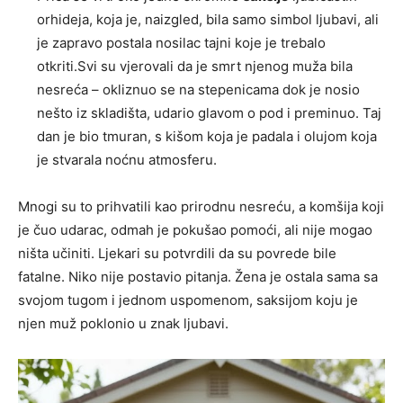
orhideja, koja je, naizgled, bila samo simbol ljubavi, ali
je zapravo postala nosilac tajni koje je trebalo
otkriti.Svi su vjerovali da je smrt njenog muža bila
nesreća – okliznuo se na stepenicama dok je nosio
nešto iz skladišta, udario glavom o pod i preminuo. Taj
dan je bio tmuran, s kišom koja je padala i olujom koja
je stvarala noćnu atmosferu.
Mnogi su to prihvatili kao prirodnu nesreću, a komšija koji
je čuo udarac, odmah je pokušao pomoći, ali nije mogao
ništa učiniti. Ljekari su potvrdili da su povrede bile
fatalne. Niko nije postavio pitanja. Žena je ostala sama sa
svojom tugom i jednom uspomenom, saksijom koju je
njen muž poklonio u znak ljubavi.