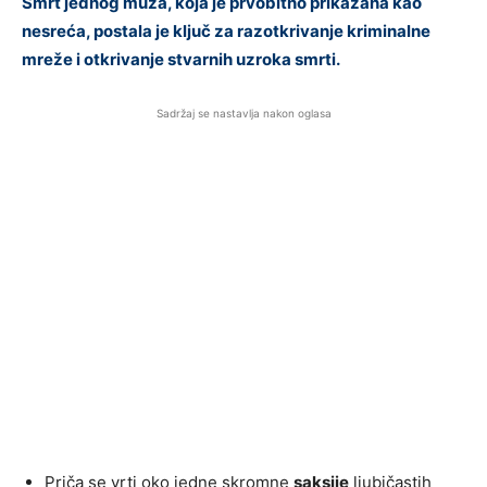
Smrt jednog muža, koja je prvobitno prikazana kao
nesreća, postala je ključ za razotkrivanje kriminalne
mreže i otkrivanje stvarnih uzroka smrti.
Sadržaj se nastavlja nakon oglasa
Priča se vrti oko jedne skromne
saksije
ljubičastih