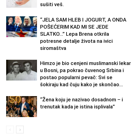
sušiti veš.
“JELA SAM HLEB I JOGURT, A ONDA
POŠEĆERIM KAD MI SE JEDE
SLATKO…” Lepa Brena otkrila
potresne detalje života na ivici
siromaštva
Himzo je bio cenjeni muslimanski lekar
u Bosni, pa pokrao čuvenog Srbina i
postao popularni pevač: Svi se
šokiraju kad čuju kako je skončao...
“Žena koju je nazivao dosadnom – i
trenutak kada je istina isplivala”