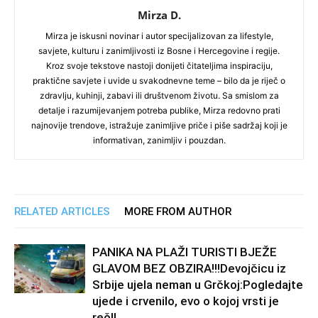
Mirza D.
Mirza je iskusni novinar i autor specijalizovan za lifestyle,
savjete, kulturu i zanimljivosti iz Bosne i Hercegovine i regije.
Kroz svoje tekstove nastoji donijeti čitateljima inspiraciju,
praktične savjete i uvide u svakodnevne teme – bilo da je riječ o
zdravlju, kuhinji, zabavi ili društvenom životu. Sa smislom za
detalje i razumijevanjem potreba publike, Mirza redovno prati
najnovije trendove, istražuje zanimljive priče i piše sadržaj koji je
informativan, zanimljiv i pouzdan.
RELATED ARTICLES
MORE FROM AUTHOR
PANIKA NA PLAŽI TURISTI BJEŽE
GLAVOM BEZ OBZIRA!!!Devojčicu iz
Srbije ujela neman u Grčkoj:Pogledajte
ujede i crvenilo, evo o kojoj vrsti je
reč!!