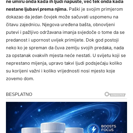
ne umiru onda kada ih ljudi napuste, već tek onda kada
nestane ljubavi prema njima.
Paški je svojim primjerom
dokazao da jedan čovjek može sačuvati uspomenu na
čitavu zajednicu. Njegova uređena bašta, obnovljeni
putevi i pažljivo održavana imanja svjedoče o tome da se
predanost i upornost uvijek primijete. Dok god postoji
neko ko je spreman da čuva zemlju svojih predaka, nada
za opstanak ovakvih mjesta neće nestati. U svijetu koji se
neprestano mijenja, upravo takvi ljudi podsjećaju koliko
su korijeni važni i koliko vrijednosti nosi mjesto koje
zovemo dom.