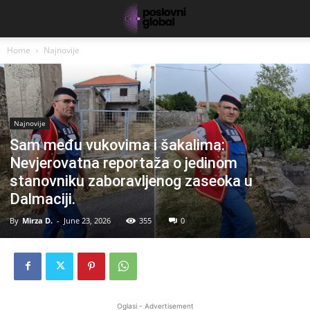
Home
Najnovije
Najnovije
Sam među vukovima i šakalima:
Nevjerovatna reportaža o jedinom
stanovniku zaboravljenog zaseoka u
Dalmaciji.
By
Mirza D.
-
June 23, 2026
355
0
Oglasi - Advertisement