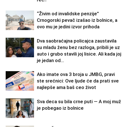
“Živim od invalidske penzije”
Crnogorski pevač izašao iz bolnice, a
ovo mu je jedini izvor prihoda
Dva saobraćajna policajca zaustavila
su mladu ženu bez razloga, pribili je uz
auto i grubo stavili joj lisice. Ali kada joj
je jedan od...
Ako imate ova 3 broja u JMBG, pravi
ste srećnici: Ove ljude će da prati sve
najlepše ama baš ceo život
Sva deca su bila crne puti — A moj muž
je pobegao iz bolnice