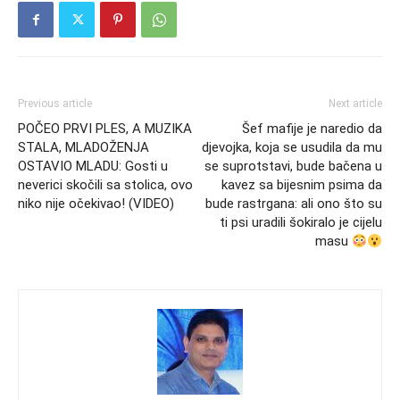
Previous article
Next article
POČEO PRVI PLES, A MUZIKA
Šef mafije je naredio da
STALA, MLADOŽENJA
djevojka, koja se usudila da mu
OSTAVIO MLADU: Gosti u
se suprotstavi, bude bačena u
neverici skočili sa stolica, ovo
kavez sa bijesnim psima da
niko nije očekivao! (VIDEO)
bude rastrgana: ali ono što su
ti psi uradili šokiralo je cijelu
masu