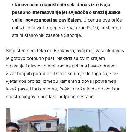
stanovnicima napuštenih sela danas izazivaju
posebno interesovanje jer svjedoče o snazi ljudske
volje i povezanosti sa zavičajem.
U centru ove priče
nalazi se čovjek kojeg svi znaju kao Paški, posljednji
stalni stanovnik zaseoka Šaponje.
Smješten nedaleko od Benkovca, ovaj mali zaseok danas
je gotovo potpuno pust. Nekada su ovim krajem
odzvanjali glasovi djece, rad na poljima i svakodnevni
život brojnih porodica. Danas se umjesto toga čuje tek
vjetar koji prolazi između kamenih zidova i povremeni
lavež pasa. Uprkos tome, Paški nije želio da dozvoli da
mjesto njegovih predaka potpuno nestane.