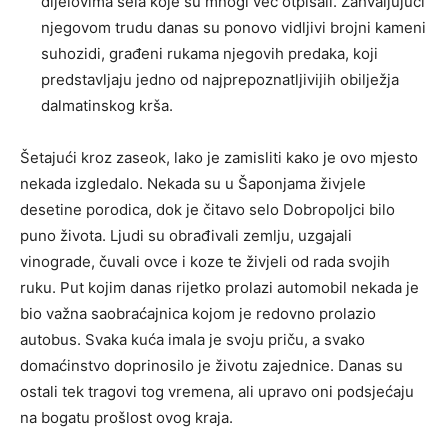
dijelovima sela koje su mnogi već otpisali. Zahvaljujući
njegovom trudu danas su ponovo vidljivi brojni kameni
suhozidi, građeni rukama njegovih predaka, koji
predstavljaju jedno od najprepoznatljivijih obilježja
dalmatinskog krša.
Šetajući kroz zaseok, lako je zamisliti kako je ovo mjesto
nekada izgledalo. Nekada su u Šaponjama živjele
desetine porodica, dok je čitavo selo Dobropoljci bilo
puno života. Ljudi su obrađivali zemlju, uzgajali
vinograde, čuvali ovce i koze te živjeli od rada svojih
ruku. Put kojim danas rijetko prolazi automobil nekada je
bio važna saobraćajnica kojom je redovno prolazio
autobus. Svaka kuća imala je svoju priču, a svako
domaćinstvo doprinosilo je životu zajednice. Danas su
ostali tek tragovi tog vremena, ali upravo oni podsjećaju
na bogatu prošlost ovog kraja.