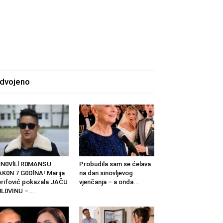
zdvojeno
BN0VlLl R0MANSU
Probudila sam se ćelava
K0N 7 G0DlNA! Marija
na dan sinovljevog
rifović pokazala JAČU
vjenčanja – a onda...
L0VINU –...