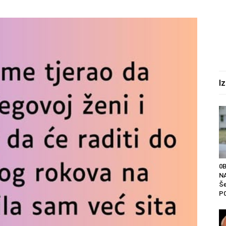
I
0
NA
Še
P0