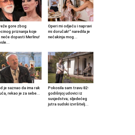
eže gore zbog
Operi mi odjeću i napravi
cinog priznanja koje
mi doručak!“ naredila je
 neće dopasti Merlinu!
nećakinja mog...
sle...
d je saznao da ima rak
Pokosila sam travu 82-
uća, rekao je za sebe...
godišnjoj udovici iz
susjedstva; sljedećeg
jutra sudski izvršitelj...