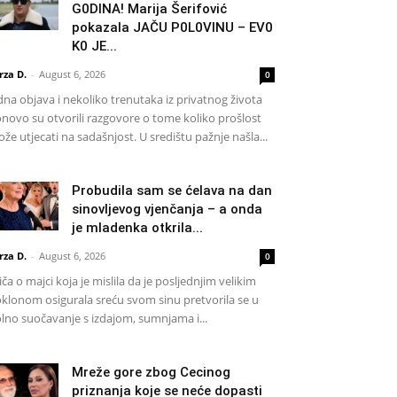
G0DlNA! Marija Šerifović
pokazala JAČU P0L0VINU – EV0
K0 JE...
rza D.
-
August 6, 2026
0
dna objava i nekoliko trenutaka iz privatnog života
novo su otvorili razgovore o tome koliko prošlost
že utjecati na sadašnjost. U središtu pažnje našla...
Probudila sam se ćelava na dan
sinovljevog vjenčanja – a onda
je mladenka otkrila...
rza D.
-
August 6, 2026
0
iča o majci koja je mislila da je posljednjim velikim
klonom osigurala sreću svom sinu pretvorila se u
lno suočavanje s izdajom, sumnjama i...
Mreže gore zbog Cecinog
priznanja koje se neće dopasti