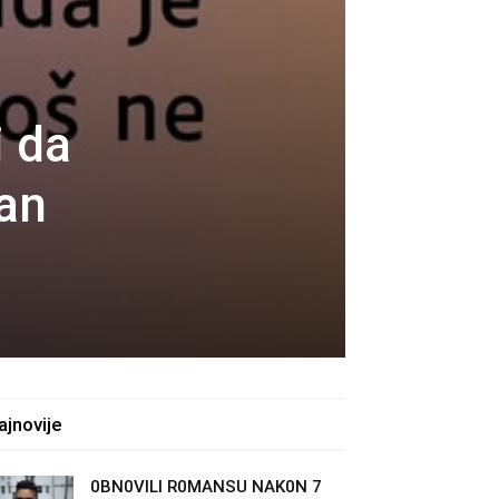
i da
dan
ajnovije
0BN0VlLl R0MANSU NAK0N 7