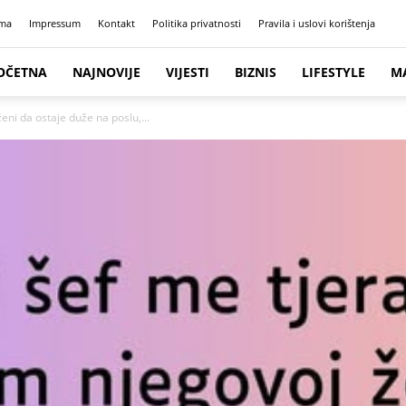
ma
Impressum
Kontakt
Politika privatnosti
Pravila i uslovi korištenja
OČETNA
NAJNOVIJE
VIJESTI
BIZNIS
LIFESTYLE
M
eni da ostaje duže na poslu,...