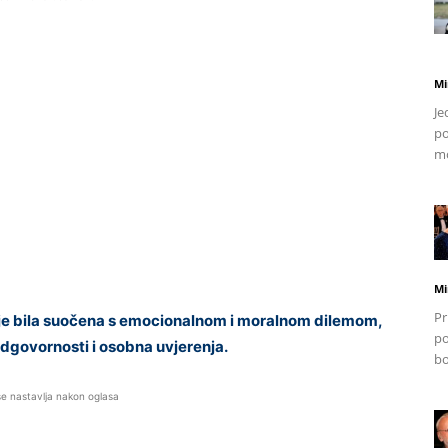
Mi
Je
po
mo
Mi
Pr
a je bila suočena s emocionalnom i moralnom dilemom,
po
 odgovornosti i osobna uvjerenja.
bo
se nastavlja nakon oglasa