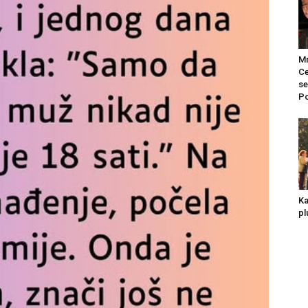
Mr
Ce
se
Po
Ka
pl