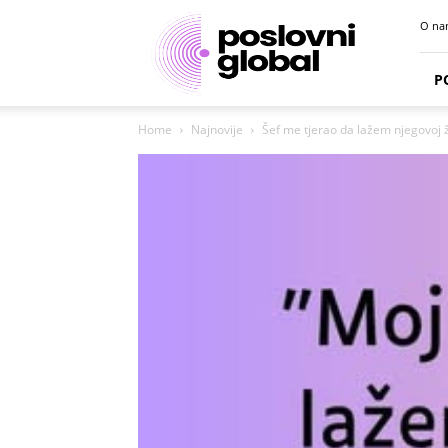
Poslovni
O na
portal
P
Home
Najnovije
Šef me tjerao da lažem njegovoj ž