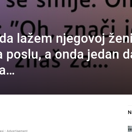
 da lažem njegovoj žen
a poslu, a onda jedan 
la…
N
asi - Advertisement