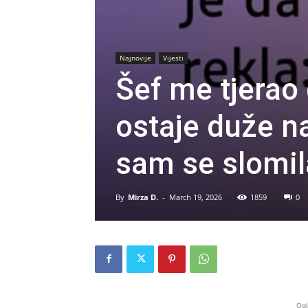
Najnovije
Vijesti
Šef me tjerao
ostaje duže n
sam se slomi
By
Mirza D.
-
March 19, 2026
1859
0
Ogl