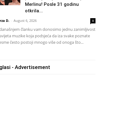
Merlinu! Posle 31 godinu
otkrila...
rza D.
-
August 6, 2026
0
današnjem članku vam donosimo jednu zanimljivost
 svijeta muzike koja podsjeća da iza svake poznate
esme često postoji mnogo više od onoga što...
glasi - Advertisement