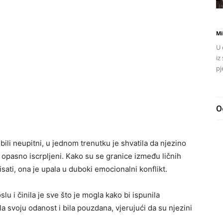
Mi
U 
iz
pj
O
bili neupitni, u jednom trenutku je shvatila da njezino
 opasno iscrpljeni. Kako su se granice između ličnih
sati, ona je upala u duboki emocionalni konflikt.
u i činila je sve što je mogla kako bi ispunila
 svoju odanost i bila pouzdana, vjerujući da su njezini