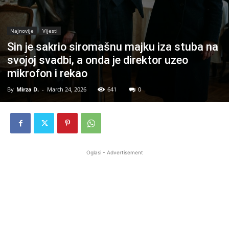
Najnovije
Vijesti
Sin je sakrio siromašnu majku iza stuba na
svojoj svadbi, a onda je direktor uzeo
mikrofon i rekao
By
Mirza D.
-
March 24, 2026
641
0
Oglasi - Advertisement