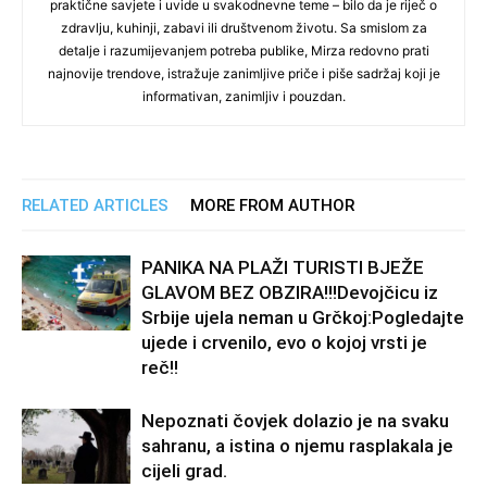
praktične savjete i uvide u svakodnevne teme – bilo da je riječ o
zdravlju, kuhinji, zabavi ili društvenom životu. Sa smislom za
detalje i razumijevanjem potreba publike, Mirza redovno prati
najnovije trendove, istražuje zanimljive priče i piše sadržaj koji je
informativan, zanimljiv i pouzdan.
RELATED ARTICLES
MORE FROM AUTHOR
PANIKA NA PLAŽI TURISTI BJEŽE
GLAVOM BEZ OBZIRA!!!Devojčicu iz
Srbije ujela neman u Grčkoj:Pogledajte
ujede i crvenilo, evo o kojoj vrsti je
reč!!
Nepoznati čovjek dolazio je na svaku
sahranu, a istina o njemu rasplakala je
cijeli grad.