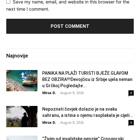
Save my name, email, and website in this browser for the
next time I comment.
Najnovije
PANIKA NA PLAŽI TURISTI BJEŽE GLAVOM
BEZ OBZIRA!!!Devojčicu iz Srbije ujela neman
u Grčkoj:Pogledajte...
Mirza D.
-
August 8, 2026
0
Nepoznati čovjek dolazio je na svaku
sahranu, a istina o njemu rasplakala je cijeli...
Mirza D.
-
August 8, 2026
0
“Živim od invalidske penzije” Crnogorski