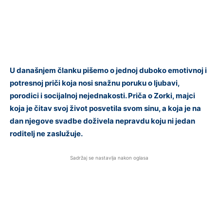
U današnjem članku pišemo o jednoj duboko emotivnoj i
potresnoj priči koja nosi snažnu poruku o ljubavi,
porodici i socijalnoj nejednakosti. Priča o Zorki, majci
koja je čitav svoj život posvetila svom sinu, a koja je na
dan njegove svadbe doživela nepravdu koju ni jedan
roditelj ne zaslužuje.
Sadržaj se nastavlja nakon oglasa