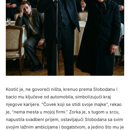
Kostić je, ne govoreći ništa, krenuo prema Slobodanu i
bacio mu ključeve od automobila, simbolizujući kraj
njegove karijere. “Čovek koji se stidi svoje majke”, rekao
je, “nema mesta u mojoj firmi.” Zorka je, s tugom u srcu,
napustila svadbeni prijem, ostavljajući Slobodana sa svim
svojim lažnim ambicijama i bogatstvom, a jedino što mu je