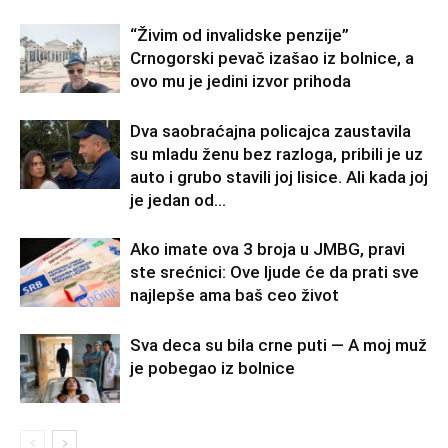
“Živim od invalidske penzije”
Crnogorski pevač izašao iz bolnice, a
ovo mu je jedini izvor prihoda
Dva saobraćajna policajca zaustavila
su mladu ženu bez razloga, pribili je uz
auto i grubo stavili joj lisice. Ali kada joj
je jedan od...
Ako imate ova 3 broja u JMBG, pravi
ste srećnici: Ove ljude će da prati sve
najlepše ama baš ceo život
Sva deca su bila crne puti — A moj muž
je pobegao iz bolnice