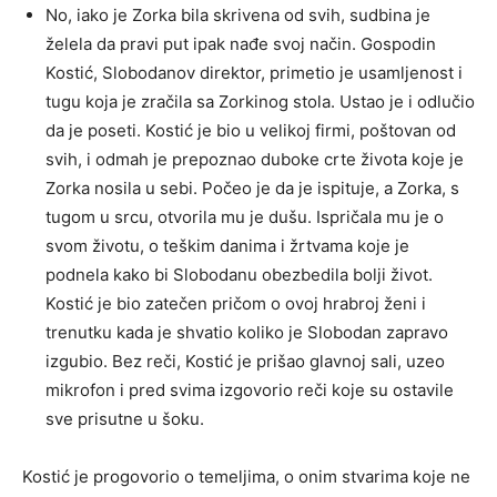
No, iako je Zorka bila skrivena od svih, sudbina je
želela da pravi put ipak nađe svoj način. Gospodin
Kostić, Slobodanov direktor, primetio je usamljenost i
tugu koja je zračila sa Zorkinog stola. Ustao je i odlučio
da je poseti. Kostić je bio u velikoj firmi, poštovan od
svih, i odmah je prepoznao duboke crte života koje je
Zorka nosila u sebi. Počeo je da je ispituje, a Zorka, s
tugom u srcu, otvorila mu je dušu. Ispričala mu je o
svom životu, o teškim danima i žrtvama koje je
podnela kako bi Slobodanu obezbedila bolji život.
Kostić je bio zatečen pričom o ovoj hrabroj ženi i
trenutku kada je shvatio koliko je Slobodan zapravo
izgubio. Bez reči, Kostić je prišao glavnoj sali, uzeo
mikrofon i pred svima izgovorio reči koje su ostavile
sve prisutne u šoku.
Kostić je progovorio o temeljima, o onim stvarima koje ne