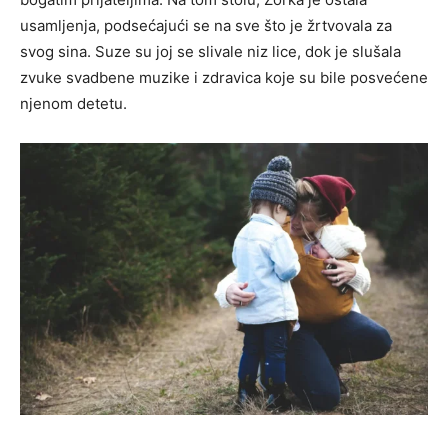
usamljenja, podsećajući se na sve što je žrtvovala za
svog sina. Suze su joj se slivale niz lice, dok je slušala
zvuke svadbene muzike i zdravica koje su bile posvećene
njenom detetu.