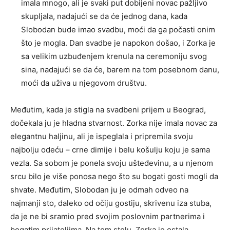
imala mnogo, ali je svaki put dobijeni novac pažljivo
skupljala, nadajući se da će jednog dana, kada
Slobodan bude imao svadbu, moći da ga počasti onim
što je mogla. Dan svadbe je napokon došao, i Zorka je
sa velikim uzbuđenjem krenula na ceremoniju svog
sina, nadajući se da će, barem na tom posebnom danu,
moći da uživa u njegovom društvu.
Međutim, kada je stigla na svadbeni prijem u Beograd,
dočekala ju je hladna stvarnost. Zorka nije imala novac za
elegantnu haljinu, ali je ispeglala i pripremila svoju
najbolju odeću – crne dimije i belu košulju koju je sama
vezla. Sa sobom je ponela svoju ušteđevinu, a u njenom
srcu bilo je više ponosa nego što su bogati gosti mogli da
shvate. Međutim, Slobodan ju je odmah odveo na
najmanji sto, daleko od očiju gostiju, skrivenu iza stuba,
da je ne bi sramio pred svojim poslovnim partnerima i
bogatim prijateljima. Na tom stolu, Zorka je ostala