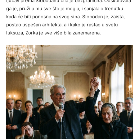
ljubav prema Slobodanu bila je bezgranična. Odškolovala
ga je, pružila mu sve što je mogla, i sanjala o trenutku
kada će biti ponosna na svog sina. Slobodan je, zaista,
postao uspešan arhitekta, ali kako je rastao u svetu
luksuza, Zorka je sve više bila zanemarena.