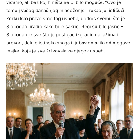
viđamo, ali bez kojih ništa ne bi bilo moguće. “Ovo je
temelj vašeg današnjeg mladoženje”, rekao je, ističući
Zorku kao pravo srce tog uspeha, uprkos svemu što je
Slobodan uradio kako bi je sakrio. Reči su bile jasne –
Slobodan je sve što je postigao izgradio na lažima i
prevari, dok je istinska snaga i ljubav dolazila od njegove
majke, koja je sve žrtvovala za njegov uspeh.