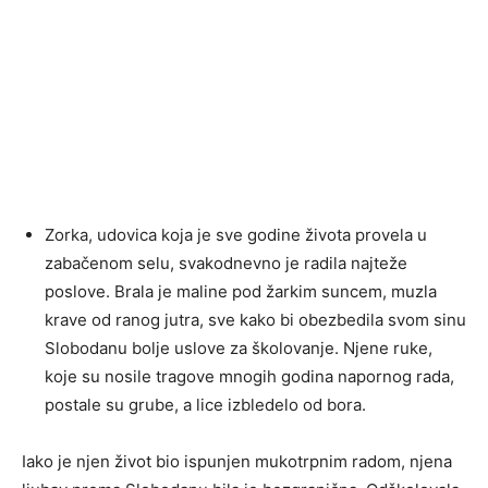
Zorka, udovica koja je sve godine života provela u
zabačenom selu, svakodnevno je radila najteže
poslove. Brala je maline pod žarkim suncem, muzla
krave od ranog jutra, sve kako bi obezbedila svom sinu
Slobodanu bolje uslove za školovanje. Njene ruke,
koje su nosile tragove mnogih godina napornog rada,
postale su grube, a lice izbledelo od bora.
Iako je njen život bio ispunjen mukotrpnim radom, njena