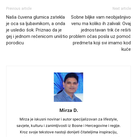
Previous article
Next article
Naša čuvena glumica zatekla
Sobne biljke vam neobjašnjivo
je oca sa ljubavnikom, a onda
venu ma koliko ih zalivali: Ovaj
je usledio šok: Priznao da je
jednostavan trik će rešiti
gej i jednom rečenicom uništio
problem očas posla uz pomoć
porodicu
predmeta koji svi imamo kod
kuće
Mirza D.
Mirza je iskusni novinar i autor specijalizovan za lifestyle,
savjete, kulturu i zanimljivosti iz Bosne i Hercegovine i regije.
Kroz svoje tekstove nastoji donijeti čitateljima inspiraciju,