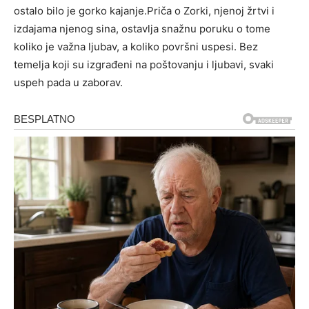
ostalo bilo je gorko kajanje.Priča o Zorki, njenoj žrtvi i
izdajama njenog sina, ostavlja snažnu poruku o tome
koliko je važna ljubav, a koliko površni uspesi. Bez
temelja koji su izgrađeni na poštovanju i ljubavi, svaki
uspeh pada u zaborav.