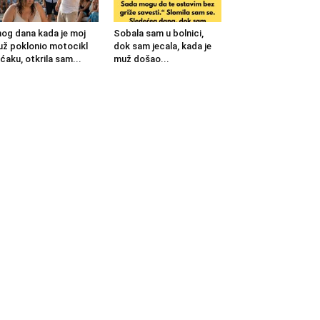
og dana kada je moj
Sobala sam u bolnici,
ž poklonio motocikl
dok sam jecala, kada je
ćaku, otkrila sam...
muž došao...