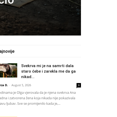
ajnovije
Svekrva mi je na samrti dala
staro ćebe i zarekla me da ga
nikad...
rza D.
-
August 5, 2026
0
dinama je Olga vjerovala da je njena svekrva Ana
adna i zatvorena žena koja nikada nije pokazivala
avu ljubav. Sve se promijenilo kada je,...