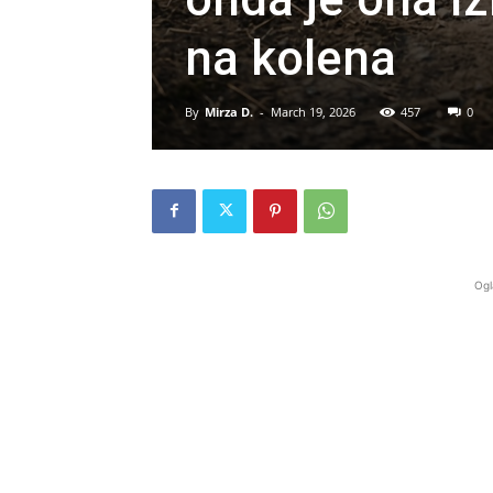
na kolena
By
Mirza D.
-
March 19, 2026
457
0
Ogl