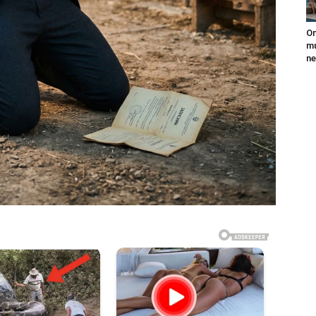
On
mu
ne