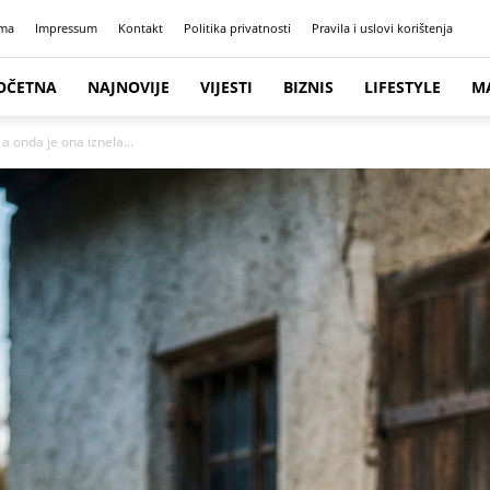
ma
Impressum
Kontakt
Politika privatnosti
Pravila i uslovi korištenja
OČETNA
NAJNOVIJE
VIJESTI
BIZNIS
LIFESTYLE
M
a onda je ona iznela...