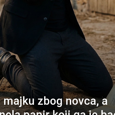
a majku zbog novca, a
nela papir koji ga je ba