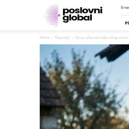
Poslovni
O na
portal
P
Home
Najnovije
Sin je urlao na majku zbog novca, 