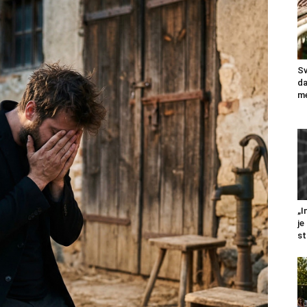
Sv
da
me
„I
je
st