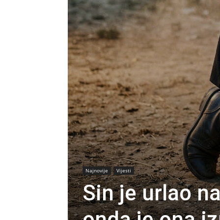
Najnovije
Vijesti
Sin je urlao n
onda je ona iz