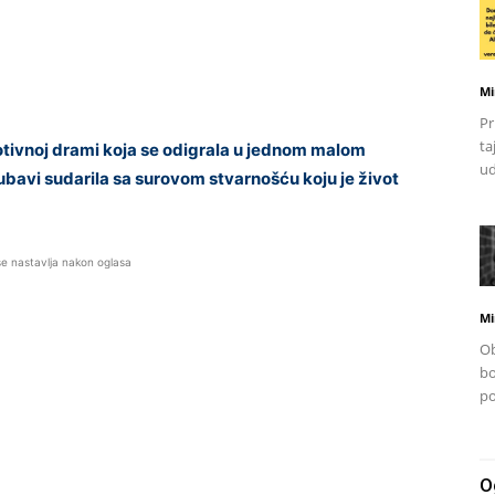
Mi
Pr
ta
ivnoj drami koja se odigrala u jednom malom
ud
bavi sudarila sa surovom stvarnošću koju je život
se nastavlja nakon oglasa
Mi
Ob
bo
po
O