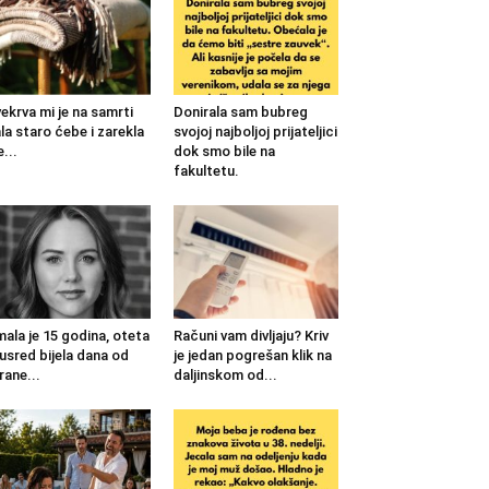
ekrva mi je na samrti
Donirala sam bubreg
la staro ćebe i zarekla
svojoj najboljoj prijateljici
...
dok smo bile na
fakultetu.
mala je 15 godina, oteta
Računi vam divljaju? Kriv
 usred bijela dana od
je jedan pogrešan klik na
rane...
daljinskom od...