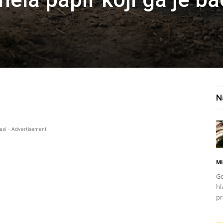
N
asi - Advertisement
Mi
Go
hl
pr