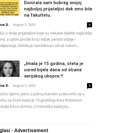
Donirala sam bubreg svojoj
najboljoj prijateljici dok smo bile
na fakultetu.
rza D.
-
August 5, 2026
0
iča o dvije prijateljice koje su nekada dijelile najdublje
jne, a zatim prošle kroz težak period izdaje i
aljavanja, dobila je neočekivan obrat nakon...
„Imala je 15 godina, oteta je
usred bijela dana od strane
serijskog ubojice.!!
rza D.
-
August 5, 2026
0
ično ljetno jutro u Južnoj Karolini pretvorilo se u
rbu za život kada je 15-godišnja Kara Robinson
stala žrtva otmice. U trenutku kada joj...
glasi - Advertisement