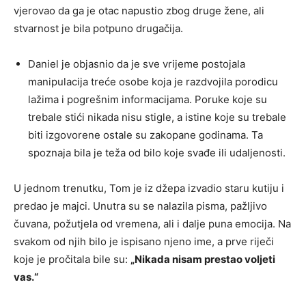
vjerovao da ga je otac napustio zbog druge žene, ali
stvarnost je bila potpuno drugačija.
Daniel je objasnio da je sve vrijeme postojala
manipulacija treće osobe koja je razdvojila porodicu
lažima i pogrešnim informacijama. Poruke koje su
trebale stići nikada nisu stigle, a istine koje su trebale
biti izgovorene ostale su zakopane godinama. Ta
spoznaja bila je teža od bilo koje svađe ili udaljenosti.
U jednom trenutku, Tom je iz džepa izvadio staru kutiju i
predao je majci. Unutra su se nalazila pisma, pažljivo
čuvana, požutjela od vremena, ali i dalje puna emocija. Na
svakom od njih bilo je ispisano njeno ime, a prve riječi
koje je pročitala bile su:
„Nikada nisam prestao voljeti
vas.“