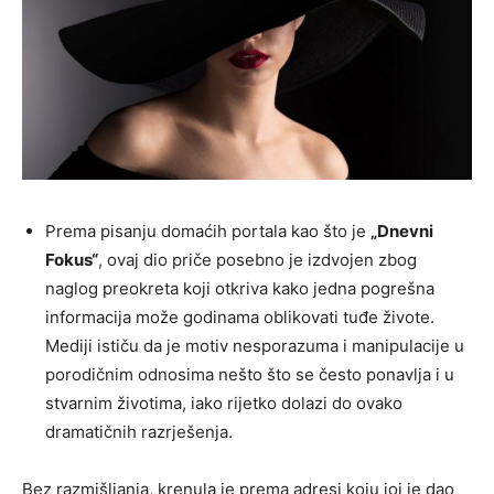
Prema pisanju domaćih portala kao što je
„Dnevni
Fokus“
, ovaj dio priče posebno je izdvojen zbog
naglog preokreta koji otkriva kako jedna pogrešna
informacija može godinama oblikovati tuđe živote.
Mediji ističu da je motiv nesporazuma i manipulacije u
porodičnim odnosima nešto što se često ponavlja i u
stvarnim životima, iako rijetko dolazi do ovako
dramatičnih razrješenja.
Bez razmišljanja, krenula je prema adresi koju joj je dao