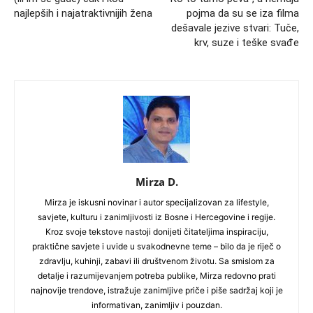
najlepših i najatraktivnijih žena
pojma da su se iza filma
dešavale jezive stvari: Tuče,
krv, suze i teške svađe
Mirza D.
Mirza je iskusni novinar i autor specijalizovan za lifestyle,
savjete, kulturu i zanimljivosti iz Bosne i Hercegovine i regije.
Kroz svoje tekstove nastoji donijeti čitateljima inspiraciju,
praktične savjete i uvide u svakodnevne teme – bilo da je riječ o
zdravlju, kuhinji, zabavi ili društvenom životu. Sa smislom za
detalje i razumijevanjem potreba publike, Mirza redovno prati
najnovije trendove, istražuje zanimljive priče i piše sadržaj koji je
informativan, zanimljiv i pouzdan.