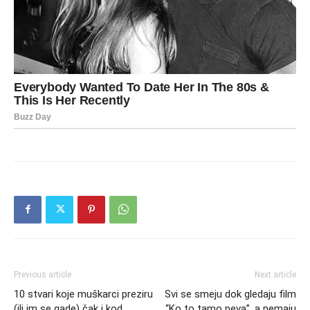
Previous article
Next article
10 stvari koje muškarci preziru
Svi se smeju dok gledaju film
(ili im se gade) čak i kod
“Ko to tamo peva”, a nemaju