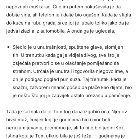
nepoznati muškarac. Cijelim putem pokušavala je da
dobije sina, ali telefon je i dalje bio ugašen. Kada je stigla
do kuće na rubu grada, srce joj je lupalo toliko jako da je
jedva izlazila iz automobila. A onda ga je ugledala.
Sjedio je u unutrašnjosti, spuštene glave, slomljen i
tih. U trenutku kada ga je vidjela živog, sve što je
osjećala pretvorilo se u olakšanje pomiješano sa
strahom. Utrčala je unutra i izgovorila njegovo ime, a
on je podigao pogled pun suza. Taj trenutak, kada je
snažni, zatvoreni mladić počeo da plače kao dijete, bio
je nešto što joj je zauvijek ostalo urezano u pamćenje.
Tada je saznala da je Tom tog dana izgubio oca. Njegov
bivši muž, čovjek koji je godinama bio izvor boli i
nerazumijevanja, preminuo je, ali to nije bio jedini šok.
Istina koju je Tom otkrio bila je još teža — godinama je