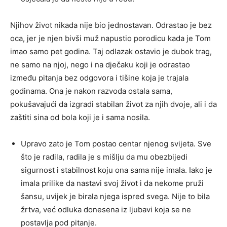
Njihov život nikada nije bio jednostavan. Odrastao je bez
oca, jer je njen bivši muž napustio porodicu kada je Tom
imao samo pet godina. Taj odlazak ostavio je dubok trag,
ne samo na njoj, nego i na dječaku koji je odrastao
između pitanja bez odgovora i tišine koja je trajala
godinama. Ona je nakon razvoda ostala sama,
pokušavajući da izgradi stabilan život za njih dvoje, ali i da
zaštiti sina od bola koji je i sama nosila.
Upravo zato je Tom postao centar njenog svijeta. Sve
što je radila, radila je s mišlju da mu obezbijedi
sigurnost i stabilnost koju ona sama nije imala. Iako je
imala prilike da nastavi svoj život i da nekome pruži
šansu, uvijek je birala njega ispred svega. Nije to bila
žrtva, već odluka donesena iz ljubavi koja se ne
postavlja pod pitanje.