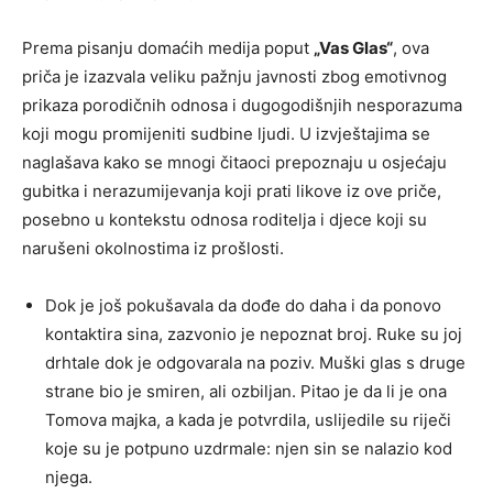
Prema pisanju domaćih medija poput
„Vas Glas“
, ova
priča je izazvala veliku pažnju javnosti zbog emotivnog
prikaza porodičnih odnosa i dugogodišnjih nesporazuma
koji mogu promijeniti sudbine ljudi. U izvještajima se
naglašava kako se mnogi čitaoci prepoznaju u osjećaju
gubitka i nerazumijevanja koji prati likove iz ove priče,
posebno u kontekstu odnosa roditelja i djece koji su
narušeni okolnostima iz prošlosti.
Dok je još pokušavala da dođe do daha i da ponovo
kontaktira sina, zazvonio je nepoznat broj. Ruke su joj
drhtale dok je odgovarala na poziv. Muški glas s druge
strane bio je smiren, ali ozbiljan. Pitao je da li je ona
Tomova majka, a kada je potvrdila, uslijedile su riječi
koje su je potpuno uzdrmale: njen sin se nalazio kod
njega.