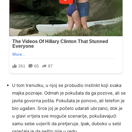
U tom trenutku, u njoj se probudio instinkt koji svaka
majka poznaje. Odmah je pokušala da ga pozove, ali se
javila govorna pošta. Pokušala je ponovo, ali telefon je
bio ugašen. Srce joj je počelo udarati ubrzano, dok je
u glavi vrtjela sve moguće scenarije, pokušavajući
samu sebe uvjeriti da pretjeruje. Ipak, duboko u sebi
osjećala je da nešto nije u redu.