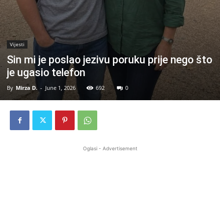
Vijesti
Sin mi je poslao jezivu poruku prije nego što
je ugasio telefon
By
Mirza D.
-
June 1, 2026
692
0
Oglasi - Advertisement