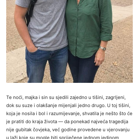
Te noći, majka i sin su sjedili zajedno u tišini, zagrljeni,
dok su suze i olakšanje mijenjali jedno drugo. U toj tišini,
koja je nosila i bol i razumijevanje, shvatila je nešto što će
je pratiti do kraja života — da ponekad najveća tragedija
nije gubitak čovjeka, već godine provedene u vjerovanju
u laži koje su mogle biti spriječene jednom jedinom