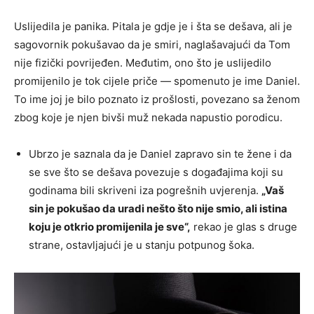
Uslijedila je panika. Pitala je gdje je i šta se dešava, ali je
sagovornik pokušavao da je smiri, naglašavajući da Tom
nije fizički povrijeđen. Međutim, ono što je uslijedilo
promijenilo je tok cijele priče — spomenuto je ime Daniel.
To ime joj je bilo poznato iz prošlosti, povezano sa ženom
zbog koje je njen bivši muž nekada napustio porodicu.
Ubrzo je saznala da je Daniel zapravo sin te žene i da
se sve što se dešava povezuje s događajima koji su
godinama bili skriveni iza pogrešnih uvjerenja.
„Vaš
sin je pokušao da uradi nešto što nije smio, ali istina
koju je otkrio promijenila je sve“,
rekao je glas s druge
strane, ostavljajući je u stanju potpunog šoka.