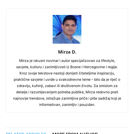
Mirza D.
Mirza je iskusni novinar i autor specijalizovan za lifestyle,
savjete, kulturu i zanimljivosti iz Bosne i Hercegovine i regije.
Kroz svoje tekstove nastoji donijeti čitateljima inspiraciju,
praktične savjete i uvide u svakodnevne teme – bilo da je riječ o
zdravlju, kuhinji, zabavi ili društvenom životu. Sa smislom za
detalje i razumijevanjem potreba publike, Mirza redovno prati
najnovije trendove, istražuje zanimljive priče i piše sadržaj koji je
informativan, zanimljiv i pouzdan.