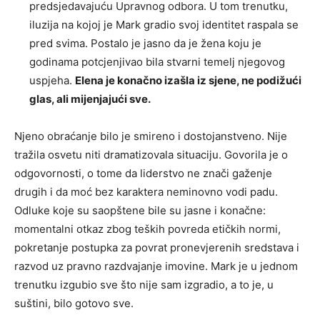
predsjedavajuću Upravnog odbora. U tom trenutku,
iluzija na kojoj je Mark gradio svoj identitet raspala se
pred svima. Postalo je jasno da je žena koju je
godinama potcjenjivao bila stvarni temelj njegovog
uspjeha.
Elena je konačno izašla iz sjene, ne podižući
glas, ali mijenjajući sve.
Njeno obraćanje bilo je smireno i dostojanstveno. Nije
tražila osvetu niti dramatizovala situaciju. Govorila je o
odgovornosti, o tome da liderstvo ne znači gaženje
drugih i da moć bez karaktera neminovno vodi padu.
Odluke koje su saopštene bile su jasne i konačne:
momentalni otkaz zbog teških povreda etičkih normi,
pokretanje postupka za povrat pronevjerenih sredstava i
razvod uz pravno razdvajanje imovine. Mark je u jednom
trenutku izgubio sve što nije sam izgradio, a to je, u
suštini, bilo gotovo sve.