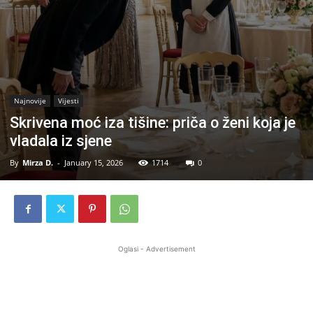
Najnovije
Vijesti
Skrivena moć iza tišine: priča o ženi koja je
vladala iz sjene
By
Mirza D.
-
January 15, 2026
1714
0
Oglasi - Advertisement