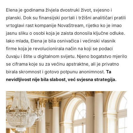
Elena je godinama živjela dvostruki život, svjesno i
planski. Dok su finansijski portali i tržišni analitičari pratili
vrtoglavi rast kompanije NovaStream, rijetko ko je imao
jasnu sliku o osobi koja je zaista donosila ključne odluke.
Iako mlada, Elena je bila osnivačica i većinski vlasnik
firme koja je revolucionirala način na koji se podaci
čuvaju i štite u digitalnom svijetu. Njeno bogatstvo mjerilo
se ciframa koje su za većinu apstraktne, ali je privatno
birala skromnost i gotovo potpunu anonimnost.
Ta
nevidljivost nije bila slabost, već svjesna strategija.