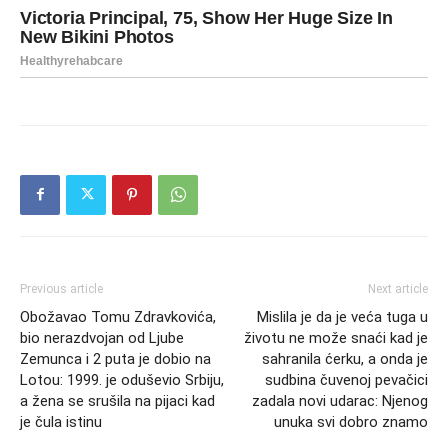
Previous article
Next article
Obožavao Tomu Zdravkovića,
Mislila je da je veća tuga u
bio nerazdvojan od Ljube
životu ne može snaći kad je
Zemunca i 2 puta je dobio na
sahranila ćerku, a onda je
Lotou: 1999. je oduševio Srbiju,
sudbina čuvenoj pevačici
a žena se srušila na pijaci kad
zadala novi udarac: Njenog
je čula istinu
unuka svi dobro znamo