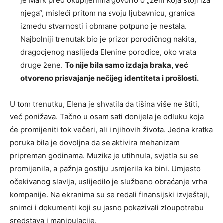
je Mark pred okupljenima govorio o „ženi koja stoji iza
njega“, misleći pritom na svoju ljubavnicu, granica
između stvarnosti i obmane potpuno je nestala.
Najbolniji trenutak bio je prizor porodičnog nakita,
dragocjenog naslijeđa Elenine porodice, oko vrata
druge žene.
To nije bila samo izdaja braka, već
otvoreno prisvajanje nečijeg identiteta i prošlosti.
U tom trenutku, Elena je shvatila da tišina više ne štiti,
već ponižava. Tačno u osam sati donijela je odluku koja
će promijeniti tok večeri, ali i njihovih života. Jedna kratka
poruka bila je dovoljna da se aktivira mehanizam
pripreman godinama. Muzika je utihnula, svjetla su se
promijenila, a pažnja gostiju usmjerila ka bini. Umjesto
očekivanog slavlja, uslijedilo je službeno obraćanje vrha
kompanije. Na ekranima su se redali finansijski izvještaji,
snimci i dokumenti koji su jasno pokazivali zloupotrebu
sredstava i manipulacije.