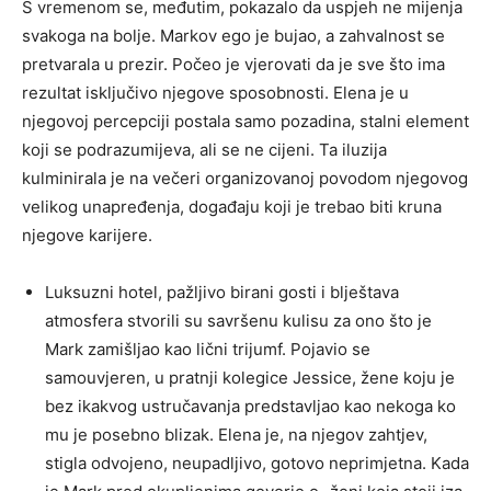
S vremenom se, međutim, pokazalo da uspjeh ne mijenja
svakoga na bolje. Markov ego je bujao, a zahvalnost se
pretvarala u prezir. Počeo je vjerovati da je sve što ima
rezultat isključivo njegove sposobnosti. Elena je u
njegovoj percepciji postala samo pozadina, stalni element
koji se podrazumijeva, ali se ne cijeni. Ta iluzija
kulminirala je na večeri organizovanoj povodom njegovog
velikog unapređenja, događaju koji je trebao biti kruna
njegove karijere.
Luksuzni hotel, pažljivo birani gosti i blještava
atmosfera stvorili su savršenu kulisu za ono što je
Mark zamišljao kao lični trijumf. Pojavio se
samouvjeren, u pratnji kolegice Jessice, žene koju je
bez ikakvog ustručavanja predstavljao kao nekoga ko
mu je posebno blizak. Elena je, na njegov zahtjev,
stigla odvojeno, neupadljivo, gotovo neprimjetna. Kada