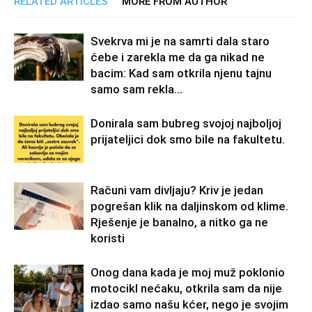
RELATED ARTICLES
MORE FROM AUTHOR
Svekrva mi je na samrti dala staro
ćebe i zarekla me da ga nikad ne
bacim: Kad sam otkrila njenu tajnu
samo sam rekla...
Donirala sam bubreg svojoj najboljoj
prijateljici dok smo bile na fakultetu.
Računi vam divljaju? Kriv je jedan
pogrešan klik na daljinskom od klime.
Rješenje je banalno, a nitko ga ne
koristi
Onog dana kada je moj muž poklonio
motocikl nećaku, otkrila sam da nije
izdao samo našu kćer, nego je svojim