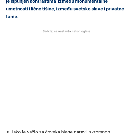
je ispunjen kontrastima između monumentalne
umetnosti i lične tišine, između svetske slave i privatne
tame.
Sadržaj se nastavlja nakon oglasa
Iako je važio za čoveka blage naravi, skromnog