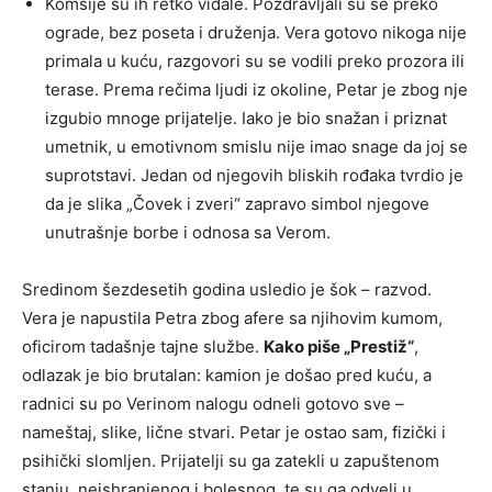
Komšije su ih retko viđale. Pozdravljali su se preko
ograde, bez poseta i druženja. Vera gotovo nikoga nije
primala u kuću, razgovori su se vodili preko prozora ili
terase. Prema rečima ljudi iz okoline, Petar je zbog nje
izgubio mnoge prijatelje. Iako je bio snažan i priznat
umetnik, u emotivnom smislu nije imao snage da joj se
suprotstavi. Jedan od njegovih bliskih rođaka tvrdio je
da je slika „Čovek i zveri“ zapravo simbol njegove
unutrašnje borbe i odnosa sa Verom.
Sredinom šezdesetih godina usledio je šok – razvod.
Vera je napustila Petra zbog afere sa njihovim kumom,
oficirom tadašnje tajne službe.
Kako piše „Prestiž“
,
odlazak je bio brutalan: kamion je došao pred kuću, a
radnici su po Verinom nalogu odneli gotovo sve –
nameštaj, slike, lične stvari. Petar je ostao sam, fizički i
psihički slomljen. Prijatelji su ga zatekli u zapuštenom
stanju, neishranjenog i bolesnog, te su ga odveli u