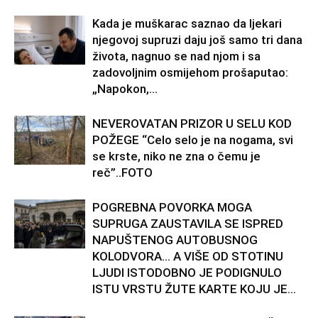
Kada je muškarac saznao da ljekari
njegovoj supruzi daju još samo tri dana
života, nagnuo se nad njom i sa
zadovoljnim osmijehom prošaputao:
„Napokon,...
NEVEROVATAN PRIZOR U SELU KOD
POŽEGE “Celo selo je na nogama, svi
se krste, niko ne zna o čemu je
reč”..FOTO
POGREBNA POVORKA MOGA
SUPRUGA ZAUSTAVILA SE ISPRED
NAPUŠTENOG AUTOBUSNOG
KOLODVORA… A VIŠE OD STOTINU
LJUDI ISTODOBNO JE PODIGNULO
ISTU VRSTU ŽUTE KARTE KOJU JE...