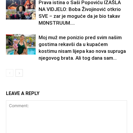
Prava istina o Saši Popoviću IZAŠLA
NA VIDJELO: Boba Živojinović otkrio
SVE – zar je moguće da je bio takav
M0NSTRUUM….
Moj muž me ponizio pred svim našim
gostima rekavši da u kupaćem
kostimu nisam lijepa kao nova supruga
njegovog brata. Ali tog dana sam...
LEAVE A REPLY