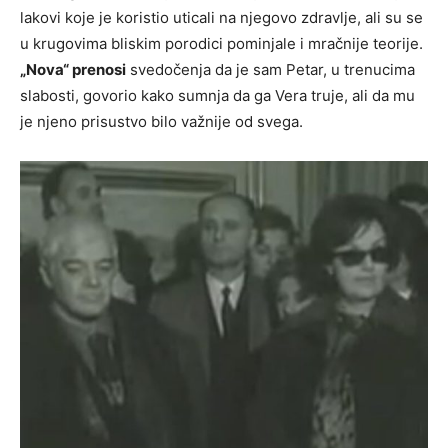
lakovi koje je koristio uticali na njegovo zdravlje, ali su se
u krugovima bliskim porodici pominjale i mračnije teorije.
„Nova“ prenosi
svedočenja da je sam Petar, u trenucima
slabosti, govorio kako sumnja da ga Vera truje, ali da mu
je njeno prisustvo bilo važnije od svega.