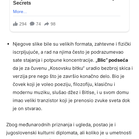
Njegove slike bile su velikih formata, zahtevne i fizički
iscrpljujuće, a rad na njima često je podrazumevao
sate stajanja i potpune koncentracije.
„Blic“ podseća
da je za čuvenu „Kosovsku bitku“ uradio bezbroj skica i
verzija pre nego što je završio konačno delo. Bio je
čovek koji je voleo poeziju, filozofiju, klasičnu i
modernu muziku, slušao džez i Bitlse, i u svom domu
imao veliki tranzistor koji je prenosio zvuke sveta dok
je on stvarao.
Zbog međunarodnih priznanja i ugleda, postao je i
jugoslovenski kulturni diplomata, ali koliko je u umetnosti