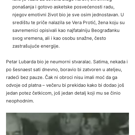
ponašanja i gotovo asketske posvećenosti radu,
njegov emotivni život bio je sve osim jednostavan. U
središtu te priče nalazila se Vera Protić, žena koju su
savremenici opisivali kao najfatalniju Beograđanku
svog vremena, ali i kao osobu snažne, često
zastrašujuće energije.
Petar Lubarda bio je neumorni stvaralac. Satima, nekada i
po šesnaest sati dnevno, boravio bi zatvoren u ateljeu,
radeći bez pauze. Čak ni obroci nisu imali moć da ga
odvoje od platna – večeru bi prekidao kako bi dodao još
jedan potez četkicom, još jedan detalj koji mu se činio
neophodnim.