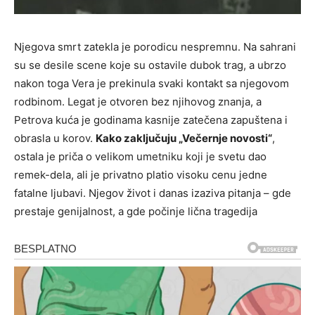
Njegova smrt zatekla je porodicu nespremnu. Na sahrani
su se desile scene koje su ostavile dubok trag, a ubrzo
nakon toga Vera je prekinula svaki kontakt sa njegovom
rodbinom. Legat je otvoren bez njihovog znanja, a
Petrova kuća je godinama kasnije zatečena zapuštena i
obrasla u korov.
Kako zaključuju „Večernje novosti“
,
ostala je priča o velikom umetniku koji je svetu dao
remek-dela, ali je privatno platio visoku cenu jedne
fatalne ljubavi. Njegov život i danas izaziva pitanja – gde
prestaje genijalnost, a gde počinje lična tragedija