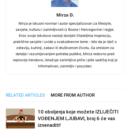
Mirza D.
Mirza je iskusni novinar i autor specijalizovan za lifestyle,
savjete, kulturu i zanimljivosti iz Bosne i Hercegovine i regije.
Kroz svoje tekstove nastoji donijeti čitateljima inspiraciju,
praktične savjete i uvide u svakodnevne teme – bilo da je riječ o
zdravlju, kuhinji, zabavi ili društvenom životu. Sa smislom za
detalje i razumijevanjem potreba publike, Mirza redovno prati
najnovije trendove, istražuje zanimljive priče i piše sadržaj koji je
informativan, zanimljiv i pouzdan.
RELATED ARTICLES
MORE FROM AUTHOR
10 oboljenja koje možete IZLIJEČITI
VOĐENJEM LJUBAVI, broj 6 će vas
iznenaditi!