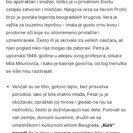
bio apstraktan i snažan, toliko je u privatnom životu
ostajao zatvoren i mističan. Njegova veza sa Verom Protić
brzo je postala legenda beogradskih krugova. Vera je
važila za izuzetnu lepoticu – imala je gustu crnu kosu i
prodorne oči koje su istovremeno privlačile i
uznemiravale. Često ih je skrivala iza velikih naočara, ali
njen pogled niko nije mogao da zaboravi. Petra je
upoznala 1946. godine u ateljeu svog profesora, slikara
Mila Milunovića, i kako je kasnije govorila, od tog trenutka
se više nisu razdvajali.
Venčali su se tiho, gotovo tajno, bez prisustva
porodice. Iako je bila znatno mlađa, Petar ju je
obožavao, opraštao joj hirove i gledao na nju sa
nežnošću, često je doživljavajući kao dete. Putovali su
van zemlje, donosili suvenire, družili se sa
umetničkom i kulturnom elitom Beograda.
„Kurir“
navodi
da je Vera u mnogim aspektima bila i njegov