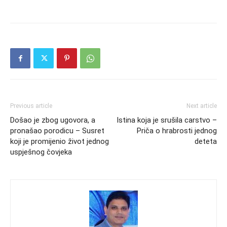
Previous article
Next article
Došao je zbog ugovora, a
Istina koja je srušila carstvo –
pronašao porodicu – Susret
Priča o hrabrosti jednog
koji je promijenio život jednog
deteta
uspješnog čovjeka