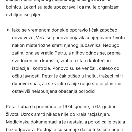
bolnicu. Lekari su tada upozoravali da mu je organizam
ozbiljno iscrpljen.
Iako se vremenom donekle oporavio i čak započeo
novu vezu, Vera se ponovo pojavila u njegovom životu
nakon misteriozne smrti njenog ljubavnika. Nedugo
zatim, ona se vratila Petru, a njihov odnos se, prema
svedočenjima komšija, vratio u staru kolotečinu
izolacije i kontrole. Ponovo su se venčali, daleko od
očiju javnosti. Petar je čak otišao u Indiju, tražeći mir i
duhovni spas, ali se vratio ranije nego što je planirao,
ostavivši neispunjena obećanja porodici.
Petar Lubarda preminuo je 1974. godine, u 67. godini
života. Uzrok smrti nikada nije do kraja razjašnjen.
Medicinska dokumentacija je nestala, a porodica je ostala
bez odgovora. Postojale su sumnje da su toksične boje i