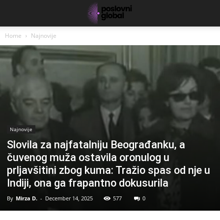
Home
Najnovije
Najnovije
Slovila za najfatalniju Beograđanku, a
čuvenog muža ostavila oronulog u
prljavšitini zbog kuma: Tražio spas od nje u
Indiji, ona ga frapantno dokusurila
By
Mirza D.
-
December 14, 2025
577
0