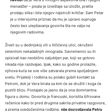
menadžer – pisala je izveštaje sa izložbi, pratila
prodaju slika i bila njegov najstroži kritičar. Sam Petar
je u intervjuima priznao da mu je upravo supruga
često bez ulepšavanja govorila šta ne valja na
njegovim radovima.
Živeli su u dedinjskoj vili u Iličićevoj ulici, okruženi
zelenilom nekadašnjih vinograda. Savremenici su ih
opisivali kao neobično zaljubljen par, koji se gotovo
nikada nije razdvajao. Ipak, kako su godine prolazile,
njihova kuća se sve više zatvarala prema spoljašnjem
svetu. Prijatelji i rodbina su polako gubili kontakt sa
Petrom, dok je Vera birala sa kim će se družiti i koga će
pustiti blizu. Postajalo je jasno da je ona dominantna
figura u domu. Govorila je francuski, koristila šifrovane
rečenice kako bi pred drugima sakrila privatne razgovore,
a prema svedočenjima rodbine,
nije dozvoljavala Petru