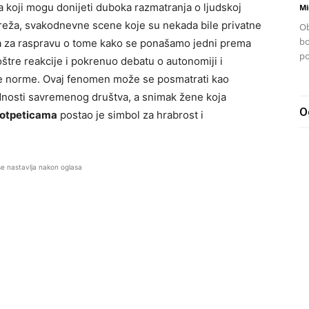
 koji mogu donijeti duboka razmatranja o ljudskoj
Mi
mreža, svakodnevne scene koje su nekada bile privatne
Ob
bo
ata za raspravu o tome kako se ponašamo jedni prema
po
tre reakcije i pokrenuo debatu o autonomiji i
je norme. Ovaj fenomen može se posmatrati kao
ednosti savremenog društva, a snimak žene koja
O
potpeticama
postao je simbol za hrabrost i
se nastavlja nakon oglasa