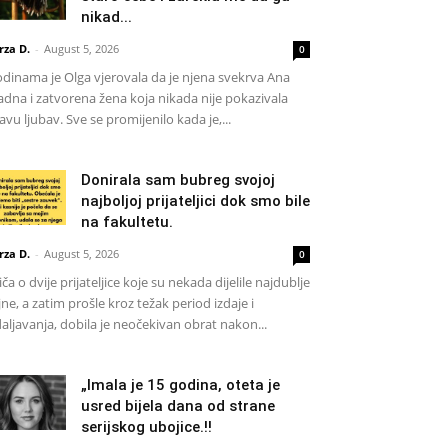
nikad...
rza D.
-
August 5, 2026
0
dinama je Olga vjerovala da je njena svekrva Ana
adna i zatvorena žena koja nikada nije pokazivala
avu ljubav. Sve se promijenilo kada je,...
Donirala sam bubreg svojoj
najboljoj prijateljici dok smo bile
na fakultetu.
rza D.
-
August 5, 2026
0
iča o dvije prijateljice koje su nekada dijelile najdublje
jne, a zatim prošle kroz težak period izdaje i
aljavanja, dobila je neočekivan obrat nakon...
„Imala je 15 godina, oteta je
usred bijela dana od strane
serijskog ubojice.!!