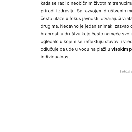
kada se radi o neobičnim životnim trenucima
prirodi i zdravlju. Sa razvojem društvenih 
često ulaze u fokus javnosti, otvarajući vr
drugima. Nedavno je jedan snimak izazvao oš
hrabrosti u društvu koje često nameće svo
ogledalo u kojem se reflektuju stavovi i vr
odlučuje da uđe u vodu na plaži u
visokim 
individualnost.
Sadržaj 