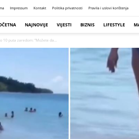
ma
Impressum
Kontakt
Politika privatnosti
Pravila i uslovi korištenja
OČETNA
NAJNOVIJE
VIJESTI
BIZNIS
LIFESTYLE
M
 po 10 puta zaredom: “Možete da...