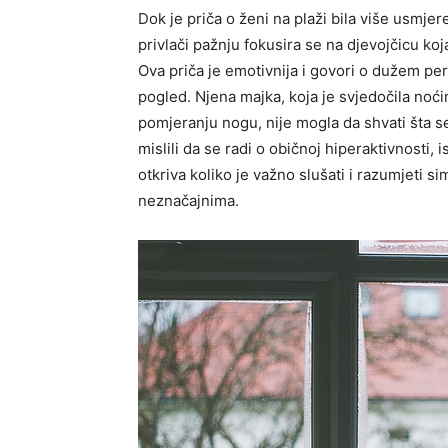
Dok je priča o ženi na plaži bila više usmj
privlači pažnju fokusira se na djevojčicu ko
Ova priča je emotivnija i govori o dužem pe
pogled. Njena majka, koja je svjedočila no
pomjeranju nogu, nije mogla da shvati šta 
mislili da se radi o običnoj hiperaktivnosti, 
otkriva koliko je važno slušati i razumjeti 
neznačajnima.