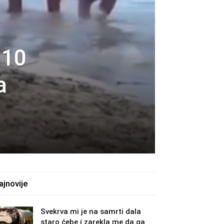
 10
a
ajnovije
Svekrva mi je na samrti dala
staro ćebe i zarekla me da ga