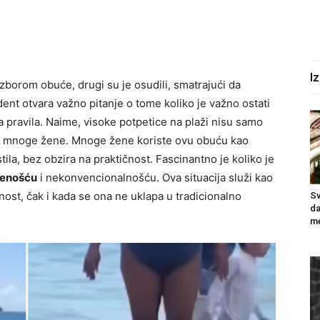
I
izborom obuće, drugi su je osudili, smatrajući da
nt otvara važno pitanje o tome koliko je važno ostati
a pravila. Naime, visoke potpetice na plaži nisu samo
za mnoge žene. Mnoge žene koriste ovu obuću kao
tila, bez obzira na praktičnost. Fascinantno je koliko je
enošću
i nekonvencionalnošću. Ova situacija služi kao
lnost, čak i kada se ona ne uklapa u tradicionalno
Sv
da
me