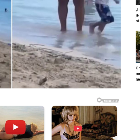
„I
je
st
On
mu
ne