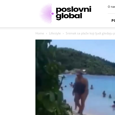
Poslovni
O na
portal
P
Home
Lifestyle
Snimak sa plaže koji ljudi gledaju