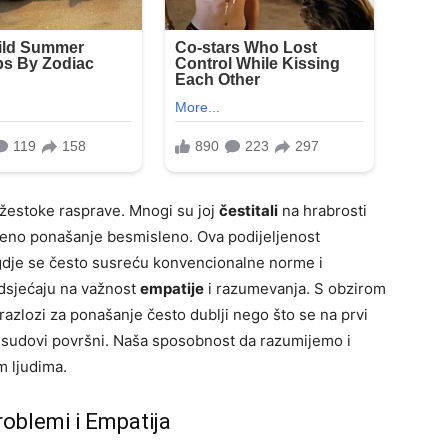
žestoke rasprave. Mnogi su joj
čestitali
na hrabrosti
njeno ponašanje besmisleno. Ova podijeljenost
 gdje se često susreću konvencionalne norme i
odsjećaju na važnost
empatije
i razumevanja. S obzirom
 razlozi za ponašanje često dublji nego što se na prvi
i sudovi površni. Naša sposobnost da razumijemo i
m ljudima.
roblemi i Empatija