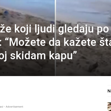
e koji ljudi gledaju po
 “Možete da kažete št
 joj skidam kapu”
N
asi - Advertisement