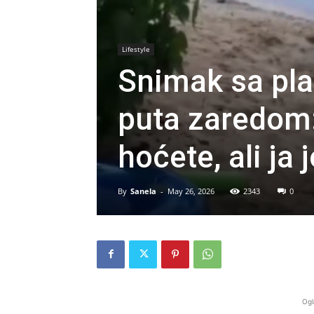
Lifestyle
Snimak sa plaž
puta zaredom:
hoćete, ali ja
By
Sanela
-
May 26, 2026
2343
0
Ogl