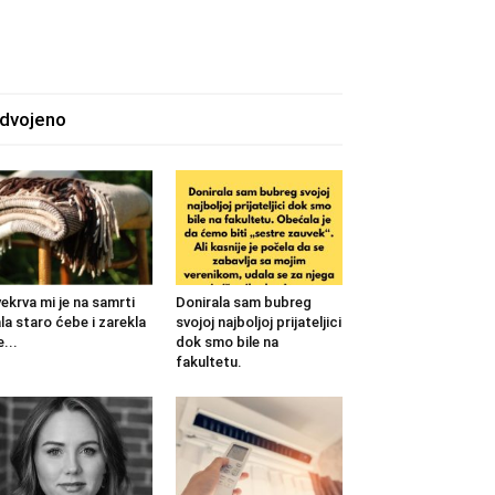
zdvojeno
ekrva mi je na samrti
Donirala sam bubreg
la staro ćebe i zarekla
svojoj najboljoj prijateljici
...
dok smo bile na
fakultetu.