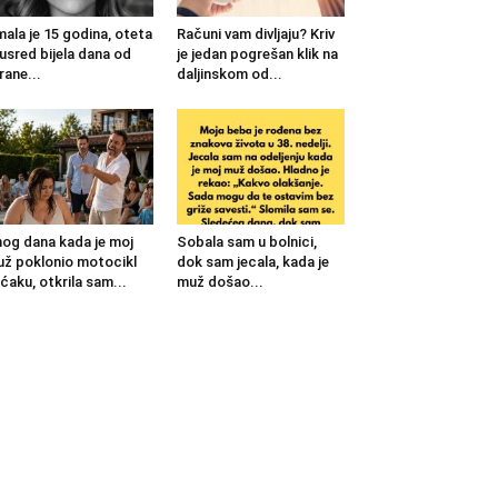
mala je 15 godina, oteta
Računi vam divljaju? Kriv
 usred bijela dana od
je jedan pogrešan klik na
rane...
daljinskom od...
og dana kada je moj
Sobala sam u bolnici,
ž poklonio motocikl
dok sam jecala, kada je
ćaku, otkrila sam...
muž došao...