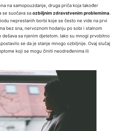
erena na samopouzdanje, druga priča koja također
ja se suočava sa
ozbiljnim zdravstvenim problemima
.
riodu neprestanih borbi koje se često ne vide na prvi
ćima bez sna, nervoznom hodanju po sobi i stalnom
se dešava sa njenim djetetom. Iako su mnogi prvobitno
ispostavilo se da je stanje mnogo ozbiljnije. Ovaj slučaj
simptome koji se mogu činiti neodređenima ili