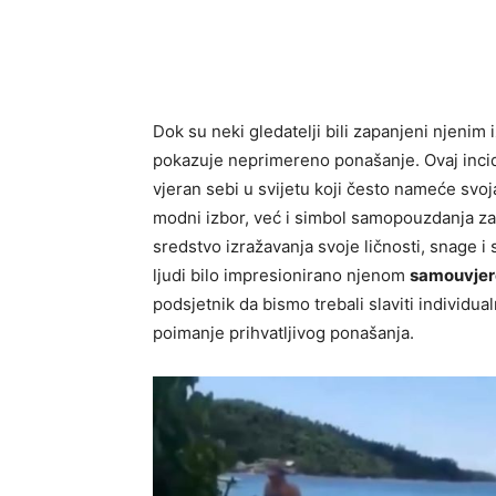
Dok su neki gledatelji bili zapanjeni njenim 
pokazuje neprimereno ponašanje. Ovaj incide
vjeran sebi u svijetu koji često nameće svoj
modni izbor, već i simbol samopouzdanja 
sredstvo izražavanja svoje ličnosti, snage i s
ljudi bilo impresionirano njenom
samouvjer
podsjetnik da bismo trebali slaviti individua
poimanje prihvatljivog ponašanja.