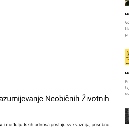
Mi
Go
hl
pr
Mi
Pr
ta
ud
zumijevanje Neobičnih Životnih
a
i međuljudskih odnosa postaju sve važnija, posebno