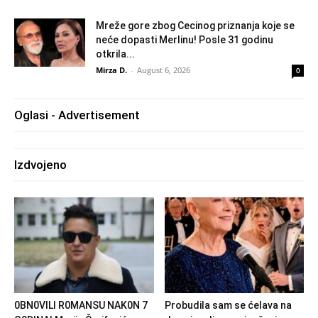
Mreže gore zbog Cecinog priznanja koje se
neće dopasti Merlinu! Posle 31 godinu
otkrila...
Mirza D.
-
August 6, 2026
0
Oglasi - Advertisement
Izdvojeno
0BN0VlLl R0MANSU NAK0N 7
Probudila sam se ćelava na