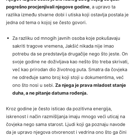
pogrešno procjenjivali njegove godine
, a upravo ta
razlika između stvarne dobi i utiska koji ostavlja postala je
jedna od tema o kojoj se često govori.
Za razliku od mnogih javnih osoba koje pokušavaju
sakriti tragove vremena, Jakšić nikada nije imao
potrebu da se predstavlja drugačije nego što jeste. On
svoje godine ne doživljava kao nešto što treba skrivati,
već kao prirodan dio životnog puta. Smatra da čovjeka
ne određuje samo broj koji stoji u dokumentima, već
ono što nosi u sebi.
Za njega je prava mladost stanje
duha, a ne pitanje datuma rođenja.
Kroz godine je često isticao da pozitivna energija,
iskrenost i način razmišljanja imaju mnogo veći uticaj na
čovjeka nego sama starost. Ljudi koji ga poznaju navode
da je upravo njegova otvorenost i vedrina ono što ga čini