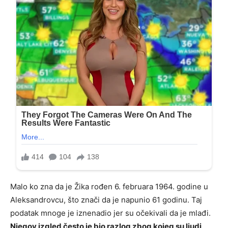
Malo ko zna da je Žika rođen 6. februara 1964. godine u
Aleksandrovcu, što znači da je napunio 61 godinu. Taj
podatak mnoge je iznenadio jer su očekivali da je mlađi.
Njegov izgled često je bio razlog zbog kojeg su ljudi