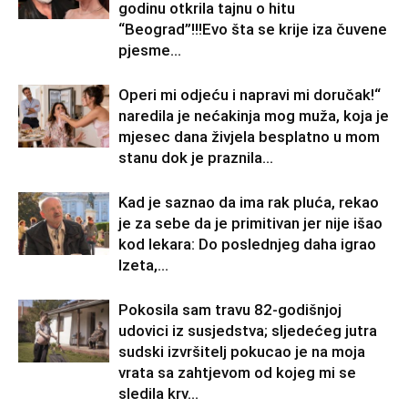
godinu otkrila tajnu o hitu
“Beograd”!!!Evo šta se krije iza čuvene
pjesme...
Operi mi odjeću i napravi mi doručak!“
naredila je nećakinja mog muža, koja je
mjesec dana živjela besplatno u mom
stanu dok je praznila...
Kad je saznao da ima rak pluća, rekao
je za sebe da je primitivan jer nije išao
kod lekara: Do poslednjeg daha igrao
Izeta,...
Pokosila sam travu 82-godišnjoj
udovici iz susjedstva; sljedećeg jutra
sudski izvršitelj pokucao je na moja
vrata sa zahtjevom od kojeg mi se
sledila krv...