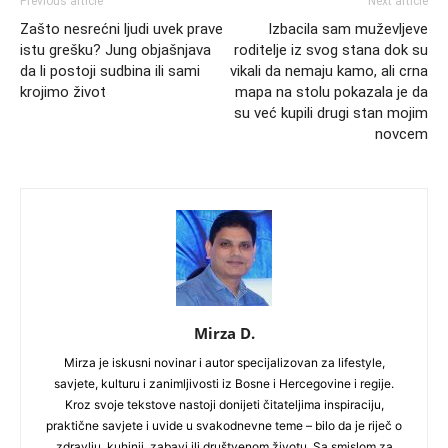
Previous article
Next article
Zašto nesrećni ljudi uvek prave
Izbacila sam muževljeve
istu grešku? Jung objašnjava
roditelje iz svog stana dok su
da li postoji sudbina ili sami
vikali da nemaju kamo, ali crna
krojimo život
mapa na stolu pokazala je da
su već kupili drugi stan mojim
novcem
Mirza D.
Mirza je iskusni novinar i autor specijalizovan za lifestyle,
savjete, kulturu i zanimljivosti iz Bosne i Hercegovine i regije.
Kroz svoje tekstove nastoji donijeti čitateljima inspiraciju,
praktične savjete i uvide u svakodnevne teme – bilo da je riječ o
zdravlju, kuhinji, zabavi ili društvenom životu. Sa smislom za