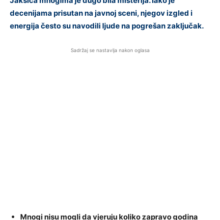
Jakšića mnogima je dugo bila misterija. Iako je
decenijama prisutan na javnoj sceni, njegov izgled i
energija često su navodili ljude na pogrešan zaključak.
Sadržaj se nastavlja nakon oglasa
Mnogi nisu mogli da vjeruju koliko zapravo godina