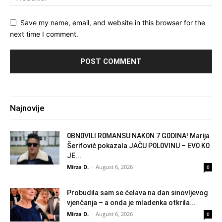
Save my name, email, and website in this browser for the
next time I comment.
Najnovije
0BN0VlLl R0MANSU NAK0N 7 G0DlNA! Marija
Šerifović pokazala JAČU P0L0VINU – EV0 K0
JE...
Mirza D.
-
August 6, 2026
0
Probudila sam se ćelava na dan sinovljevog
vjenčanja – a onda je mladenka otkrila...
Mirza D.
-
August 6, 2026
0