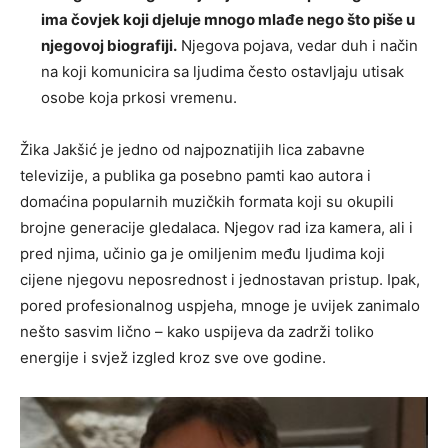
ima čovjek koji djeluje mnogo mlađe nego što piše u
njegovoj biografiji.
Njegova pojava, vedar duh i način
na koji komunicira sa ljudima često ostavljaju utisak
osobe koja prkosi vremenu.
Žika Jakšić je jedno od najpoznatijih lica zabavne
televizije, a publika ga posebno pamti kao autora i
domaćina popularnih muzičkih formata koji su okupili
brojne generacije gledalaca. Njegov rad iza kamera, ali i
pred njima, učinio ga je omiljenim među ljudima koji
cijene njegovu neposrednost i jednostavan pristup. Ipak,
pored profesionalnog uspjeha, mnoge je uvijek zanimalo
nešto sasvim lično – kako uspijeva da zadrži toliko
energije i svjež izgled kroz sve ove godine.