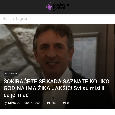
Home
Najnovije
Najnovije
ŠOKIRAĆETE SE KADA SAZNATE KOLIKO
GODINA IMA ŽIKA JAKŠIĆ! Svi su mislili
da je mlađi
By
Mirza D.
-
June 26, 2026
387
0