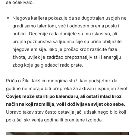
se očekivalo.
Njegova karijera pokazuje da se dugotrajan uspjeh ne
gradi samo talentom, već i odnosom prema poslu i
publici. Decenije rada donijele su mu iskustvo, ali i
brojna poznanstva sa ljudima čije su priče obilježile
njegove emisije. Iako je prošao kroz različite faze
života, uvijek je zadržao prepoznatljiv stil i energiju
zbog koje ga gledaoci rado prate.
Priča o Žiki Jakšiću mnogima služi kao podsjetnik da
godine ne moraju biti prepreka za aktivan i ispunjen život.
Čovjek može stariti po kalendaru, ali ostati mlad kroz
način na koji razmišlja, voli i doživljava svijet oko sebe.
Upravo takav stav često ostavlja jači utisak nego bilo koji
pokušaj skrivanja godina ili promjene izgleda.