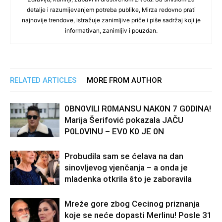
detalje i razumijevanjem potreba publike, Mirza redovno prati
najnovije trendove, istražuje zanimljive priče i piše sadržaj koji je
informativan, zanimljiv i pouzdan.
RELATED ARTICLES
MORE FROM AUTHOR
0BN0VlLl R0MANSU NAK0N 7 G0DlNA!
Marija Šerifović pokazala JAČU
P0L0VINU – EV0 K0 JE 0N
Probudila sam se ćelava na dan
sinovljevog vjenčanja – a onda je
mladenka otkrila što je zaboravila
Mreže gore zbog Cecinog priznanja
koje se neće dopasti Merlinu! Posle 31