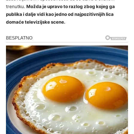
trenutku.
Možda je upravo to razlog zbog kojeg ga
publika i dalje vidi kao jedno od najpozitivnijih lica
domaće televizijske scene.