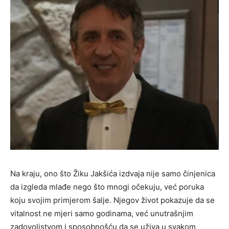
Na kraju, ono što Žiku Jakšića izdvaja nije samo činjenica
da izgleda mlađe nego što mnogi očekuju, već poruka
koju svojim primjerom šalje. Njegov život pokazuje da se
vitalnost ne mjeri samo godinama, već unutrašnjim
zadovoljstvom i sposobnošću da se uživa u svakom