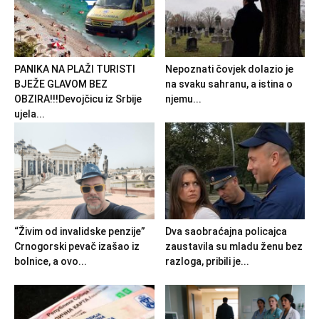
PANIKA NA PLAŽI TURISTI
Nepoznati čovjek dolazio je
BJEŽE GLAVOM BEZ
na svaku sahranu, a istina o
OBZIRA!!!Devojčicu iz Srbije
njemu...
ujela...
“Živim od invalidske penzije”
Dva saobraćajna policajca
Crnogorski pevač izašao iz
zaustavila su mladu ženu bez
bolnice, a ovo...
razloga, pribili je...