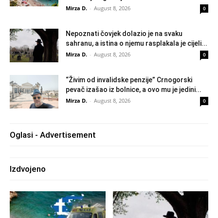
Mirza D.
-
August 8, 2026
0
Nepoznati čovjek dolazio je na svaku
sahranu, a istina o njemu rasplakala je cijeli...
Mirza D.
-
August 8, 2026
0
“Živim od invalidske penzije” Crnogorski
pevač izašao iz bolnice, a ovo mu je jedini...
Mirza D.
-
August 8, 2026
0
Oglasi - Advertisement
Izdvojeno