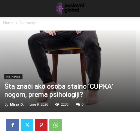
Home
Najnovije
Najnovije
Šta znači ako osoba stalno ‘CUPKA’
nogom, prema psihologiji?
By
Mirza D.
-
June 9, 2026
2280
0