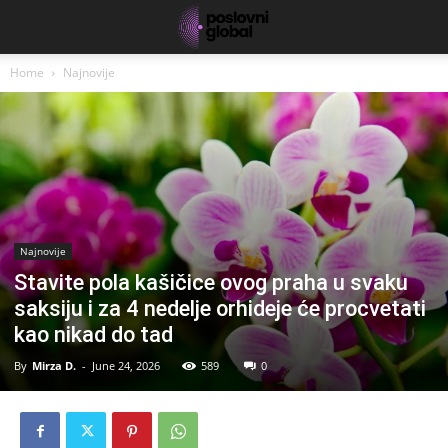
Home
Najnovije
Najnovije
Stavite pola kašičice ovog praha u svaku
saksiju i za 4 nedelje orhideje će procvetati
kao nikad do tad
By
Mirza D.
-
June 24, 2026
589
0