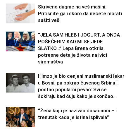
Skriveno dugme na veš mašini:
Pritisnite ga i skoro da nećete morati
sušiti veš.
“JELA SAM HLEB I JOGURT, A ONDA
POŠEĆERIM KAD MI SE JEDE
SLATKO…” Lepa Brena otkrila
potresne detalje života na ivici
siromaštva
Himzo je bio cenjeni muslimanski lekar
u Bosni, pa pokrao čuvenog Srbina i
postao popularni pevač: Svi se
šokiraju kad čuju kako je skončao...
“Žena koju je nazivao dosadnom – i
trenutak kada je istina isplivala”