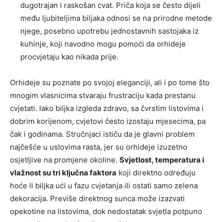
dugotrajan i raskošan cvat. Priča koja se često dijeli
među ljubiteljima biljaka odnosi se na prirodne metode
njege, posebno upotrebu jednostavnih sastojaka iz
kuhinje, koji navodno mogu pomoći da orhideje
procvjetaju kao nikada prije.
Orhideje su poznate po svojoj eleganciji, ali i po tome što
mnogim vlasnicima stvaraju frustraciju kada prestanu
cvjetati. Iako biljka izgleda zdravo, sa čvrstim listovima i
dobrim korijenom, cvjetovi često izostaju mjesecima, pa
čak i godinama. Stručnjaci ističu da je glavni problem
najčešće u uslovima rasta, jer su orhideje izuzetno
osjetljive na promjene okoline.
Svjetlost, temperatura i
vlažnost su tri ključna faktora
koji direktno određuju
hoće li biljka ući u fazu cvjetanja ili ostati samo zelena
dekoracija. Previše direktnog sunca može izazvati
opekotine na listovima, dok nedostatak svjetla potpuno