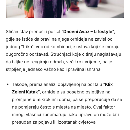
Sličan stav prenosi i portal
“Dnevni Avaz – Lifestyle”
,
gdje se ističe da pravilna njega orhideja ne zavisi od
jednog “trika”, već od kombinacije uslova koji se moraju
dugoročno održavati. Stručnjaci koje citiraju naglašavaju
da biljke ne reagiraju odmah, već kroz vrijeme, pa je
strpljenje jednako važno kao i pravilna ishrana.
Takođe, prema analizi objavljenoj na portalu
“Klix
Zeleni Kutak”
, orhideje su posebno osjetljive na
promjene u mikroklimi doma, pa se preporučuje da se
ne pomjeraju često s mjesta na mjesto. Ovaj faktor
mnogi vlasnici zanemaruju, iako upravo on može biti
presudan za pojavu ili izostanak cvjetova.