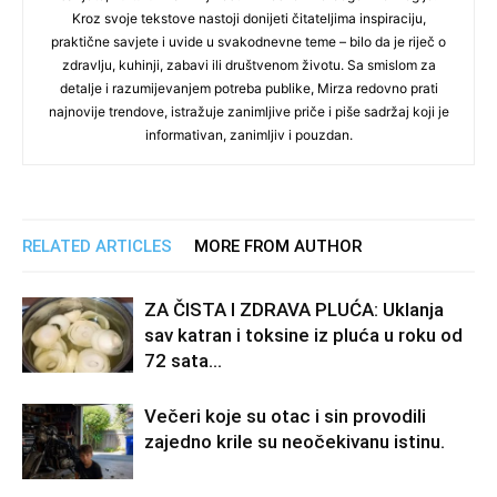
Kroz svoje tekstove nastoji donijeti čitateljima inspiraciju,
praktične savjete i uvide u svakodnevne teme – bilo da je riječ o
zdravlju, kuhinji, zabavi ili društvenom životu. Sa smislom za
detalje i razumijevanjem potreba publike, Mirza redovno prati
najnovije trendove, istražuje zanimljive priče i piše sadržaj koji je
informativan, zanimljiv i pouzdan.
RELATED ARTICLES
MORE FROM AUTHOR
ZA ČISTA I ZDRAVA PLUĆA: Uklanja
sav katran i toksine iz pluća u roku od
72 sata…
Večeri koje su otac i sin provodili
zajedno krile su neočekivanu istinu.