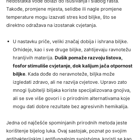
nedostatka vode dolazi do isušivanja i slabog rasta.
Takođe, promjene mjesta, selidbe ili nagle promjene
temperature mogu izazvati stres kod biljke, što se
direktno odražava na izostanak cvjetanja.
U nastavku priče, veliki značaj dobija i ishrana biljke.
Orhideje, kao i sve druge biljke, zahtijevaju ravnotežu
hranljivih materija.
Dušik pomaže razvoju listova,
fosfor stimuliše cvjetanje, dok kalijum jača otpornost
biljke
. Kada dođe do neravnoteže, biljka može
izgledati zdravo, ali ne razvija cvjetove. Upravo zato
mnogi ljubitelji biljaka koriste specijalizovana gnojiva,
ali se sve više govori i o prirodnim alternativama koje
mogu dati dobre rezultate bez agresivnih hemikalija.
Jedna od najčešće spominjanih prirodnih metoda jeste
korištenje bijelog luka. Ovaj sastojak, poznat po svojim
antibakterijskim i antifungalnim svojstvima, koristi se kao