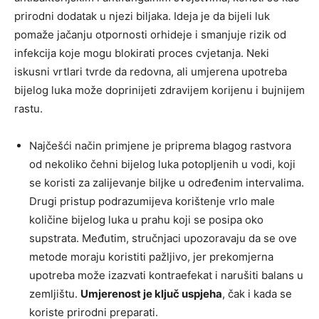
prirodni dodatak u njezi biljaka. Ideja je da bijeli luk
pomaže jačanju otpornosti orhideje i smanjuje rizik od
infekcija koje mogu blokirati proces cvjetanja. Neki
iskusni vrtlari tvrde da redovna, ali umjerena upotreba
bijelog luka može doprinijeti zdravijem korijenu i bujnijem
rastu.
Najčešći način primjene je priprema blagog rastvora
od nekoliko čehni bijelog luka potopljenih u vodi, koji
se koristi za zalijevanje biljke u određenim intervalima.
Drugi pristup podrazumijeva korištenje vrlo male
količine bijelog luka u prahu koji se posipa oko
supstrata. Međutim, stručnjaci upozoravaju da se ove
metode moraju koristiti pažljivo, jer prekomjerna
upotreba može izazvati kontraefekat i narušiti balans u
zemljištu.
Umjerenost je ključ uspjeha
, čak i kada se
koriste prirodni preparati.