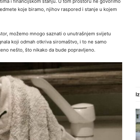
stima i financijskom stanju. U tom prostoru ne govorimo
edmete koje biramo, njihov raspored i stanje u kojem
ostor, možemo mnogo saznati o unutrašnjem svijetu
ignala koji odmah otkriva siromaštvo, i to ne samo
šteno nešto, što nikako da bude popravljeno.
I