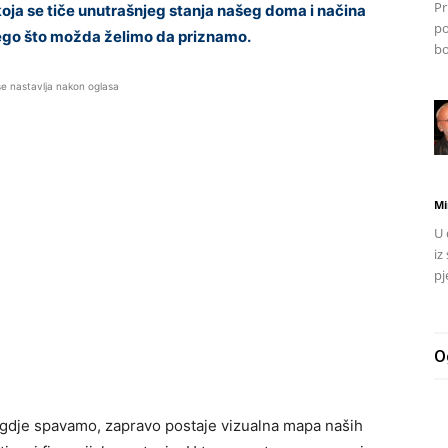
Pr
ja se tiče unutrašnjeg stanja našeg doma i načina
po
 nego što možda želimo da priznamo.
bo
se nastavlja nakon oglasa
Mi
U 
iz
pj
O
gdje spavamo, zapravo postaje vizualna mapa naših