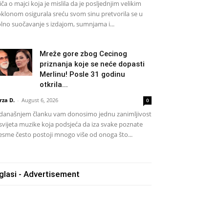
iča o majci koja je mislila da je posljednjim velikim
klonom osigurala sreću svom sinu pretvorila se u
lno suočavanje s izdajom, sumnjama i...
Mreže gore zbog Cecinog
priznanja koje se neće dopasti
Merlinu! Posle 31 godinu
otkrila...
rza D.
-
August 6, 2026
0
današnjem članku vam donosimo jednu zanimljivost
 svijeta muzike koja podsjeća da iza svake poznate
esme često postoji mnogo više od onoga što...
glasi - Advertisement