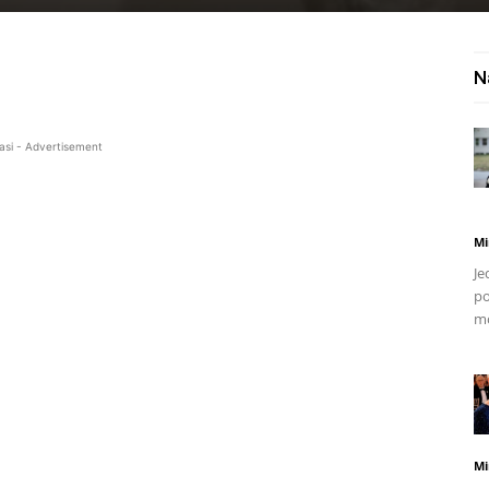
N
asi - Advertisement
Mi
Je
po
mo
Mi