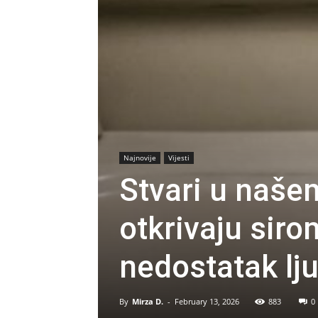
Najnovije
Vijesti
Stvari u naš
otkrivaju siro
nedostatak lj
By
Mirza D.
-
February 13, 2026
883
0