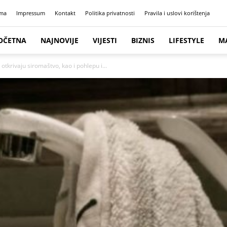
ma
Impressum
Kontakt
Politika privatnosti
Pravila i uslovi korištenja
OČETNA
NAJNOVIJE
VIJESTI
BIZNIS
LIFESTYLE
M
krivaju siromaštvo, kao i pohlepu i...