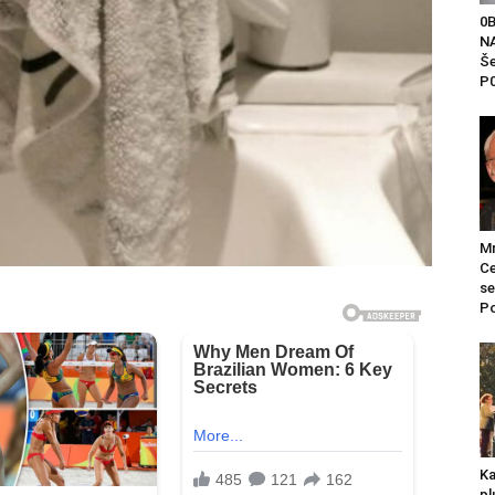
0
NA
Še
P0
Mr
Ce
se
Po
Ka
pl