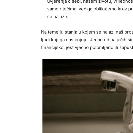
uvjerenja o sebi, našem životu, vrijedno
samo riječima, već ga oblikujemo kroz pr
se nalaze.
Na temelju stanja u kojem se nalazi naš pr
ljudi koji ga nastanjuju. Jedan od najjačih s
financijsko, jest vječno polomljeno ili zapu