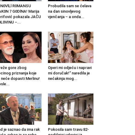
BN0VlLl R0MANSU
Probudila sam se ćelava
K0N 7 G0DlNA! Marija
na dan sinovljevog
rifović pokazala JAČU
vjenčanja – a onda...
L0VINU –...
eže gore zbog
Operi mi odjeću i napravi
cinog priznanja koje
mi doručak!“ naredila je
 neće dopasti Merlinu!
nećakinja mog...
sle...
d je saznao da ima rak
Pokosila sam travu 82-
uća, rekao je za sebe...
godišnjoj udovici iz