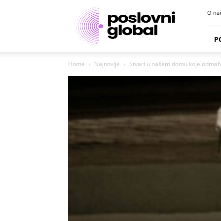
Poslovni
O na
portal
P
Home
Najnovije
Stvari u našem domu koje odmah ot