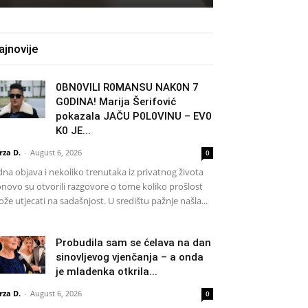
ajnovije
0BN0VlLl R0MANSU NAK0N 7
G0DlNA! Marija Šerifović
pokazala JAČU P0L0VINU – EV0
K0 JE...
rza D.
-
August 6, 2026
0
dna objava i nekoliko trenutaka iz privatnog života
novo su otvorili razgovore o tome koliko prošlost
že utjecati na sadašnjost. U središtu pažnje našla...
Probudila sam se ćelava na dan
sinovljevog vjenčanja – a onda
je mladenka otkrila...
rza D.
-
August 6, 2026
0