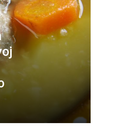
a
voj
o