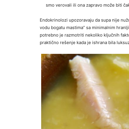
smo verovali ili ona zapravo može biti ča
Endokrinolozi upozoravaju da supa nije nužn
vodu bogatu mastima” sa minimalnim hranljiv
potrebno je razmotriti nekoliko ključnih fakto
praktično rešenje kada je ishrana bila luksu