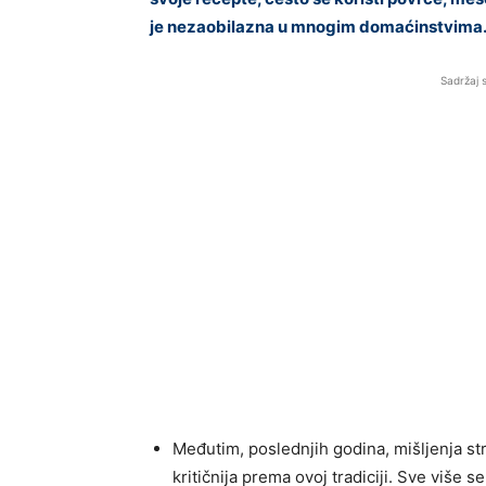
je nezaobilazna u mnogim domaćinstvima
Sadržaj 
Međutim, poslednjih godina, mišljenja s
kritičnija prema ovoj tradiciji. Sve više s