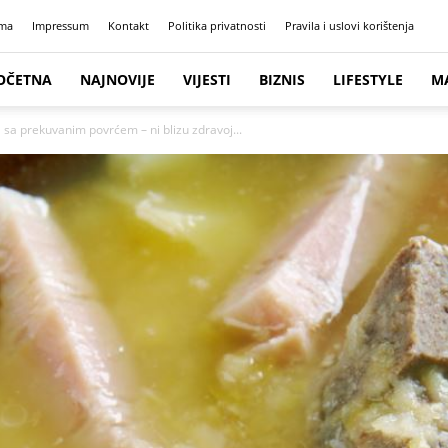
ma
Impressum
Kontakt
Politika privatnosti
Pravila i uslovi korištenja
OČETNA
NAJNOVIJE
VIJESTI
BIZNIS
LIFESTYLE
M
sa prekuvanim povrćem – ni blizu zdravoj...