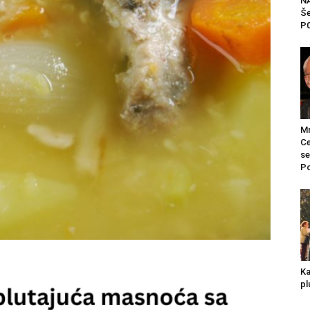
NA
Še
P0
Mr
Ce
se
Po
Ka
pl