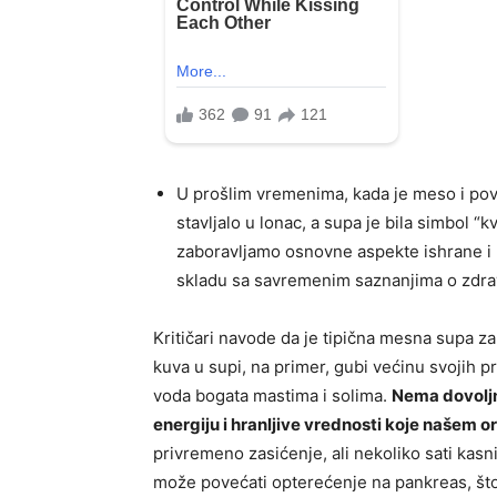
U prošlim vremenima, kada je meso i povr
stavljalo u lonac, a supa je bila simbol 
zaboravljamo osnovne aspekte ishrane i ne 
skladu sa savremenim saznanjima o zdrav
Kritičari navode da je tipična mesna supa z
kuva u supi, na primer, gubi većinu svojih pr
voda bogata mastima i solima.
Nema dovoljno
energiju i hranljive vrednosti koje našem 
privremeno zasićenje, ali nekoliko sati kasn
može povećati opterećenje na pankreas, što 