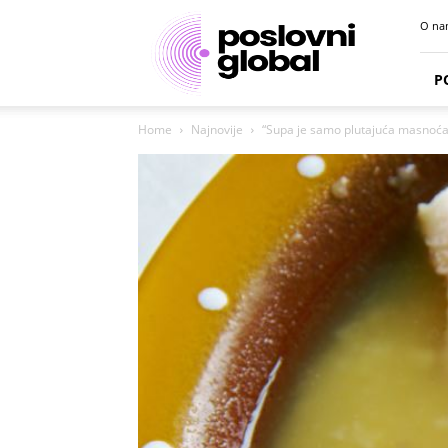
Poslovni
O na
portal
P
Home
Najnovije
“Supa je samo plutajuća masnoća 