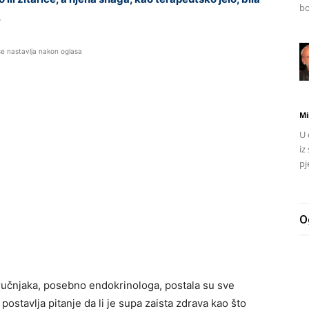
bo
.
se nastavlja nakon oglasa
Mi
U 
iz
pj
O
tručnjaka, posebno endokrinologa, postala su sve
e postavlja pitanje da li je supa zaista zdrava kao što