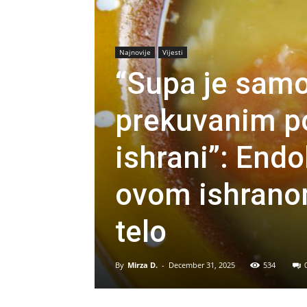
Najnovije
Vijesti
“Supa je sam
prekuvanim po
ishrani”: Endo
ovom ishrano
telo
By
Mirza D.
-
December 31, 2025
534