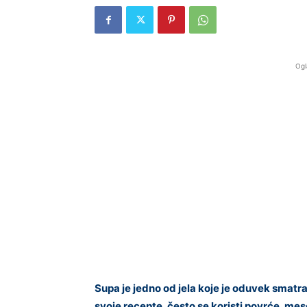
Ogl
Supa je jedno od jela koje je oduvek smat
svoje recepte, često se koristi povrće, meso 