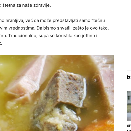
k štetna za naše zdravlje.
o hranljiva, već da može predstavljati samo “tečnu
im vrednostima. Da bismo shvatili zašto je ovo tako,
ra. Tradicionalno, supa se koristila kao jeftino i
z.
I
0