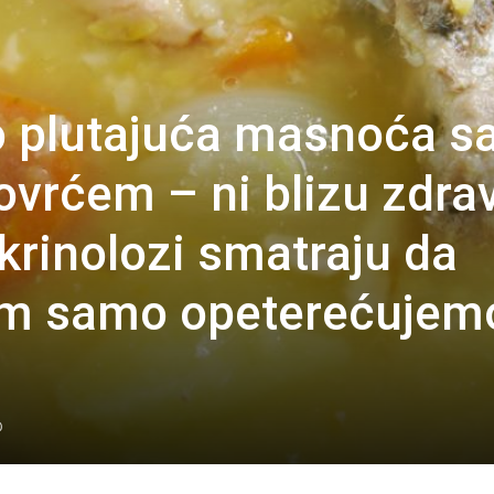
o plutajuća masnoća s
vrćem – ni blizu zdra
krinolozi smatraju da
m samo opeterećujem
0