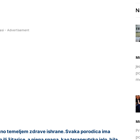
N
asi - Advertisement
Mi
Je
po
mo
Mi
Pr
rano temeljem zdrave ishrane. Svaka porodica ima
po
ili žitarice, a njena snaga, kao terapeutsko jelo, bila