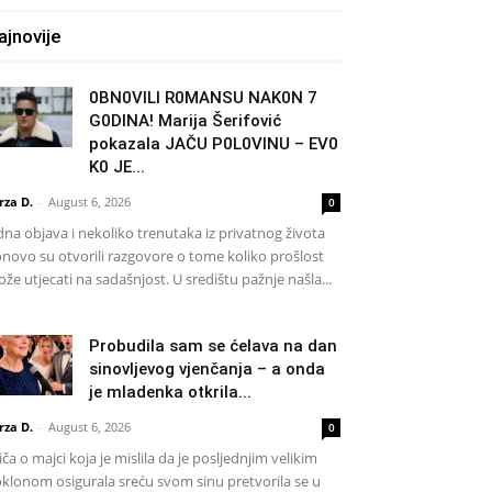
ajnovije
0BN0VlLl R0MANSU NAK0N 7
G0DlNA! Marija Šerifović
pokazala JAČU P0L0VINU – EV0
K0 JE...
rza D.
-
August 6, 2026
0
dna objava i nekoliko trenutaka iz privatnog života
novo su otvorili razgovore o tome koliko prošlost
že utjecati na sadašnjost. U središtu pažnje našla...
Probudila sam se ćelava na dan
sinovljevog vjenčanja – a onda
je mladenka otkrila...
rza D.
-
August 6, 2026
0
iča o majci koja je mislila da je posljednjim velikim
klonom osigurala sreću svom sinu pretvorila se u