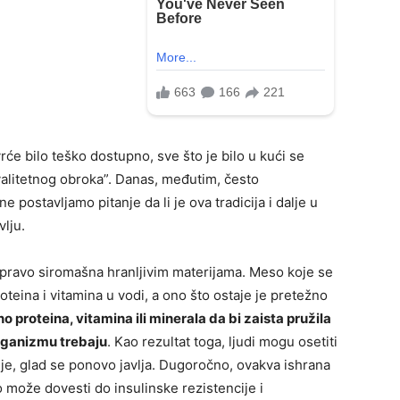
će bilo teško dostupno, sve što je bilo u kući se
“kvalitetnog obroka”. Danas, međutim, često
postavljamo pitanje da li je ova tradicija i dalje u
lju.
apravo siromašna hranljivim materijama. Meso koje se
oteina i vitamina u vodi, a ono što ostaje je pretežno
 proteina, vitamina ili minerala da bi zaista pružila
organizmu trebaju
. Kao rezultat toga, ljudi mogu osetiti
ije, glad se ponovo javlja. Dugoročno, ovakva ishrana
može dovesti do insulinske rezistencije i