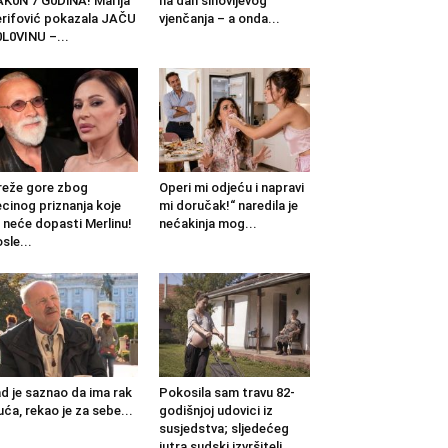
K0N 7 G0DlNA! Marija
na dan sinovljevog
rifović pokazala JAČU
vjenčanja – a onda...
L0VINU –...
eže gore zbog
Operi mi odjeću i napravi
cinog priznanja koje
mi doručak!“ naredila je
 neće dopasti Merlinu!
nećakinja mog...
sle...
d je saznao da ima rak
Pokosila sam travu 82-
uća, rekao je za sebe...
godišnjoj udovici iz
susjedstva; sljedećeg
jutra sudski izvršitelj...