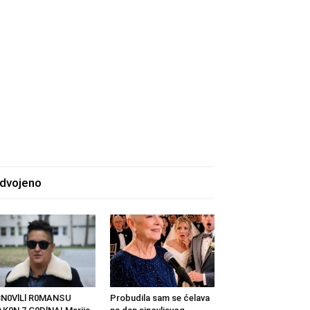
zdvojeno
BN0VlLl R0MANSU
Probudila sam se ćelava