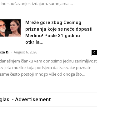
lno suočavanje s izdajom, sumnjama i...
Mreže gore zbog Cecinog
priznanja koje se neće dopasti
Merlinu! Posle 31 godinu
otkrila...
rza D.
-
August 6, 2026
0
današnjem članku vam donosimo jednu zanimljivost
 svijeta muzike koja podsjeća da iza svake poznate
esme često postoji mnogo više od onoga što...
glasi - Advertisement