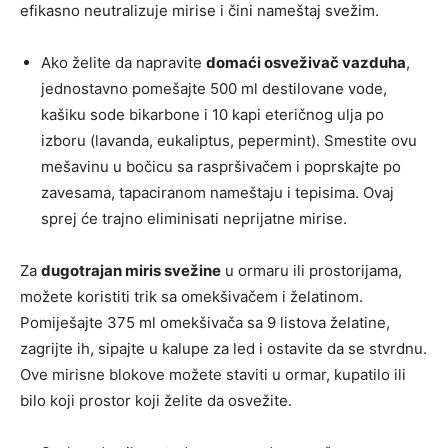
efikasno neutralizuje mirise i čini nameštaj svežim.
Ako želite da napravite
domaći osveživač vazduha
,
jednostavno pomešajte 500 ml destilovane vode,
kašiku sode bikarbone i 10 kapi eteričnog ulja po
izboru (lavanda, eukaliptus, pepermint). Smestite ovu
mešavinu u bočicu sa raspršivačem i poprskajte po
zavesama, tapaciranom nameštaju i tepisima. Ovaj
sprej će trajno eliminisati neprijatne mirise.
Za
dugotrajan miris svežine
u ormaru ili prostorijama,
možete koristiti trik sa omekšivačem i želatinom.
Pomiješajte 375 ml omekšivača sa 9 listova želatine,
zagrijte ih, sipajte u kalupe za led i ostavite da se stvrdnu.
Ove mirisne blokove možete staviti u ormar, kupatilo ili
bilo koji prostor koji želite da osvežite.