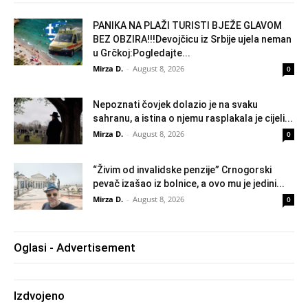
PANIKA NA PLAŽI TURISTI BJEŽE GLAVOM
BEZ OBZIRA!!!Devojčicu iz Srbije ujela neman
u Grčkoj:Pogledajte...
Mirza D.
-
August 8, 2026
0
Nepoznati čovjek dolazio je na svaku
sahranu, a istina o njemu rasplakala je cijeli...
Mirza D.
-
August 8, 2026
0
“Živim od invalidske penzije” Crnogorski
pevač izašao iz bolnice, a ovo mu je jedini...
Mirza D.
-
August 8, 2026
0
Oglasi - Advertisement
Izdvojeno