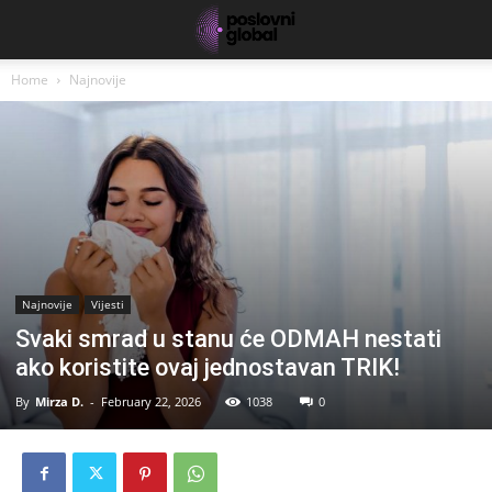
Home
Najnovije
Najnovije
Vijesti
Svaki smrad u stanu će ODMAH nestati
ako koristite ovaj jednostavan TRIK!
By
Mirza D.
-
February 22, 2026
1038
0