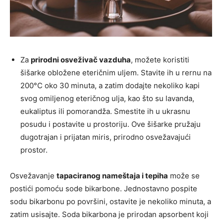
Za
prirodni osveživač vazduha
, možete koristiti
šišarke obložene eteričnim uljem. Stavite ih u rernu na
200°C oko 30 minuta, a zatim dodajte nekoliko kapi
svog omiljenog eteričnog ulja, kao što su lavanda,
eukaliptus ili pomorandža. Smestite ih u ukrasnu
posudu i postavite u prostoriju. Ove šišarke pružaju
dugotrajan i prijatan miris, prirodno osvežavajući
prostor.
Osvežavanje
tapaciranog nameštaja i tepiha
može se
postići pomoću sode bikarbone. Jednostavno pospite
sodu bikarbonu po površini, ostavite je nekoliko minuta, a
zatim usisajte. Soda bikarbona je prirodan apsorbent koji