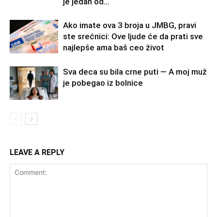
je jedan od...
Ako imate ova 3 broja u JMBG, pravi
ste srećnici: Ove ljude će da prati sve
najlepše ama baš ceo život
Sva deca su bila crne puti — A moj muž
je pobegao iz bolnice
LEAVE A REPLY