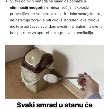
Svaka od ovih metoda ne samo da pomaže u
eliminaciji neugodnih mirisa
, već je i ekološki
prihvatljiva, jer se zasniva na prirodnim sastojcima koji
ne oštećuju zdravlje niti okoliš. Koristeći ove trikove,
možete održavati svoj dom svežim i prijatnim, a sve to
bez potrebe za upotrebom agresivnih hemikalija.