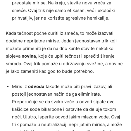
preostale mirise. Na kraju, stavite novu vreću za
smeće. Ovaj trik nije samo efikasan, već i ekološki
prihvatljiv, jer ne koristite agresivne hemikalije.
Kada tečnost počne curiti iz smeća, to može izazvati
dodatne neprijatne mirise. Jedan jednostavan trik koji
možete primeniti je da na dno kante stavite nekoliko
slojeva
novina
, koje će upiti tečnost i sprečiti širenje
smrada. Ovaj trik pomaže u održavanju svežine, a novine
je lako zameniti kad god to bude potrebno.
Miris iz
odvoda
takođe može biti pravi izazov, ali
postoji jednostavan način da ga eliminirate.
Preporučuje se da svako veče u odvod sipate dve
kašičice sode bikarbone i ostavite da deluje tokom
noći. Ujutro, isperite odvod jakim mlazom vode. Ovaj
trik pomaže u neutralizaciji neprijatnih mirisa, a može