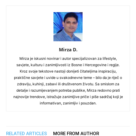
Mirza D.
Mirza je iskusni novinar i autor specijalizovan za lifestyle,
savjete, kulturu i zanimljivosti iz Bosne i Hercegovine i regije.
Kroz svoje tekstove nastoji donijeti čitateljima inspiraciju,
praktične savjete i uvide u svakodnevne teme – bilo da je riječ o
zdravlju, kuhinji, zabavi ili društvenom životu. Sa smislom za
detalje i razumijevanjem potreba publike, Mirza redovno prati
najnovije trendove, istražuje zanimljive priče i piše sadržaj koji je
informativan, zanimljiv i pouzdan.
RELATED ARTICLES
MORE FROM AUTHOR