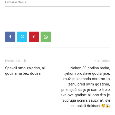
Previous article
Next article
Spavali smo zajedno, ali
Nakon 30 godina braka,
godinama bez dodira
tijekom proslave godišnjice,
muž je iznenada osramotio
ženu pred svim gostima,
priznajući da ju je samo trpio
sve ove godine: ali ono što je
supruga učinila zauzvrat, svi
su ostali šokirani