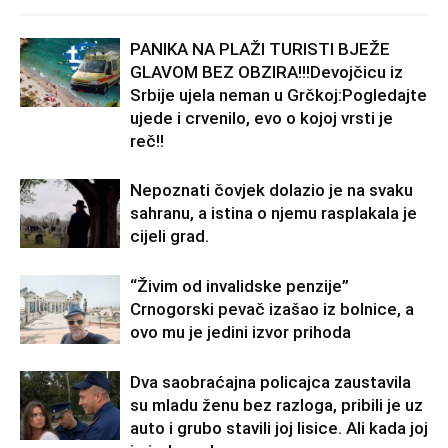
PANIKA NA PLAŽI TURISTI BJEŽE
GLAVOM BEZ OBZIRA!!!Devojčicu iz
Srbije ujela neman u Grčkoj:Pogledajte
ujede i crvenilo, evo o kojoj vrsti je
reč!!
Nepoznati čovjek dolazio je na svaku
sahranu, a istina o njemu rasplakala je
cijeli grad.
“Živim od invalidske penzije”
Crnogorski pevač izašao iz bolnice, a
ovo mu je jedini izvor prihoda
Dva saobraćajna policajca zaustavila
su mladu ženu bez razloga, pribili je uz
auto i grubo stavili joj lisice. Ali kada joj