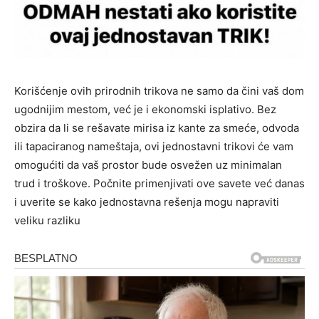
Korišćenje ovih prirodnih trikova ne samo da čini vaš dom
ugodnijim mestom, već je i ekonomski isplativo. Bez
obzira da li se rešavate mirisa iz kante za smeće, odvoda
ili tapaciranog nameštaja, ovi jednostavni trikovi će vam
omogućiti da vaš prostor bude osvežen uz minimalan
trud i troškove. Počnite primenjivati ove savete već danas
i uverite se kako jednostavna rešenja mogu napraviti
veliku razliku