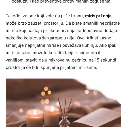
poslužiti i kao preventiva protiv manjih zagušenja.
Takođe, za one koji vole da prže hranu,
miris prženja
može brzo zauzeti prostoriju. Da biste smanjili neprijatne
mirise koji nastaju prilikom prženja, jednostavno dodajte
nekoliko kolutova šargarepe u ulje. Ovaj trik efikasno
smanjuje neprijatne mirise i osvežava kuhinju. Ako ipak
miris ostane, možete koristiti tanjir s cimetom ili
vanilijom, staviti ga u mikrovalnu pećnicu na 15 sekundi i
prostorija će biti ispunjena prijatnim mirisima.