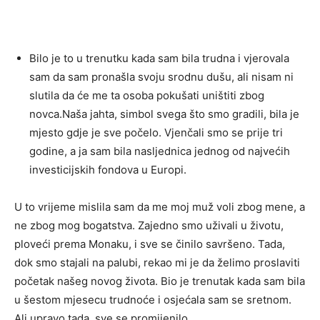
Bilo je to u trenutku kada sam bila trudna i vjerovala
sam da sam pronašla svoju srodnu dušu, ali nisam ni
slutila da će me ta osoba pokušati uništiti zbog
novca.Naša jahta, simbol svega što smo gradili, bila je
mjesto gdje je sve počelo. Vjenčali smo se prije tri
godine, a ja sam bila nasljednica jednog od najvećih
investicijskih fondova u Europi.
U to vrijeme mislila sam da me moj muž voli zbog mene, a
ne zbog mog bogatstva. Zajedno smo uživali u životu,
ploveći prema Monaku, i sve se činilo savršeno. Tada,
dok smo stajali na palubi, rekao mi je da želimo proslaviti
početak našeg novog života. Bio je trenutak kada sam bila
u šestom mjesecu trudnoće i osjećala sam se sretnom.
Ali upravo tada, sve se promijenilo.