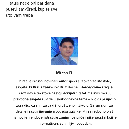
– stuje neće biti par dana,
putevi zatv0reni, kupite sve
što vam treba
Mirza D.
Mirza je iskusni novinar i autor specijalizovan za lifestyle,
savjete, kulturu i zanimljivosti iz Bosne i Hercegovine i regije.
Kroz svoje tekstove nastoji donijeti čitateljima inspiraciju,
praktične savjete i uvide u svakodnevne teme – bilo da je riječ o
zdravlju, kuhinji, zabavi ili društvenom životu. Sa smislom za
detalje i razumijevanjem potreba publike, Mirza redovno prati
najnovije trendove, istražuje zanimljive priče i piše sadržaj koji je
informativan, zanimljiv i pouzdan.