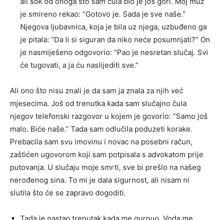
ali šok od onoga što sam čula bio je još gori. Moj muž
je smireno rekao: “Gotovo je. Sada je sve naše.”
Njegova ljubavnica, koja je bila uz njega, uzbuđeno ga
je pitala: “Da li si siguran da niko neće posumnjati?” On
je nasmiješeno odgovorio: “Pao je nesretan slučaj. Svi
će tugovati, a ja ću naslijediti sve.”
Ali ono što nisu znali je da sam ja znala za njih već
mjesecima. Još od trenutka kada sam slučajno čula
njegov telefonski razgovor u kojem je govorio: “Samo još
malo. Biće naše.” Tada sam odlučila poduzeti korake.
Prebacila sam svu imovinu i novac na posebni račun,
zaštićen ugovorom koji sam potpisala s advokatom prije
putovanja. U slučaju moje smrti, sve bi prešlo na našeg
nerođenog sina. To mi je dala sigurnost, ali nisam ni
slutila što će se zapravo dogoditi.
Tada je nastao trenutak kada me gurnuo. Voda me