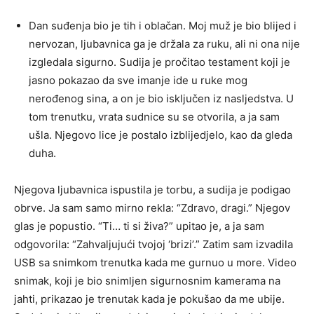
Dan suđenja bio je tih i oblačan. Moj muž je bio blijed i
nervozan, ljubavnica ga je držala za ruku, ali ni ona nije
izgledala sigurno. Sudija je pročitao testament koji je
jasno pokazao da sve imanje ide u ruke mog
nerođenog sina, a on je bio isključen iz nasljedstva. U
tom trenutku, vrata sudnice su se otvorila, a ja sam
ušla. Njegovo lice je postalo izblijedjelo, kao da gleda
duha.
Njegova ljubavnica ispustila je torbu, a sudija je podigao
obrve. Ja sam samo mirno rekla: “Zdravo, dragi.” Njegov
glas je popustio. “Ti… ti si živa?” upitao je, a ja sam
odgovorila: “Zahvaljujući tvojoj ‘brizi’.” Zatim sam izvadila
USB sa snimkom trenutka kada me gurnuo u more. Video
snimak, koji je bio snimljen sigurnosnim kamerama na
jahti, prikazao je trenutak kada je pokušao da me ubije.