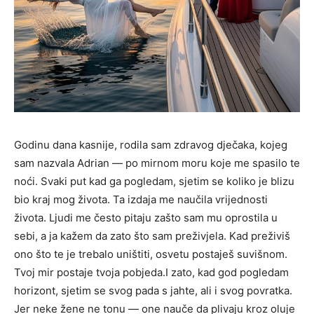
Godinu dana kasnije, rodila sam zdravog dječaka, kojeg
sam nazvala Adrian — po mirnom moru koje me spasilo te
noći. Svaki put kad ga pogledam, sjetim se koliko je blizu
bio kraj mog života. Ta izdaja me naučila vrijednosti
života. Ljudi me često pitaju zašto sam mu oprostila u
sebi, a ja kažem da zato što sam preživjela. Kad preživiš
ono što te je trebalo uništiti, osvetu postaješ suvišnom.
Tvoj mir postaje tvoja pobjeda.I zato, kad god pogledam
horizont, sjetim se svog pada s jahte, ali i svog povratka.
Jer neke žene ne tonu — one nauče da plivaju kroz oluje