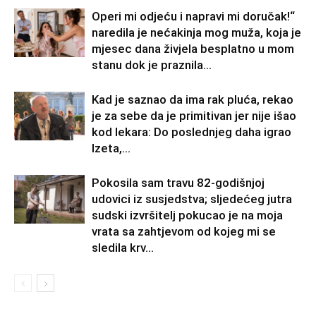
Operi mi odjeću i napravi mi doručak!“
naredila je nećakinja mog muža, koja je
mjesec dana živjela besplatno u mom
stanu dok je praznila...
Kad je saznao da ima rak pluća, rekao
je za sebe da je primitivan jer nije išao
kod lekara: Do poslednjeg daha igrao
Izeta,...
Pokosila sam travu 82-godišnjoj
udovici iz susjedstva; sljedećeg jutra
sudski izvršitelj pokucao je na moja
vrata sa zahtjevom od kojeg mi se
sledila krv...