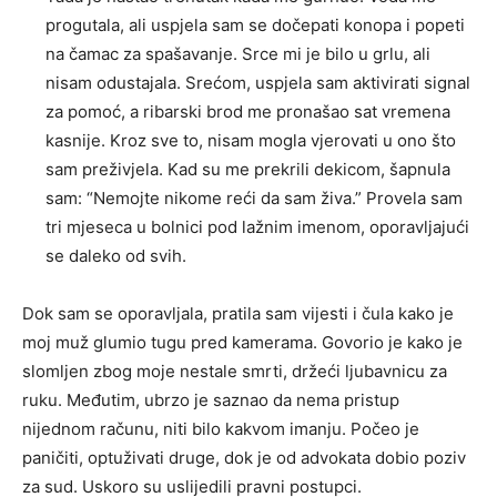
progutala, ali uspjela sam se dočepati konopa i popeti
na čamac za spašavanje. Srce mi je bilo u grlu, ali
nisam odustajala. Srećom, uspjela sam aktivirati signal
za pomoć, a ribarski brod me pronašao sat vremena
kasnije. Kroz sve to, nisam mogla vjerovati u ono što
sam preživjela. Kad su me prekrili dekicom, šapnula
sam: “Nemojte nikome reći da sam živa.” Provela sam
tri mjeseca u bolnici pod lažnim imenom, oporavljajući
se daleko od svih.
Dok sam se oporavljala, pratila sam vijesti i čula kako je
moj muž glumio tugu pred kamerama. Govorio je kako je
slomljen zbog moje nestale smrti, držeći ljubavnicu za
ruku. Međutim, ubrzo je saznao da nema pristup
nijednom računu, niti bilo kakvom imanju. Počeo je
paničiti, optuživati druge, dok je od advokata dobio poziv
za sud. Uskoro su uslijedili pravni postupci.