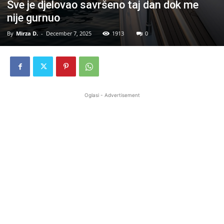
Sve je djelovao savršeno taj dan dok me
nije gurnuo
By
Mirza D.
-
December 7, 2025
1913
0
Oglasi - Advertisement