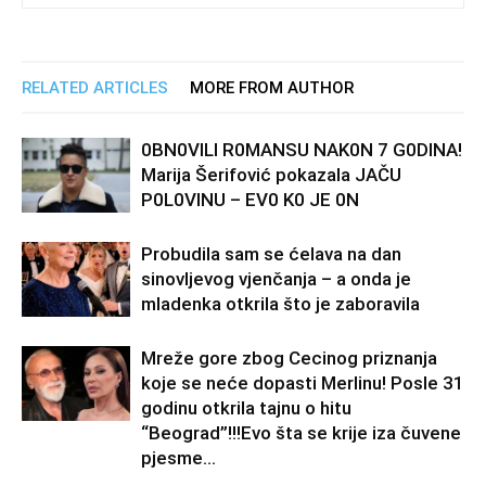
RELATED ARTICLES
MORE FROM AUTHOR
0BN0VlLl R0MANSU NAK0N 7 G0DlNA!
Marija Šerifović pokazala JAČU
P0L0VINU – EV0 K0 JE 0N
Probudila sam se ćelava na dan
sinovljevog vjenčanja – a onda je
mladenka otkrila što je zaboravila
Mreže gore zbog Cecinog priznanja
koje se neće dopasti Merlinu! Posle 31
godinu otkrila tajnu o hitu
“Beograd”!!!Evo šta se krije iza čuvene
pjesme...